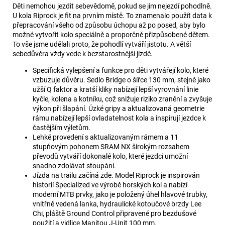
Děti nemohou jezdit sebevědomě, pokud se jim nejezdí pohodlně.
U kola Riprock je fit na prvním místě. To znamenalo použít data k
přepracování všeho od způsobu úchopu až po posed, aby bylo
možné vytvořit kolo speciálně a proporčně přizpůsobené dětem.
To vše jsme udělali proto, že pohodlí vytváří jistotu. A větší
sebedůvěra vždy vede k bezstarostnější jízdě.
Specifická vylepšení a funkce pro děti vytvářejí kolo, které
vzbuzuje důvěru. Sedlo Bridge o šířce 130 mm, stejně jako
užší Q faktor a kratší kliky nabízejí lepší vyrovnání linie
kyčle, kolena a kotníku, což snižuje riziko zranění a zvyšuje
výkon při šlapání. Úzké gripy a aktualizovaná geometrie
rámu nabízejí lepší ovladatelnost kola a inspirují jezdce k
častějším výletům.
Lehké provedení s aktualizovaným rámem a 11
stupňovým pohonem SRAM NX širokým rozsahem
převodů vytváří dokonalé kolo, které jezdci umožní
snadno zdolávat stoupání.
Jízda na trailu začíná zde. Model Riprock je inspirován
historií Specialized ve výrobě horských kol a nabízí
moderní MTB prvky, jako je položený úhel hlavové trubky,
vnitřně vedená lanka, hydraulické kotoučové brzdy Lee
Chi, pláště Ground Control připravené pro bezdušové
použití a vidlice Manitou J-Unit 100 mm.