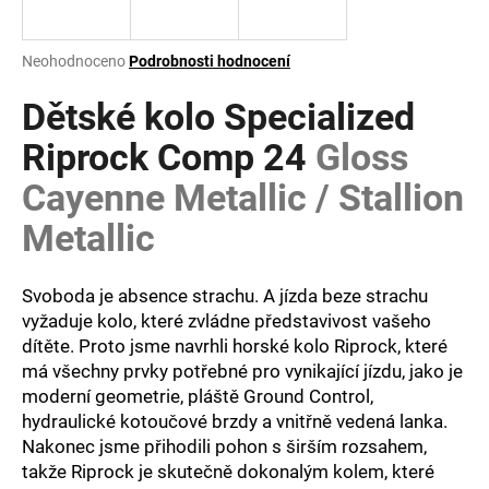
a
j
Průměrné
Neohodnoceno
Podrobnosti hodnocení
í
hodnocení
produktu
Dětské kolo Specialized
t
je
?
0,0
Riprock Comp 24
Gloss
z
Cayenne Metallic / Stallion
5
hvězdiček.
Metallic
HLEDAT
Svoboda je absence strachu. A jízda beze strachu
vyžaduje kolo, které zvládne představivost vašeho
dítěte. Proto jsme navrhli horské kolo Riprock, které
D
o
má všechny prvky potřebné pro vynikající jízdu, jako je
p
moderní geometrie, pláště Ground Control,
o
hydraulické kotoučové brzdy a vnitřně vedená lanka.
r
Nakonec jsme přihodili pohon s širším rozsahem,
u
takže Riprock je skutečně dokonalým kolem, které