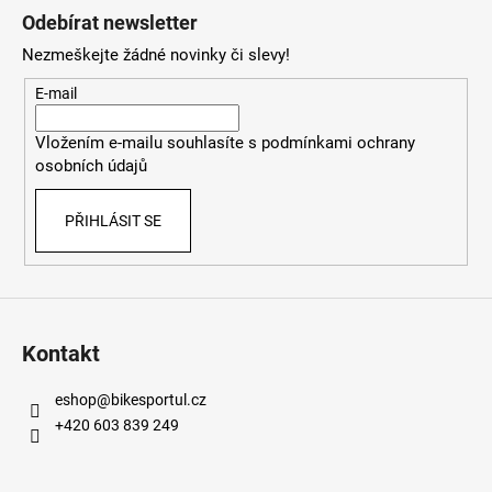
á
Odebírat newsletter
p
Nezmeškejte žádné novinky či slevy!
a
t
E-mail
í
Vložením e-mailu souhlasíte s
podmínkami ochrany
osobních údajů
PŘIHLÁSIT SE
Kontakt
eshop
@
bikesportul.cz
+420 603 839 249