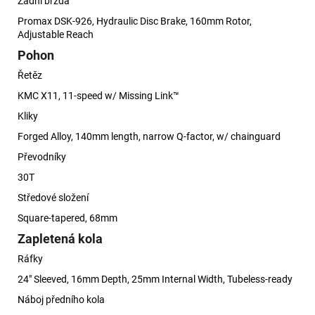
Zadní brzda
Promax DSK-926, Hydraulic Disc Brake, 160mm Rotor,
Adjustable Reach
Pohon
Řetěz
KMC X11, 11-speed w/ Missing Link™
Kliky
Forged Alloy, 140mm length, narrow Q-factor, w/ chainguard
Převodníky
30T
Středové složení
Square-tapered, 68mm
Zapletená kola
Ráfky
24" Sleeved, 16mm Depth, 25mm Internal Width, Tubeless-ready
Náboj předního kola