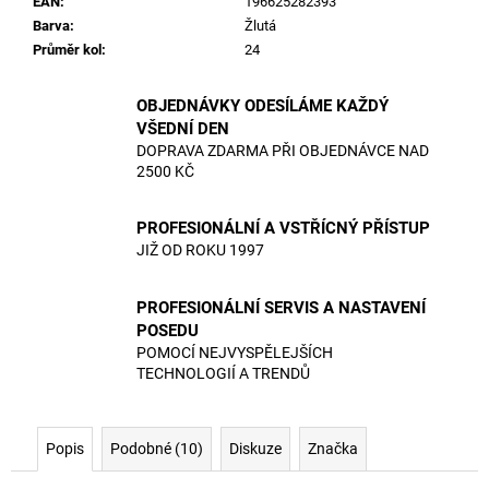
EAN
:
196625282393
Barva
:
Žlutá
Průměr kol
:
24
OBJEDNÁVKY ODESÍLÁME KAŽDÝ
VŠEDNÍ DEN
DOPRAVA ZDARMA PŘI OBJEDNÁVCE NAD
2500 KČ
PROFESIONÁLNÍ A VSTŘÍCNÝ PŘÍSTUP
JIŽ OD ROKU 1997
PROFESIONÁLNÍ SERVIS A NASTAVENÍ
POSEDU
POMOCÍ NEJVYSPĚLEJŠÍCH
TECHNOLOGIÍ A TRENDŮ
Popis
Podobné (10)
Diskuze
Značka