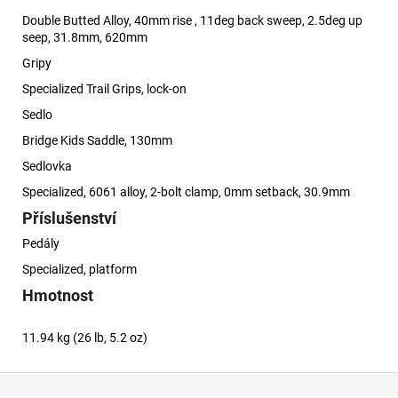
Double Butted Alloy, 40mm rise , 11deg back sweep, 2.5deg up
seep, 31.8mm, 620mm
Gripy
Specialized Trail Grips, lock-on
Sedlo
Bridge Kids Saddle, 130mm
Sedlovka
Specialized, 6061 alloy, 2-bolt clamp, 0mm setback, 30.9mm
Příslušenství
Pedály
Specialized, platform
Hmotnost
11.94 kg (26 lb, 5.2 oz)
Z