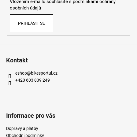
č
Vložením e-mailu souhlasíte s
podmínkami ochrany
u
osobních údajů
j
e
PŘIHLÁSIT SE
m
e
Kontakt
eshop
@
bikesportul.cz
+420 603 839 249
Informace pro vás
Dopravy a platby
Obchodní podmínky