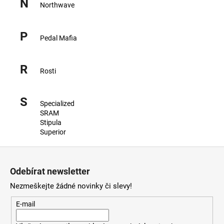
N
Northwave
a
j
P
í
Pedal Mafia
t
?
R
Rosti
S
Specialized
SRAM
HLEDAT
Stipula
Superior
Z
D
á
o
Odebírat newsletter
p
p
Nezmeškejte žádné novinky či slevy!
a
o
r
t
E-mail
u
í