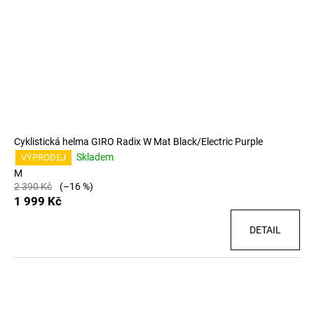
Cyklistická helma GIRO Radix W Mat Black/Electric Purple
Skladem
VÝPRODEJ
M
2 390 Kč
(–16 %)
1 999 Kč
DETAIL