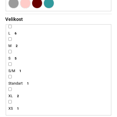
Velikost
L
6
M
2
S
5
S/M
1
Standart
1
XL
2
XS
1