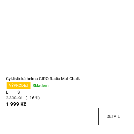
Cyklistická helma GIRO Radix Mat Chalk
Skladem
VÝPRODEJ
L
S
2 390 Kč
(–16 %)
1 999 Kč
DETAIL