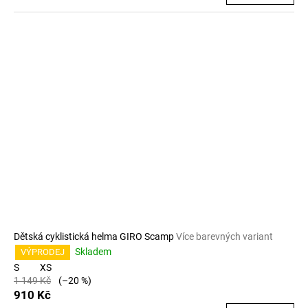
Dětská cyklistická helma GIRO Scamp
Více barevných variant
Skladem
VÝPRODEJ
S
XS
1 149 Kč
(–20 %)
910 Kč