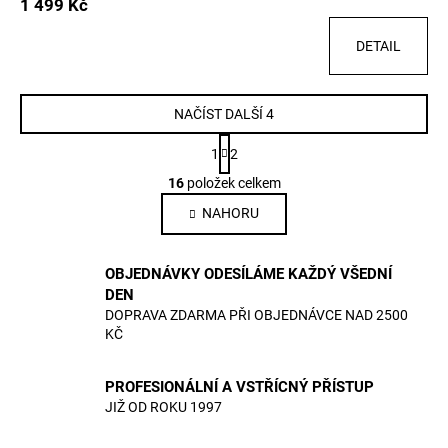
1 499 Kč
DETAIL
NAČÍST DALŠÍ 4
S
1
2
t
O
r
16
položek celkem
v
á
NAHORU
l
n
k
á
o
d
OBJEDNÁVKY ODESÍLÁME KAŽDÝ VŠEDNÍ
v
a
á
DEN
c
n
DOPRAVA ZDARMA PŘI OBJEDNÁVCE NAD 2500
í
í
KČ
p
r
PROFESIONÁLNÍ A VSTŘÍCNÝ PŘÍSTUP
v
JIŽ OD ROKU 1997
k
y