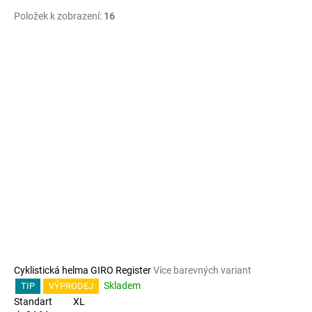
Položek k zobrazení:
16
V
ý
p
i
s
p
r
o
d
u
k
t
ů
Cyklistická helma GIRO Register
Více barevných variant
Skladem
TIP
VÝPRODEJ
Standart
XL