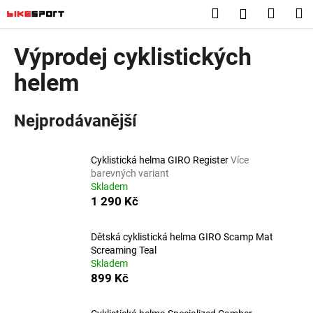
K
Přejít
Hledat
Nákup
M
Přihlášení
na
o
obsah
Zpět
Zpět
košík
š
Výprodej cyklistických
í
C
helem
k
o
p
Nejprodávanější
o
t
Cyklistická helma GIRO Register
Více
ř
barevných variant
e
Skladem
b
1 290 Kč
u
j
Dětská cyklistická helma GIRO Scamp Mat
Screaming Teal
e
Skladem
t
899 Kč
e
n