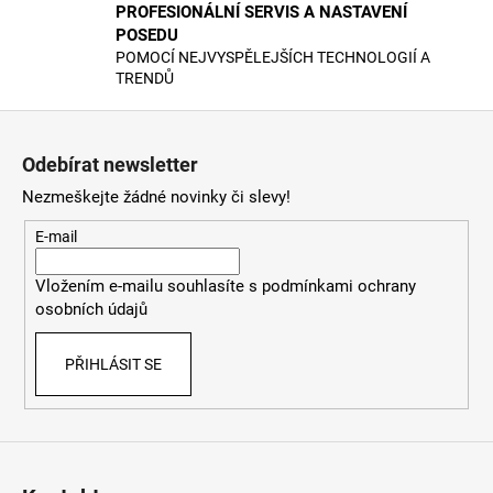
v
PROFESIONÁLNÍ SERVIS A NASTAVENÍ
ý
POSEDU
POMOCÍ NEJVYSPĚLEJŠÍCH TECHNOLOGIÍ A
p
TRENDŮ
i
s
Z
u
á
Odebírat newsletter
p
Nezmeškejte žádné novinky či slevy!
a
t
E-mail
í
Vložením e-mailu souhlasíte s
podmínkami ochrany
osobních údajů
PŘIHLÁSIT SE