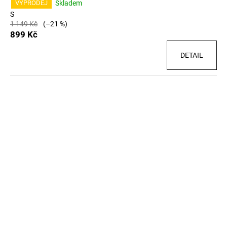
Skladem
VÝPRODEJ
S
1 149 Kč
(–21 %)
899 Kč
DETAIL