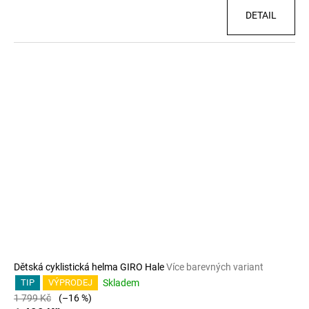
DETAIL
Dětská cyklistická helma GIRO Hale
Více barevných variant
Skladem
TIP
VÝPRODEJ
1 799 Kč
(–16 %)