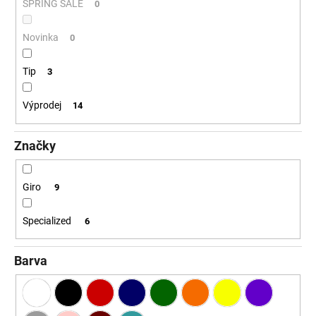
č
ů
SPRING SALE
0
u
j
Novinka
0
e
m
Tip
3
e
Výprodej
14
Značky
Giro
9
Specialized
6
Barva