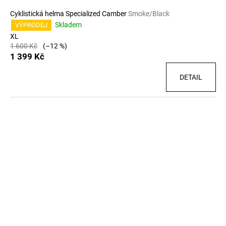
Cyklistická helma Specialized Camber
Smoke/Black
Skladem
VÝPRODEJ
XL
1 600 Kč
(–12 %)
1 399 Kč
DETAIL