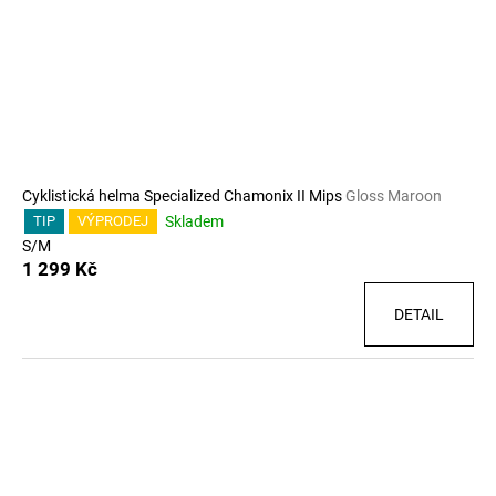
Cyklistická helma Specialized Chamonix II Mips
Gloss Maroon
Skladem
TIP
VÝPRODEJ
S/M
1 299 Kč
DETAIL