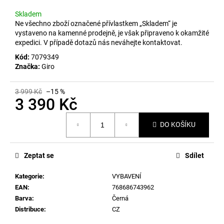
č
u
Skladem
j
Ne všechno zboží označené přívlastkem „Skladem“ je
e
vystaveno na kamenné prodejně, je však připraveno k okamžité
expedici. V případě dotazů nás neváhejte kontaktovat.
m
e
Kód:
7079349
Značka:
Giro
3 999 Kč
–15 %
3 390 Kč
Měrná
DO KOŠÍKU
cena:
Zeptat se
Sdílet
Kategorie
:
VYBAVENÍ
EAN
:
768686743962
Barva
:
Černá
Distribuce
:
CZ