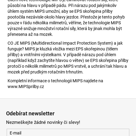
působí na hlavu v případě pádu. Při nárazu pod jakýmkoliv
úhlem systém MIPS umožní, aby se EPS skořepina přilby
pootočila nezávisle okolo hlavy jezdce. Přestože je tento pohyb
pouze v řádu několika milimetrů, věříme, že technologie MIPS
výrazně snižuje množství rotační síly, která by jinak mohla být
přenesena až na mozek.
CO JE MIPS (Multidirectional Impact Protection System) a jak
funguje? MIPS je kluzká vložka mezi EPS skořepinou (tělem
přilby) a vnitřními výstelkami. V případě nárazu pod úhlem
(například když zachytíte hlavou o větev) se EPS skořepina přilby
protočí o několik milimetrů po MIPS vrstvě, a uchrání tak hlavu a
mozek před prudkým rotačním trhnutím.
Kompletní informace o technologii MIPS najdete na
www.MIPSprilby.cz
Z
á
Odebírat newsletter
p
Nezmeškejte žádné novinky či slevy!
a
t
E-mail