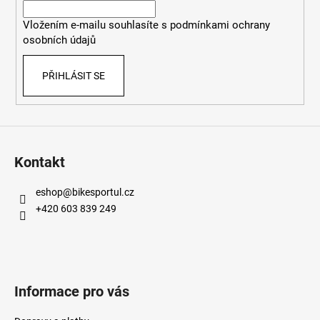
í
Vložením e-mailu souhlasíte s
podmínkami ochrany
osobních údajů
PŘIHLÁSIT SE
Kontakt
eshop
@
bikesportul.cz
+420 603 839 249
Informace pro vás