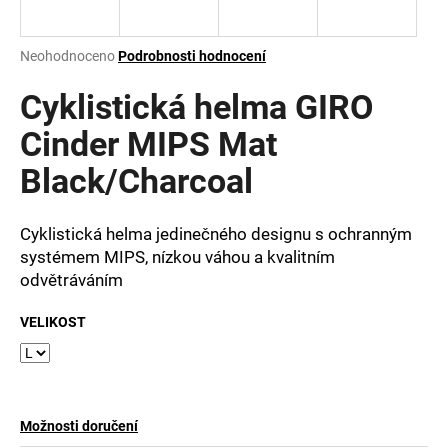
a
j
Průměrné
Neohodnoceno
Podrobnosti hodnocení
í
hodnocení
produktu
Cyklistická helma GIRO
t
je
?
0,0
Cinder MIPS Mat
z
Black/Charcoal
5
hvězdiček.
Cyklistická helma jedinečného designu s ochranným
HLEDAT
systémem MIPS, nízkou váhou a kvalitním
odvětráváním
D
VELIKOST
o
p
o
r
u
Možnosti doručení