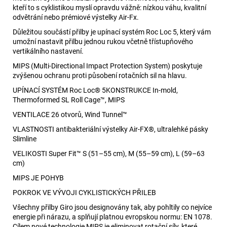
kteří to s cyklistikou myslí opravdu vážně: nízkou váhu, kvalitní
odvětrání nebo prémiové výstelky Air-Fx.
Důležitou součástí přilby je upínací systém Roc Loc 5, který vám
umožní nastavit přilbu jednou rukou včetně třístupňového
vertikálního nastavení.
MIPS (Multi-Directional Impact Protection System) poskytuje
zvýšenou ochranu proti působení rotačních sil na hlavu.
UPÍNACÍ SYSTÉM Roc Loc® 5KONSTRUKCE In-mold,
Thermoformed SL Roll Cage™, MIPS
VENTILACE 26 otvorů, Wind Tunnel™
VLASTNOSTI antibakteriální výstelky Air-FX®, ultralehké pásky
Slimline
VELIKOSTI Super Fit™ S (51–55 cm), M (55–59 cm), L (59–63
cm)
MIPS JE POHYB
POKROK VE VÝVOJI CYKLISTICKÝCH PŘILEB
Všechny přilby Giro jsou designovány tak, aby pohltily co nejvíce
energie při nárazu, a splňují platnou evropskou normu: EN 1078.
Cílem nové technologie MIPS je eliminovat rotační síly, které