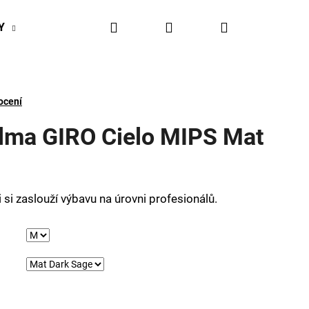
Hledat
Přihlášení
Nákupní
Y
BIKESPORT EVENTY
BIKESPORTUL VÝHODY
košík
ocení
elma GIRO Cielo MIPS Mat
i si zaslouží výbavu na úrovni profesionálů.