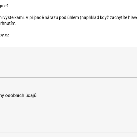
guje?
mi výstelkami. V případě nárazu pod úhlem (například když zachytíte hlavo
trhnutím.
by.cz
y osobních údajů