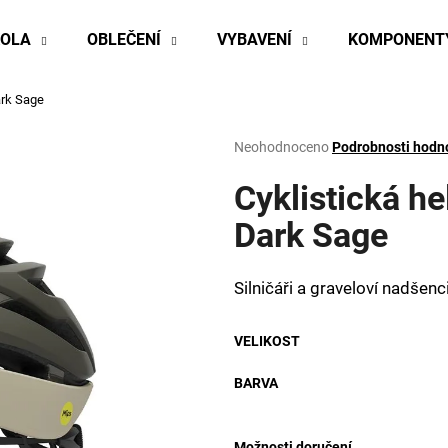
KOLA
OBLEČENÍ
VYBAVENÍ
KOMPONENT
ark Sage
Co potřebujete najít?
Průměrné
Neohodnoceno
Podrobnosti hodn
hodnocení
produktu
Cyklistická h
HLEDAT
je
0,0
Dark Sage
z
5
Doporučujeme
hvězdiček.
Silničáři a graveloví nadšenc
VELIKOST
BARVA
Možnosti doručení