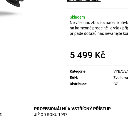
Skladem
Ne všechno zboží označené přívl
na kamenné prodejně, je však při
případě dotazů nás neváhejte ko
5 499 Kč
Měrná
cena:
Kategorie
:
VYBAVE
EAN
:
Zvolte va
Distribuce
:
CZ
PROFESIONÁLNÍ A VSTŘÍCNÝ PŘÍSTUP
JIŽ OD ROKU 1997
D