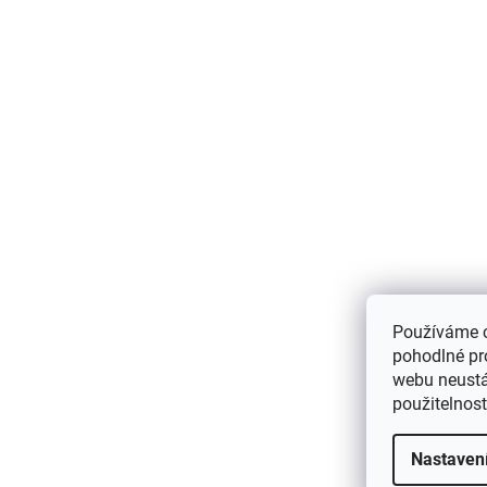
Používáme 
pohodlné pr
webu neustál
použitelnos
Nastaven