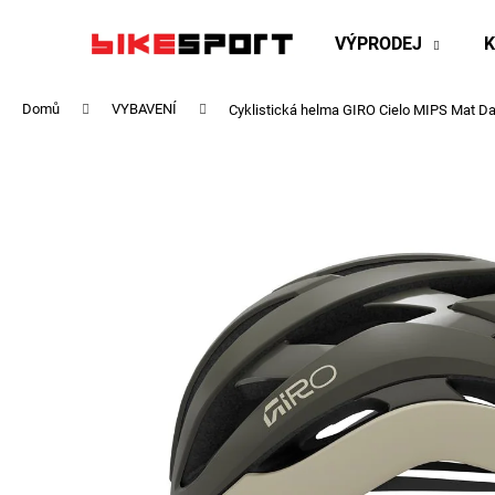
K
Přejít
na
o
VÝPRODEJ
obsah
Zpět
Zpět
š
do
do
í
Domů
VYBAVENÍ
Cyklistická helma GIRO Cielo MIPS Mat D
obchodu
obchodu
k