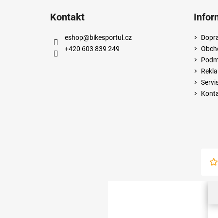
Kontakt
Infor
eshop
@
bikesportul.cz
Dopra
+420 603 839 249
Obch
Podmí
Rekla
Servi
Kont