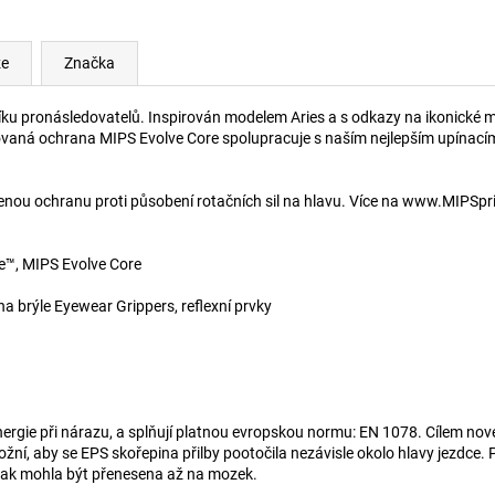
ze
Značka
 balíku pronásledovatelů. Inspirován modelem Aries a s odkazy na ikonické 
rovaná ochrana MIPS Evolve Core spolupracuje s naším nejlepším upínacím
enou ochranu proti působení rotačních sil na hlavu. Více na www.MIPSpri
e™, MIPS Evolve Core
a brýle Eyewear Grippers, reflexní prvky
nergie při nárazu, a splňují platnou evropskou normu: EN 1078. Cílem nové
í, aby se EPS skořepina přilby pootočila nezávisle okolo hlavy jezdce. P
jinak mohla být přenesena až na mozek.