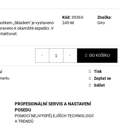
Kód:
39363-
Značka:
astkem „Skladem“ je vystaveno
245-M
Giro
praveno k okamžité expedici. V
ntaktovat.
DO KOŠÍKU
Tisk
NÍ
riantu
Zeptat se
Sdílet
PROFESIONÁLNÍ SERVIS A NASTAVENÍ
POSEDU
POMOCÍ NEJVYSPĚLEJŠÍCH TECHNOLOGIÍ
A TRENDŮ