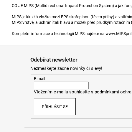
CO JE MIPS (Multidirectional Impact Protection System) a jak fun
MIPS je kluzká vložka mezi EPS skořepinou (tělem přilby) a vnitřní
MIPS vrstvě, a uchrání tak hlavu a mozek před prudkým rotačním 
Kompletní informace o technologii MIPS najdete na www.MIPSpril
Z
á
Odebírat newsletter
p
Nezmeškejte žádné novinky či slevy!
a
t
E-mail
í
Vložením e-mailu souhlasíte s
podmínkami ochran
PŘIHLÁSIT SE