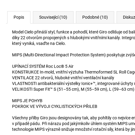
Popis
Související (10)
Podobné (10)
Disku
Model Cielo přináší styl, funkce a pohodlí, které Giro odlišuje od
díky 22 otvorům propojených s hlubokými vnitřními kanály. Integ
který vyniká, vsaďte na Cielo.
MIPS (Multi-Directional Impact Protection System) poskytuje zvýš
UPÍNACÍ SYSTÉM Roc Loc® 5 Air
KONSTRUKCE In-mold, vnitřní výztuha Thermoformed SL Roll Cag
VENTILACE 22 otvorů, hluboké vnitřní ventilační kanály
VLASTNOSTI antibakteriální výstelky Ionic+™, integrované úchyty n
VELIKOSTI Super Fit™ S (51–55 cm), M (55–59 cm), L (59–63 cm)
MIPS JE POHYB
POKROK VE VÝVOJI CYKLISTICKÝCH PŘILEB
Všechny přilby Giro jsou designovány tak, aby pohltily co nejvíce e
v případě pádu. Při nárazu pod jakýmkoliv úhlem systém MIPS umožn
technologie MIPS výrazně snižuje množství rotační síly, která by 