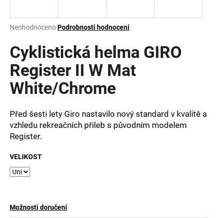
a
j
Průměrné
Neohodnoceno
Podrobnosti hodnocení
í
hodnocení
produktu
Cyklistická helma GIRO
t
je
?
0,0
Register II W Mat
z
White/Chrome
5
hvězdiček.
Před šesti lety Giro nastavilo nový standard v kvalitě a
HLEDAT
vzhledu rekreačních přileb s původním modelem
Register.
D
VELIKOST
o
p
o
r
u
Možnosti doručení