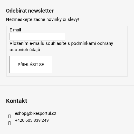
á
Odebírat newsletter
p
Nezmeškejte žádné novinky či slevy!
a
t
E-mail
í
Vložením e-mailu souhlasíte s
podmínkami ochrany
osobních údajů
PŘIHLÁSIT SE
Kontakt
eshop
@
bikesportul.cz
+420 603 839 249