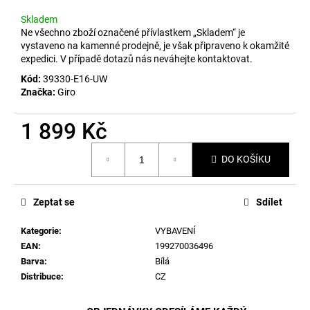
č
u
Skladem
j
Ne všechno zboží označené přívlastkem „Skladem“ je
e
vystaveno na kamenné prodejně, je však připraveno k okamžité
expedici. V případě dotazů nás neváhejte kontaktovat.
m
e
Kód:
39330-E16-UW
Značka:
Giro
1 899 Kč
Měrná
DO KOŠÍKU
cena:
Zeptat se
Sdílet
Kategorie
:
VYBAVENÍ
EAN
:
199270036496
Barva
:
Bílá
Distribuce
:
CZ