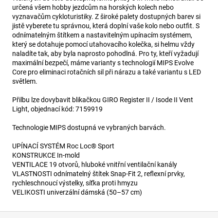
určená všem hobby jezdcům na horských kolech nebo
vyznavačům cykloturistiky. Z široké palety dostupných barev si
jistě vyberete tu správnou, která doplní vaše kolo nebo outfit. S
odnímatelným štítkem a nastavitelným upínacím systémem,
který se dotahuje pomocí utahovacího kolečka, si helmu vždy
naladíte tak, aby byla naprosto pohodlná. Pro ty, kteří vyžadují
maximální bezpečí, máme varianty s technologií MIPS Evolve
Core pro eliminaci rotačních sil při nárazu a také variantu s LED
světlem.
Přilbu lze dovybavit blikačkou GIRO Register II / Isode II Vent
Light, objednací kód: 7159919
Technologie MIPS dostupná ve vybraných barvách.
UPÍNACÍ SYSTÉM Roc Loc® Sport
KONSTRUKCE In-mold
VENTILACE 19 otvorů, hluboké vnitřní ventilační kanály
VLASTNOSTI odnímatelný štítek Snap-Fit 2, reflexní prvky,
rychleschnoucí výstelky, síťka proti hmyzu
VELIKOSTI univerzální dámská (50–57 cm)
Z