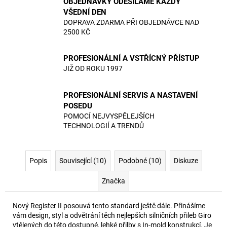
OBJEDNÁVKY ODESÍLÁME KAŽDÝ
VŠEDNÍ DEN
DOPRAVA ZDARMA PŘI OBJEDNÁVCE NAD
2500 KČ
PROFESIONÁLNÍ A VSTŘÍCNÝ PŘÍSTUP
JIŽ OD ROKU 1997
PROFESIONÁLNÍ SERVIS A NASTAVENÍ
POSEDU
POMOCÍ NEJVYSPĚLEJŠÍCH
TECHNOLOGIÍ A TRENDŮ
Popis
Související (10)
Podobné (10)
Diskuze
Značka
Nový Register II posouvá tento standard ještě dále. Přinášíme
vám design, styl a odvětrání těch nejlepších silničních přileb Giro
vtělených do této dostupné, lehké přilby s In-mold konstrukcí. Je