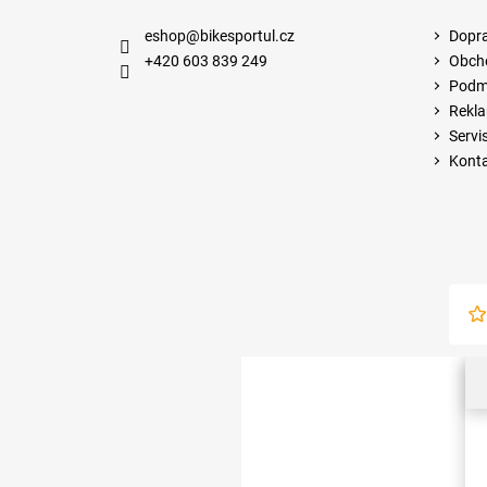
eshop
@
bikesportul.cz
Dopra
+420 603 839 249
Obch
Podmí
Rekla
Servi
Kont