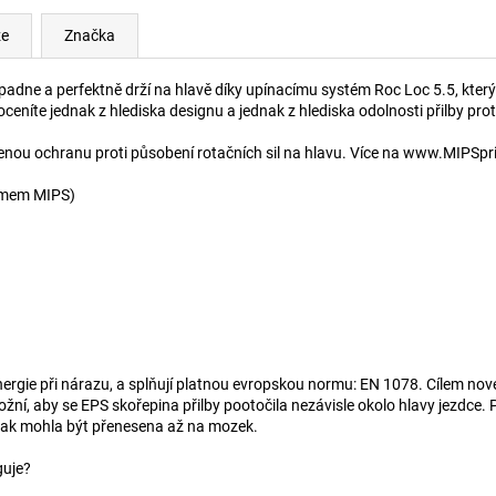
ze
Značka
e padne a perfektně drží na hlavě díky upínacímu systém Roc Loc 5.5, který
eníte jednak z hlediska designu a jednak z hlediska odolnosti přilby pr
enou ochranu proti působení rotačních sil na hlavu. Více na www.MIPSpri
émem MIPS)
nergie při nárazu, a splňují platnou evropskou normu: EN 1078. Cílem nové
í, aby se EPS skořepina přilby pootočila nezávisle okolo hlavy jezdce. P
jinak mohla být přenesena až na mozek.
guje?