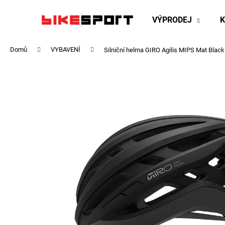
K
Přejít
na
o
VÝPRODEJ
obsah
Zpět
Zpět
š
do
do
í
Domů
VYBAVENÍ
Silniční helma GIRO Agilis MIPS Mat Black
obchodu
obchodu
k