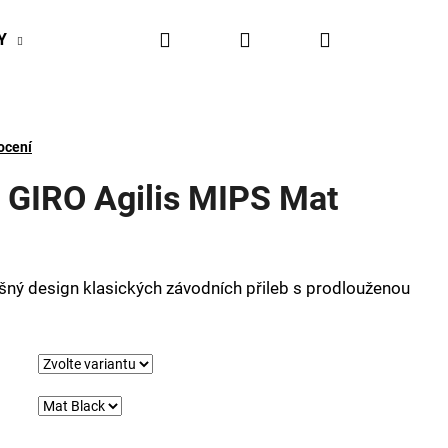
Hledat
Přihlášení
Nákupní
Y
BIKESPORT EVENTY
BIKESPORTUL VÝHODY
košík
ocení
a GIRO Agilis MIPS Mat
ušný design klasických závodních přileb s prodlouženou