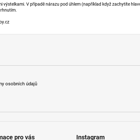
mi výstelkami. V případě nárazu pod úhlem (například když zachytíte hlavo
trhnutím.
by.cz
y osobních údajů
mace pro vás
Instagram