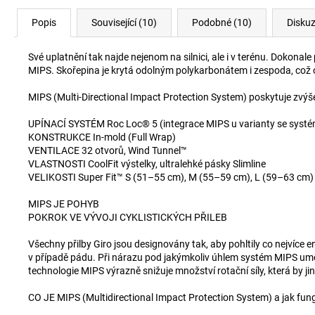
Popis
Související (10)
Podobné (10)
Disku
Své uplatnění tak najde nejenom na silnici, ale i v terénu. Dokonal
MIPS. Skořepina je krytá odolným polykarbonátem i zespoda, což oc
MIPS (Multi-Directional Impact Protection System) poskytuje zvýš
UPÍNACÍ SYSTÉM Roc Loc® 5 (integrace MIPS u varianty se syst
KONSTRUKCE In-mold (Full Wrap)
VENTILACE 32 otvorů, Wind Tunnel™
VLASTNOSTI CoolFit výstelky, ultralehké pásky Slimline
VELIKOSTI Super Fit™ S (51–55 cm), M (55–59 cm), L (59–63 cm)
MIPS JE POHYB
POKROK VE VÝVOJI CYKLISTICKÝCH PŘILEB
Všechny přilby Giro jsou designovány tak, aby pohltily co nejvíce e
v případě pádu. Při nárazu pod jakýmkoliv úhlem systém MIPS umožn
technologie MIPS výrazně snižuje množství rotační síly, která by 
CO JE MIPS (Multidirectional Impact Protection System) a jak fun