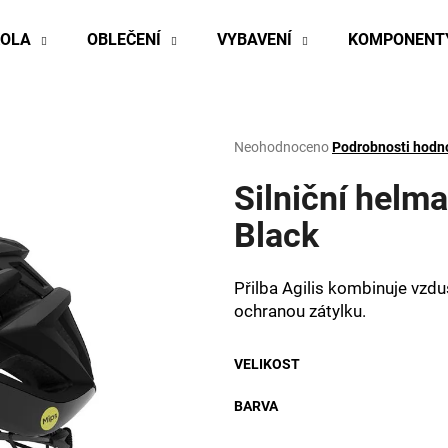
KOLA
OBLEČENÍ
VYBAVENÍ
KOMPONENT
Co potřebujete najít?
Průměrné
Neohodnoceno
Podrobnosti hodn
hodnocení
produktu
Silniční helm
HLEDAT
je
0,0
Black
z
5
Doporučujeme
hvězdiček.
Přilba Agilis kombinuje vzd
ochranou zátylku.
VELIKOST
BARVA