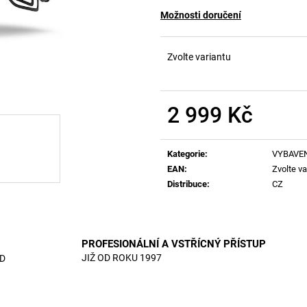
Možnosti doručení
Zvolte variantu
2 999 Kč
Měrná
cena:
Kategorie
:
VYBAVE
EAN
:
Zvolte va
Distribuce
:
CZ
PROFESIONÁLNÍ A VSTŘÍCNÝ PŘÍSTUP
JIŽ OD ROKU 1997
D