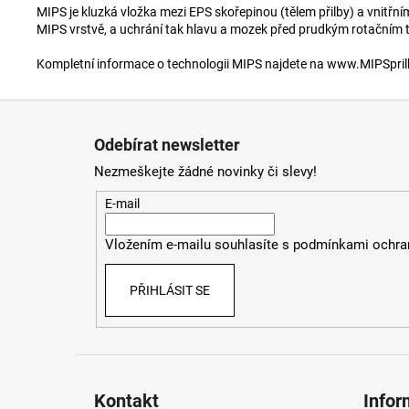
MIPS je kluzká vložka mezi EPS skořepinou (tělem přilby) a vnitřní
MIPS vrstvě, a uchrání tak hlavu a mozek před prudkým rotačním 
Kompletní informace o technologii MIPS najdete na www.MIPSpril
Z
á
Odebírat newsletter
p
Nezmeškejte žádné novinky či slevy!
a
t
E-mail
í
Vložením e-mailu souhlasíte s
podmínkami ochran
PŘIHLÁSIT SE
Kontakt
Infor