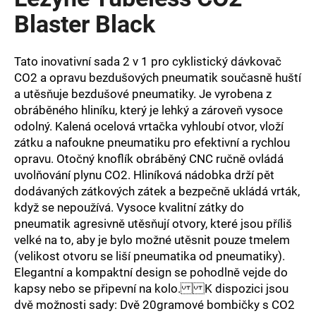
je
a
0,0
Blaster Black
z
j
5
í
hvězdiček.
Tato inovativní sada 2 v 1 pro cyklistický dávkovač
t
CO2 a opravu bezdušových pneumatik současně huští
?
a utěsňuje bezdušové pneumatiky. Je vyrobena z
obráběného hliníku, který je lehký a zároveň vysoce
odolný. Kalená ocelová vrtačka vyhloubí otvor, vloží
zátku a nafoukne pneumatiku pro efektivní a rychlou
opravu. Otočný knoflík obráběný CNC ručně ovládá
HLEDAT
uvolňování plynu CO2. Hliníková nádobka drží pět
dodávaných zátkových zátek a bezpečně ukládá vrták,
když se nepoužívá. Vysoce kvalitní zátky do
pneumatik agresivně utěsňují otvory, které jsou příliš
D
o
velké na to, aby je bylo možné utěsnit pouze tmelem
p
(velikost otvoru se liší pneumatika od pneumatiky).
o
Elegantní a kompaktní design se pohodlně vejde do
r
kapsy nebo se připevní na kolo. K dispozici jsou
u
dvě možnosti sady: Dvě 20gramové bombičky s CO2