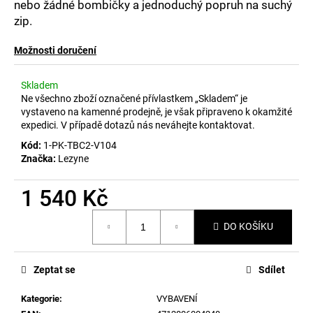
č
nebo žádné bombičky a jednoduchý popruh na suchý
u
zip.
j
e
Možnosti doručení
m
e
Skladem
Ne všechno zboží označené přívlastkem „Skladem“ je
vystaveno na kamenné prodejně, je však připraveno k okamžité
expedici. V případě dotazů nás neváhejte kontaktovat.
Kód:
1-PK-TBC2-V104
Značka:
Lezyne
1 540 Kč
Měrná
DO KOŠÍKU
cena:
Zeptat se
Sdílet
Kategorie
:
VYBAVENÍ