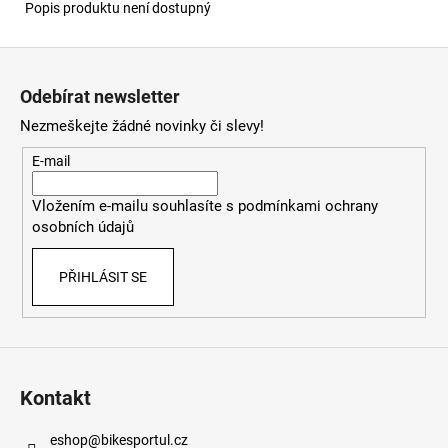
Popis produktu není dostupný
Z
á
Odebírat newsletter
p
Nezmeškejte žádné novinky či slevy!
a
t
E-mail
í
Vložením e-mailu souhlasíte s
podmínkami ochrany
osobních údajů
PŘIHLÁSIT SE
Kontakt
eshop
@
bikesportul.cz