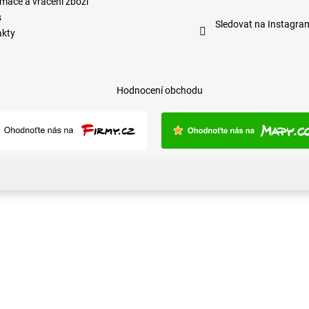
mace a vrácení zboží
s
Sledovat na Instagra
akty
Hodnocení obchodu