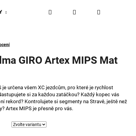
Hledat
Přihlášení
Nákupní
Y
BIKESPORT EVENTY
BIKESPORTUL VÝHODY
košík
ocení
elma GIRO Artex MIPS Mat
S je určena všem XC jezdcům, pro které je rychlost
Nastupujete si za každou zatáčkou? Každý kopec vás
í rekord? Kontrolujete si segmenty na Stravě, ještě než
y? Artex MIPS je přesně pro vás.