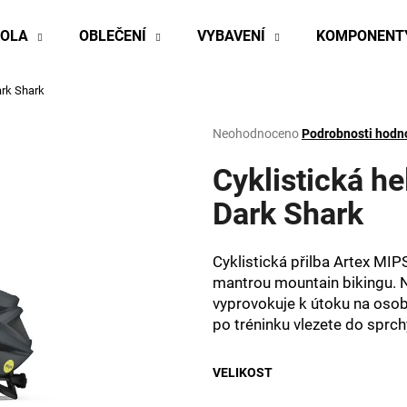
KOLA
OBLEČENÍ
VYBAVENÍ
KOMPONENT
ark Shark
Co potřebujete najít?
Průměrné
Neohodnoceno
Podrobnosti hodn
hodnocení
produktu
Cyklistická h
HLEDAT
je
0,0
Dark Shark
z
5
Doporučujeme
hvězdiček.
Cyklistická přilba Artex MIP
mantrou mountain bikingu. 
vyprovokuje k útoku na osobn
po tréninku vlezete do sprch
VELIKOST