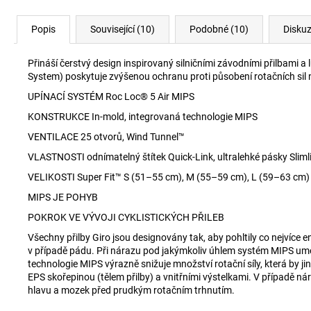
Popis
Související (10)
Podobné (10)
Disku
Přináší čerstvý design inspirovaný silničními závodními přilbami 
System) poskytuje zvýšenou ochranu proti působení rotačních sil 
UPÍNACÍ SYSTÉM Roc Loc® 5 Air MIPS
KONSTRUKCE In-mold, integrovaná technologie MIPS
VENTILACE 25 otvorů, Wind Tunnel™
VLASTNOSTI odnímatelný štítek Quick-Link, ultralehké pásky Slimli
VELIKOSTI Super Fit™ S (51–55 cm), M (55–59 cm), L (59–63 cm)
MIPS JE POHYB
POKROK VE VÝVOJI CYKLISTICKÝCH PŘILEB
Všechny přilby Giro jsou designovány tak, aby pohltily co nejvíce e
v případě pádu. Při nárazu pod jakýmkoliv úhlem systém MIPS umožn
technologie MIPS výrazně snižuje množství rotační síly, která by 
EPS skořepinou (tělem přilby) a vnitřními výstelkami. V případě ná
hlavu a mozek před prudkým rotačním trhnutím.