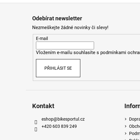
Z
á
Odebírat newsletter
p
Nezmeškejte žádné novinky či slevy!
a
t
E-mail
í
Vložením e-mailu souhlasíte s
podmínkami ochran
PŘIHLÁSIT SE
Kontakt
Infor
eshop
@
bikesportul.cz
Dopra
+420 603 839 249
Obch
Podmí