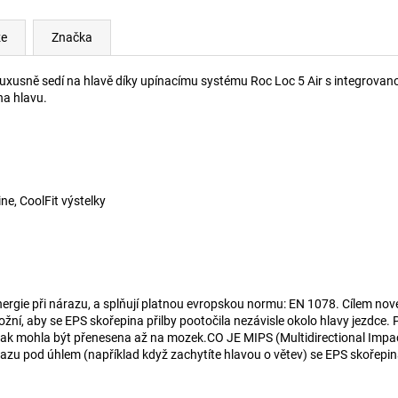
ze
Značka
a luxusně sedí na hlavě díky upínacímu systému Roc Loc 5 Air s integrova
na hlavu.
ne, CoolFit výstelky
nergie při nárazu, a splňují platnou evropskou normu: EN 1078. Cílem nové
í, aby se EPS skořepina přilby pootočila nezávisle okolo hlavy jezdce. P
jinak mohla být přenesena až na mozek.CO JE MIPS (Multidirectional Impa
razu pod úhlem (například když zachytíte hlavou o větev) se EPS skořepina