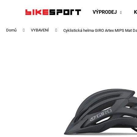
K
Přejít
na
o
VÝPRODEJ
obsah
Zpět
Zpět
š
do
do
í
Domů
VYBAVENÍ
Cyklistická helma GIRO Artex MIPS Mat D
obchodu
obchodu
k