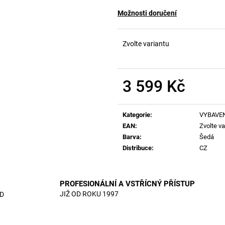
Možnosti doručení
Zvolte variantu
3 599 Kč
Měrná
cena:
Kategorie
:
VYBAVE
EAN
:
Zvolte va
Barva
:
Šedá
Distribuce
:
CZ
PROFESIONÁLNÍ A VSTŘÍCNÝ PŘÍSTUP
JIŽ OD ROKU 1997
D