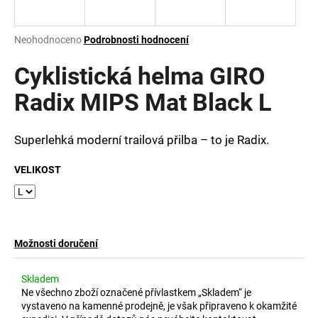
a
j
Průměrné
Neohodnoceno
Podrobnosti hodnocení
í
hodnocení
produktu
Cyklistická helma GIRO
t
je
?
0,0
Radix MIPS Mat Black L
z
5
hvězdiček.
Superlehká moderní trailová přilba – to je Radix.
HLEDAT
VELIKOST
D
o
Možnosti doručení
p
o
Skladem
r
Ne všechno zboží označené přívlastkem „Skladem“ je
u
vystaveno na kamenné prodejně, je však připraveno k okamžité