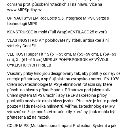
ochranu proti působení rotačních sil na hlavu. Více na
www.MIPSprilby.cz
UPÍNACÍ SYSTÉM Roc Loc® 5.5, integrace MIPS u verze s
technologií MIPS
KONSTRUKCE In-mold (Full Wrap)VENTILACE 25 otvorů
VLASTNOSTI P.O.V.™ polohovatelný štítek, antibakteriální
výstelky Cool Fit
VELIKOSTI Super Fit™ S (51–55 cm), M (55–59 cm), L (59–63
cm), XL (61–65 cm)MIPS JE POHYBPOKROK VE VÝVOJI
CYKLISTICKÝCH PŘILEB
Všechny přilby Giro jsou designovány tak, aby pohltily co nejvíce
energie při nárazu, a splňují platnou evropskou normu: EN 1078.
Cílem nové technologie MIPS je eliminovat rotační síly, které
působí na hlavu v případě pádu. Při nárazu pod jakýmkoliv
úhlem systém MIPS umožní, aby se EPS skořepina přilby
pootočila nezávisle okolo hlavy jezdce. Přestože je tento pohyb
pouze v řádu několika milimetrů, věříme, že technologie MIPS
výrazně snižuje množství rotační síly, která by jinak mohla být
přenesena až na mozek.
CO JE MIPS (Multidirectional Impact Protection System) a jak