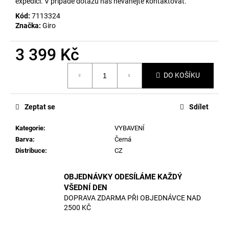
č
expedici. V případě dotazů nás neváhejte kontaktovat.
u
Kód:
7113324
j
Značka:
Giro
e
m
3 399 Kč
e
Měrná
DO KOŠÍKU
cena:
Zeptat se
Sdílet
Kategorie
:
VYBAVENÍ
Barva
:
Černá
Distribuce
:
CZ
OBJEDNÁVKY ODESÍLÁME KAŽDÝ
VŠEDNÍ DEN
DOPRAVA ZDARMA PŘI OBJEDNÁVCE NAD
2500 KČ