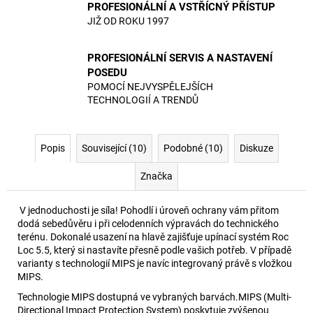
PROFESIONÁLNÍ A VSTŘÍCNÝ PŘÍSTUP
JIŽ OD ROKU 1997
PROFESIONÁLNÍ SERVIS A NASTAVENÍ
POSEDU
POMOCÍ NEJVYSPĚLEJŠÍCH
TECHNOLOGIÍ A TRENDŮ
Popis
Související (10)
Podobné (10)
Diskuze
Značka
V jednoduchosti je síla! Pohodlí i úroveň ochrany vám přitom
dodá sebedůvěru i při celodenních výpravách do technického
terénu. Dokonalé usazení na hlavě zajišťuje upínací systém Roc
Loc 5.5, který si nastavíte přesně podle vašich potřeb. V případě
varianty s technologií MIPS je navíc integrovaný právě s vložkou
MIPS.
Technologie MIPS dostupná ve vybraných barvách.MIPS (Multi-
Directional Impact Protection System) poskytuje zvýšenou