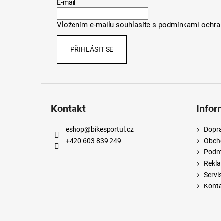
t
E-mail
í
Vložením e-mailu souhlasíte s
podmínkami ochran
PŘIHLÁSIT SE
Kontakt
Infor
eshop
@
bikesportul.cz
Dopra
+420 603 839 249
Obch
Podmí
Rekla
Servi
Kont