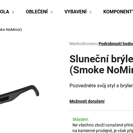
KOLA
OBLEČENÍ
VYBAVENÍ
KOMPONENT
oke NoMirror)
Co potřebujete najít?
Průměrné
Neohodnoceno
Podrobnosti hodn
hodnocení
produktu
Sluneční brýl
HLEDAT
je
0,0
(Smoke NoMir
z
5
Doporučujeme
hvězdiček.
Pozvedněte svůj styl s brýle
Možnosti doručení
Skladem
Ne všechno zboží označené přívl
na kamenné prodejně, je však při