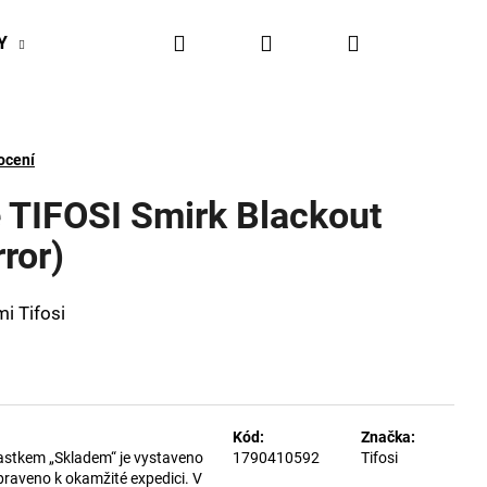
Hledat
Přihlášení
Nákupní
Y
BIKESPORT EVENTY
BIKESPORTUL VÝHODY
košík
ocení
e TIFOSI Smirk Blackout
ror)
mi Tifosi
Kód:
Značka:
astkem „Skladem“ je vystaveno
1790410592
Tifosi
praveno k okamžité expedici. V