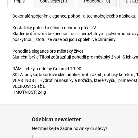
Popis
Související (10)
Podobné (10)
Disku
Dokonalé spojením elegance, pohodlí a technologického náskoku. S 
Kristalický pohled a účinná ochrana před UV
Klademe důraz na bezpečnost očí s nerozbitnými polykarbonátovým
poskytnou jistotu, že vaše oči jsou spolehlivě chráněny.
Pohodlná elegance pro městský život
Sluneční brýle Tifosi zdůrazňují pohodlí pro městský život. S lehk
RÁM: Lehký a odolný Grilamid TR-90
SKLA: polykarbonátové sklo odolné proti rozbití, opticky korektní
VLASTNOSTI: Hydrofilní nosníky a nožičky, které zvyšují přilnavost 
VELIKOST: S až L
HMOTNOST: 24 g
Z
á
Odebírat newsletter
p
Nezmeškejte žádné novinky či slevy!
a