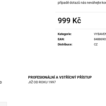
případě dotazů nás neváhejte ko
999 Kč
Měrná
cena:
Kategorie
:
VYBAVE
EAN
:
8488690
Distribuce
:
CZ
PROFESIONÁLNÍ A VSTŘÍCNÝ PŘÍSTUP
JIŽ OD ROKU 1997
D