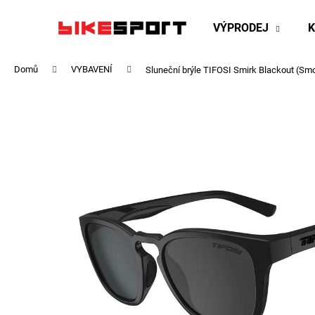
K
Přejít
na
o
VÝPRODEJ
obsah
Zpět
Zpět
š
do
do
í
Domů
VYBAVENÍ
Sluneční brýle TIFOSI Smirk Blackout (Sm
obchodu
obchodu
k