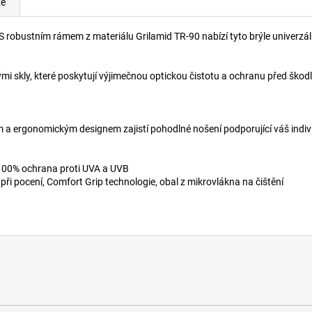
ze
robustním rámem z materiálu Grilamid TR-90 nabízí tyto brýle univerzální
i skly, které poskytují výjimečnou optickou čistotu a ochranu před ško
ým a ergonomickým designem zajistí pohodlné nošení podporující váš indivi
, 100% ochrana proti UVA a UVB
při pocení, Comfort Grip technologie, obal z mikrovlákna na čištění