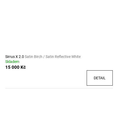
s
p
r
o
d
u
k
t
ů
Sirrus X 2.0
Satin Birch / Satin Reflective White
Skladem
15 000 Kč
DETAIL