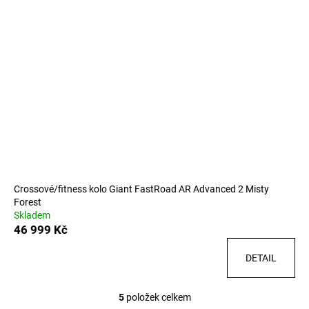
Crossové/fitness kolo Giant FastRoad AR Advanced 2 Misty
Forest
Skladem
46 999 Kč
DETAIL
5
položek celkem
O