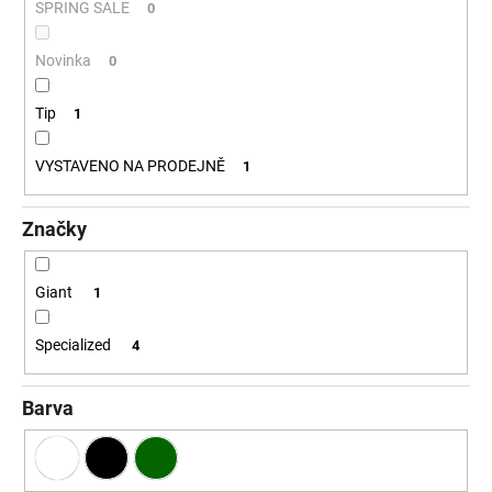
č
ů
SPRING SALE
0
u
j
Novinka
0
e
m
Tip
1
e
VYSTAVENO NA PRODEJNĚ
1
Značky
Giant
1
Specialized
4
Barva