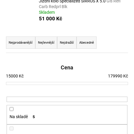
Jízdní kolo Specialized SIRRUS X 5.0
Gls Refl
a
Carb Redprl Blk
Skladem
j
51 000 Kč
í
t
Ř
?
a
Nejprodávanější
Nejlevnější
Nejdražší
Abecedně
z
e
n
Cena
HLEDAT
í
15000
Kč
179990
Kč
p
r
D
o
o
d
p
u
o
Na skladě
5
k
r
u
t