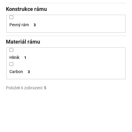
Konstrukce rámu
Pevný rám
3
Materiál rámu
Hliník
1
Carbon
3
Položek k zobrazení:
5
V
ý
p
i