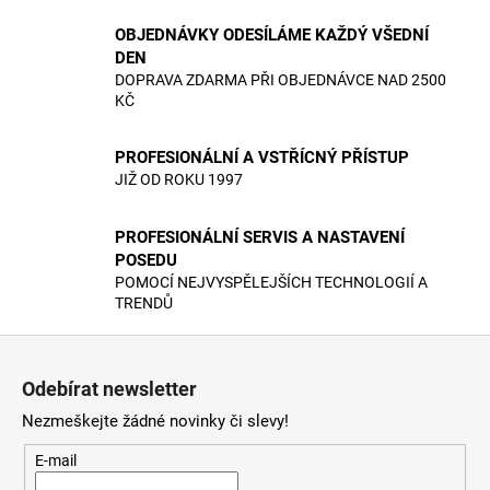
v
OBJEDNÁVKY ODESÍLÁME KAŽDÝ VŠEDNÍ
l
DEN
á
DOPRAVA ZDARMA PŘI OBJEDNÁVCE NAD 2500
d
KČ
a
c
í
PROFESIONÁLNÍ A VSTŘÍCNÝ PŘÍSTUP
JIŽ OD ROKU 1997
p
r
v
PROFESIONÁLNÍ SERVIS A NASTAVENÍ
k
POSEDU
y
POMOCÍ NEJVYSPĚLEJŠÍCH TECHNOLOGIÍ A
v
TRENDŮ
ý
Z
p
á
i
Odebírat newsletter
s
p
Nezmeškejte žádné novinky či slevy!
u
a
t
E-mail