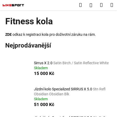
K
Přejít
Hledat
Nákup
M
Přihlášení
na
o
obsah
Zpět
Zpět
košík
š
Fitness kola
í
C
k
o
ZDE
odkaz k registraci kola pro doživotní záruku na rám.
p
Nejprodávanější
o
t
ř
Sirrus X 2.0
Satin Birch / Satin Reflective White
Skladem
e
15 000 Kč
b
u
j
Jízdní kolo Specialized SIRRUS X 5.0
Stn Refl
Obsidian Obsidian Blk
e
Skladem
t
51 000 Kč
e
n