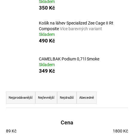
Skladem
a
350 Kč
j
í
Košík na láhev Specialized Zee Cage II Rt
Composite
Více barevných variant
t
Skladem
?
490 Kč
CAMELBAK Podium 0,71l Smoke
Skladem
HLEDAT
349 Kč
Ř
D
a
Nejprodávanější
Nejlevnější
Nejdražší
Abecedně
o
z
p
e
o
n
r
Cena
u
í
89
Kč
1800
Kč