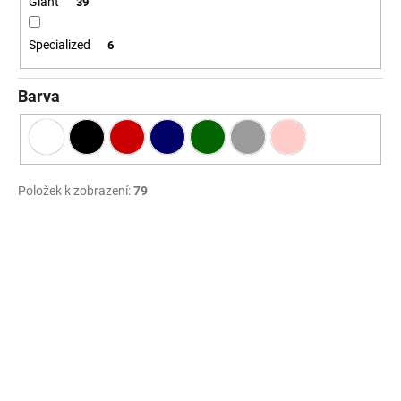
Giant
39
Specialized
6
Barva
Položek k zobrazení:
79
V
ý
p
i
s
p
r
o