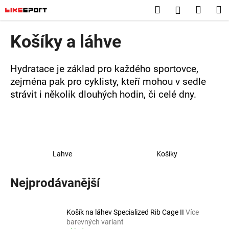
K
Přejít
Hledat
Nákup
M
Přihlášení
na
o
obsah
Zpět
Zpět
košík
š
Košíky a láhve
í
C
k
o
Hydratace je základ pro každého sportovce,
p
zejména pak pro cyklisty, kteří mohou v sedle
strávit i několik dlouhých hodin, či celé dny.
o
t
ř
e
b
Lahve
Košíky
u
j
Nejprodávanější
e
t
Košík na láhev Specialized Rib Cage II
Více
e
barevných variant
n