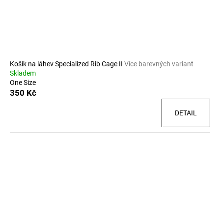
d
u
k
t
ů
Košík na láhev Specialized Rib Cage II
Více barevných variant
Skladem
One Size
350 Kč
DETAIL