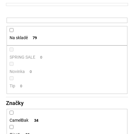
č
p
u
r
j
o
e
d
m
e
u
Na skladě
79
k
t
ů
SPRING SALE
0
Novinka
0
Tip
0
Značky
CamelBak
34