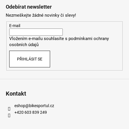
á
Odebírat newsletter
p
Nezmeškejte žádné novinky či slevy!
a
t
E-mail
í
Vložením e-mailu souhlasíte s
podmínkami ochrany
osobních údajů
PŘIHLÁSIT SE
Kontakt
eshop
@
bikesportul.cz
+420 603 839 249