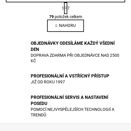
S
1
7
t
O
r
79
položek celkem
v
á
NAHORU
l
n
k
á
o
d
OBJEDNÁVKY ODESÍLÁME KAŽDÝ VŠEDNÍ
v
a
á
DEN
c
n
DOPRAVA ZDARMA PŘI OBJEDNÁVCE NAD 2500
í
í
KČ
p
r
PROFESIONÁLNÍ A VSTŘÍCNÝ PŘÍSTUP
v
JIŽ OD ROKU 1997
k
y
v
PROFESIONÁLNÍ SERVIS A NASTAVENÍ
ý
POSEDU
POMOCÍ NEJVYSPĚLEJŠÍCH TECHNOLOGIÍ A
p
TRENDŮ
i
s
Z
u