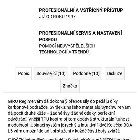
PROFESIONÁLNÍ A VSTŘÍCNÝ PŘÍSTUP
JIŽ OD ROKU 1997
PROFESIONÁLNÍ SERVIS A NASTAVENÍ
POSEDU
POMOCÍ NEJVYSPĚLEJŠÍCH
TECHNOLOGIÍ A TRENDŮ
Popis
Související (10)
Podobné (10)
Diskuze
Značka
GIRO Regime vám dá dokonalý přenos síly do pedálu díky
karbonové podrážce. Svršek z našeho materiálu Synchwire vám
dá pocit druhé kůže – žádné švy, žádné otlaky, perfektní
odvětrání. Vnější TPU kostra přitom dodává strukturální tuhost
a odolnost. Upínací systém je rychlý a intuitivní: dvě Kolečka BOA
L6 vám umožní doladit si stažení v každé části boty zvlášť.
SVRŠEK jednodílný z materiálu Synchwire™ s vnější TPU kostrou,