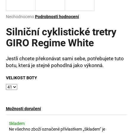
a
j
Průměrné
Neohodnoceno
Podrobnosti hodnocení
í
hodnocení
produktu
Silniční cyklistické tretry
t
je
?
0,0
GIRO Regime White
z
5
hvězdiček.
Jestli chcete překonávat sami sebe, potřebujete tuto
botu, která je stejně pohodlná jako výkonná.
HLEDAT
VELIKOST BOTY
D
o
p
Možnosti doručení
o
r
Skladem
u
Ne všechno zboží označené přívlastkem „Skladem“ je