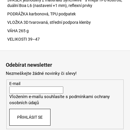
duální Boa L6 (nastavení +1 mm), reflexní prvky
PODRÁŽKA karbonová, TPU podpatek
VLOŽKA 3D tvarovaná, střední podpora klenby
VÁHA 265 g
VELIKOSTI 39–47
Z
á
Odebírat newsletter
p
Nezmeškejte žádné novinky či slevy!
a
t
E-mail
í
Vložením e-mailu souhlasíte s
podmínkami ochrany
osobních údajů
PŘIHLÁSIT SE