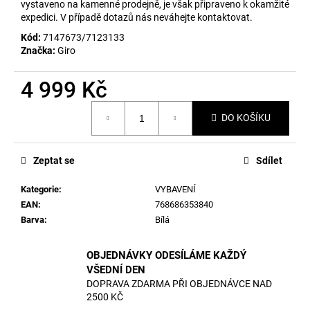
č
vystaveno na kamenné prodejně, je však připraveno k okamžité
u
expedici. V případě dotazů nás neváhejte kontaktovat.
j
Kód:
7147673/7123133
e
Značka:
Giro
m
e
4 999 Kč
Měrná
DO KOŠÍKU
cena:
Zeptat se
Sdílet
Kategorie
:
VYBAVENÍ
EAN
:
768686353840
Barva
:
Bílá
OBJEDNÁVKY ODESÍLÁME KAŽDÝ
VŠEDNÍ DEN
DOPRAVA ZDARMA PŘI OBJEDNÁVCE NAD
2500 KČ