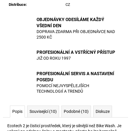
č
Distribuce
:
CZ
u
j
e
OBJEDNÁVKY ODESÍLÁME KAŽDÝ
VŠEDNÍ DEN
m
DOPRAVA ZDARMA PŘI OBJEDNÁVCE NAD
e
2500 KČ
PROFESIONÁLNÍ A VSTŘÍCNÝ PŘÍSTUP
JIŽ OD ROKU 1997
PROFESIONÁLNÍ SERVIS A NASTAVENÍ
POSEDU
POMOCÍ NEJVYSPĚLEJŠÍCH
TECHNOLOGIÍ A TRENDŮ
Popis
Související (10)
Podobné (10)
Diskuze
Ecotech 2 je čisticí prostředek, který je silnější než Bike Wash. Je