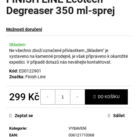
je
a
0,0
Degreaser 350 ml-sprej
z
j
5
í
hvězdiček.
Možnosti doručení
t
?
Skladem
Ne všechno zboží označené přívlastkem „Skladem“ je
vystaveno na kamenné prodejně, je však připraveno k okamžité
expedici. V případě dotazů nás neváhejte kontaktovat.
Kód:
ED0122901
HLEDAT
Značka:
Finish Line
299 Kč
D
DO KOŠÍKU
o
Měrná
p
cena:
Zeptat se
Sdílet
o
r
Kategorie
:
VYBAVENÍ
u
EAN
:
036121710368