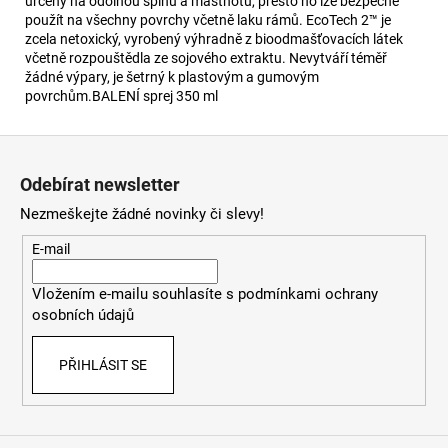
určený na odolnou špínu a mastnotu, přesto ho lze bezpečně
použít na všechny povrchy včetně laku rámů. EcoTech 2™ je
zcela netoxický, vyrobený výhradně z bioodmašťovacích látek
včetně rozpouštědla ze sojového extraktu. Nevytváří téměř
žádné výpary, je šetrný k plastovým a gumovým
povrchům.BALENÍ sprej 350 ml
Z
á
Odebírat newsletter
p
Nezmeškejte žádné novinky či slevy!
a
t
E-mail
í
Vložením e-mailu souhlasíte s
podmínkami ochrany
osobních údajů
PŘIHLÁSIT SE