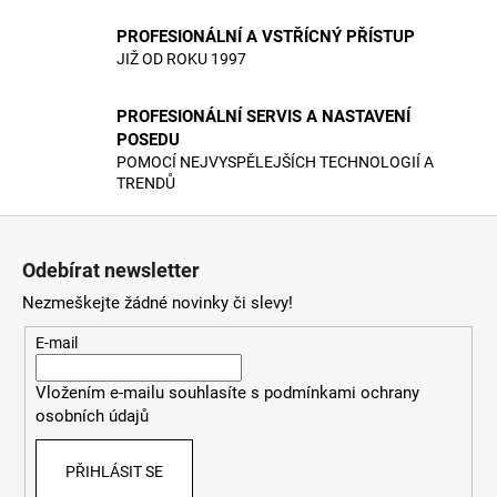
c
í
PROFESIONÁLNÍ A VSTŘÍCNÝ PŘÍSTUP
JIŽ OD ROKU 1997
p
r
v
PROFESIONÁLNÍ SERVIS A NASTAVENÍ
k
POSEDU
y
POMOCÍ NEJVYSPĚLEJŠÍCH TECHNOLOGIÍ A
v
TRENDŮ
ý
Z
p
á
i
Odebírat newsletter
s
p
Nezmeškejte žádné novinky či slevy!
u
a
t
E-mail
í
Vložením e-mailu souhlasíte s
podmínkami ochrany
osobních údajů
PŘIHLÁSIT SE