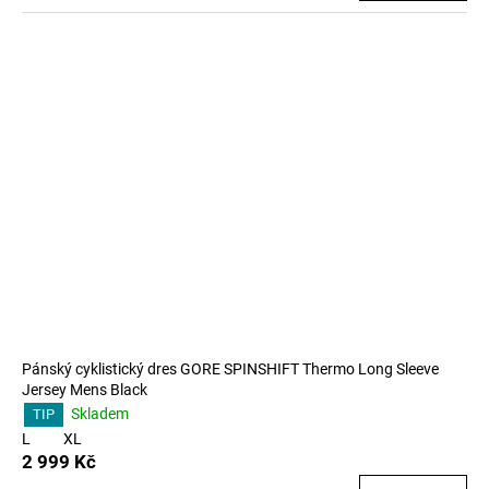
Pánský cyklistický dres GORE SPINSHIFT Thermo Long Sleeve
Jersey Mens Black
Skladem
TIP
L
XL
2 999 Kč