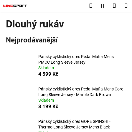
K
Přejít
Hledat
Nákup
M
Přihlášení
na
o
obsah
Zpět
Zpět
košík
š
Dlouhý rukáv
í
C
k
Nejprodávanější
o
p
o
Pánský cyklistický dres Pedal Mafia Mens
t
PMCC Long Sleeve Jersey
Skladem
ř
4 599 Kč
e
b
Pánský cyklistický dres Pedal Mafia Mens Core
u
Long Sleeve Jersey - Marble Dark Brown
j
Skladem
3 199 Kč
e
t
Pánský cyklistický dres GORE SPINSHIFT
e
Thermo Long Sleeve Jersey Mens Black
n