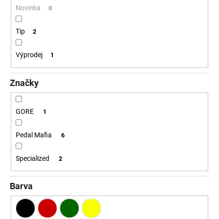
č
Novinka
0
u
j
Tip
2
e
m
e
Výprodej
1
Značky
GORE
1
Pedal Mafia
6
Specialized
2
Barva