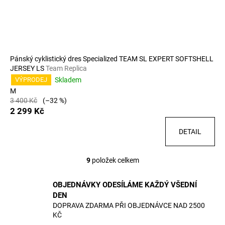
Pánský cyklistický dres Specialized TEAM SL EXPERT SOFTSHELL
JERSEY LS
Team Replica
Skladem
VÝPRODEJ
M
3 400 Kč
(–32 %)
2 299 Kč
DETAIL
9
položek celkem
O
v
OBJEDNÁVKY ODESÍLÁME KAŽDÝ VŠEDNÍ
l
DEN
á
DOPRAVA ZDARMA PŘI OBJEDNÁVCE NAD 2500
d
KČ
a