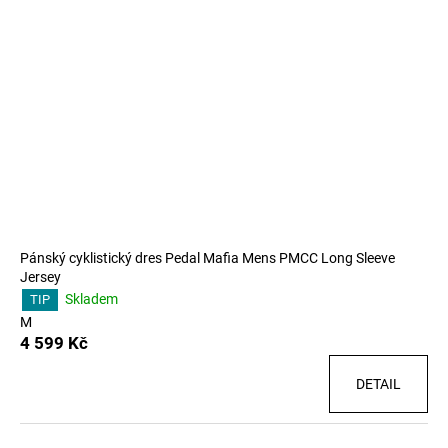
i
s
p
r
o
d
u
k
t
ů
Pánský cyklistický dres Pedal Mafia Mens PMCC Long Sleeve
Jersey
Skladem
TIP
M
4 599 Kč
DETAIL