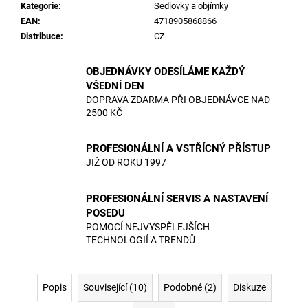
č
Kategorie
:
Sedlovky a objímky
u
EAN
:
4718905868866
j
Distribuce
:
CZ
e
m
OBJEDNÁVKY ODESÍLÁME KAŽDÝ
e
VŠEDNÍ DEN
DOPRAVA ZDARMA PŘI OBJEDNÁVCE NAD
2500 KČ
PROFESIONÁLNÍ A VSTŘÍCNÝ PŘÍSTUP
JIŽ OD ROKU 1997
PROFESIONÁLNÍ SERVIS A NASTAVENÍ
POSEDU
POMOCÍ NEJVYSPĚLEJŠÍCH
TECHNOLOGIÍ A TRENDŮ
Popis
Související (10)
Podobné (2)
Diskuze