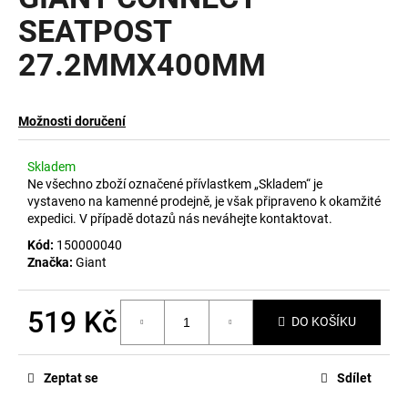
je
a
0,0
SEATPOST
z
j
27.2MMX400MM
5
í
hvězdiček.
t
?
Možnosti doručení
Skladem
Ne všechno zboží označené přívlastkem „Skladem“ je
vystaveno na kamenné prodejně, je však připraveno k okamžité
HLEDAT
expedici. V případě dotazů nás neváhejte kontaktovat.
Kód:
150000040
Značka:
Giant
D
o
519 Kč
DO KOŠÍKU
p
Měrná
o
cena:
r
Zeptat se
Sdílet
u