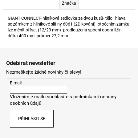
Značka
GIANT CONNECT- hliníková sedlovka ze dvou kusů- tělo i hlava
se zámkem z hliníkové slitiny 6061 (2D kování)- otočením zámku
lze měnit offset (12/23 mm)- prodloužená spodní opora ližin-
délka 400 mm- průměr 27,2 mm
Z
á
Odebírat newsletter
p
Nezmeškejte žádné novinky či slevy!
a
t
E-mail
í
Vložením e-mailu souhlasíte s
podmínkami ochrany
osobních údajů
PŘIHLÁSIT SE