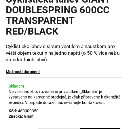
je
a
0,0
DOUBLESPRING 600CC
z
j
TRANSPARENT
5
í
hvězdiček.
RED/BLACK
t
?
Cyklistická lahev s širším ventilem a náustkem pro
větší objem tekutin na jedno napití (o 50 % více než u
standardních lahví)
HLEDAT
Možnosti doručení
Skladem
D
Ne všechno zboží označené přívlastkem „Skladem“ je
vystaveno na kamenné prodejně, je však připraveno k okamžité
o
expedici. V případě dotazů nás neváhejte kontaktovat.
p
o
Kód:
480000350
r
Značka:
Giant
u