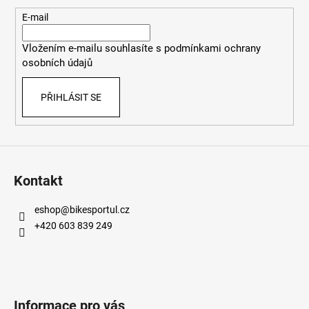
a
t
E-mail
í
Vložením e-mailu souhlasíte s
podmínkami ochrany
osobních údajů
PŘIHLÁSIT SE
Kontakt
eshop
@
bikesportul.cz
+420 603 839 249
Informace pro vás