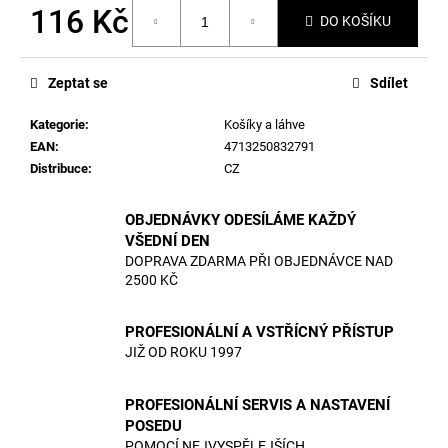
č
116 Kč
DO KOŠÍKU
u
j
Měrná
cena:
e
Zeptat se
Sdílet
m
e
Kategorie
:
Košíky a láhve
EAN
:
4713250832791
Distribuce
:
CZ
OBJEDNÁVKY ODESÍLÁME KAŽDÝ
VŠEDNÍ DEN
DOPRAVA ZDARMA PŘI OBJEDNÁVCE NAD
2500 KČ
PROFESIONÁLNÍ A VSTŘÍCNÝ PŘÍSTUP
JIŽ OD ROKU 1997
PROFESIONÁLNÍ SERVIS A NASTAVENÍ
POSEDU
POMOCÍ NEJVYSPĚLEJŠÍCH