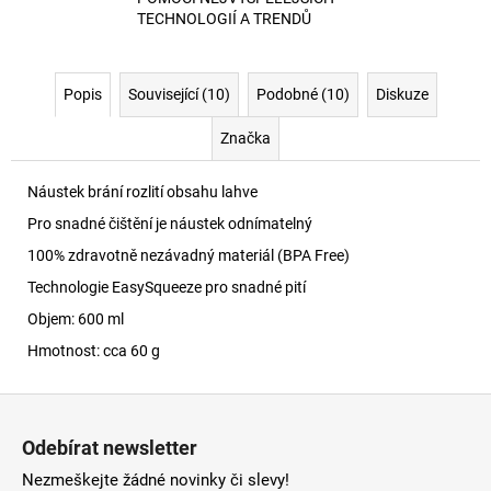
TECHNOLOGIÍ A TRENDŮ
Popis
Související (10)
Podobné (10)
Diskuze
Značka
Náustek brání rozlití obsahu lahve
Pro snadné čištění je náustek odnímatelný
100% zdravotně nezávadný materiál (BPA Free)
Technologie EasySqueeze pro snadné pití
Objem: 600 ml
Hmotnost: cca 60 g
Z
á
Odebírat newsletter
p
Nezmeškejte žádné novinky či slevy!