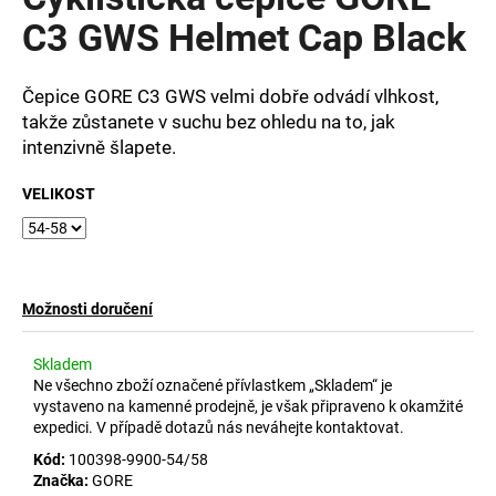
je
a
0,0
C3 GWS Helmet Cap Black
z
j
5
í
hvězdiček.
Čepice GORE C3 GWS
velmi dobře odvádí vlhkost,
t
takže zůstanete v suchu bez ohledu na to, jak
?
intenzivně šlapete.
VELIKOST
HLEDAT
Možnosti doručení
D
Skladem
o
Ne všechno zboží označené přívlastkem „Skladem“ je
p
vystaveno na kamenné prodejně, je však připraveno k okamžité
o
expedici. V případě dotazů nás neváhejte kontaktovat.
r
Kód:
100398-9900-54/58
u
Značka:
GORE