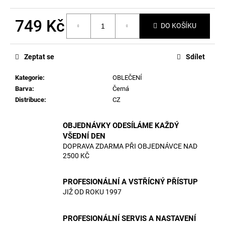
č
u
749 Kč
j
DO KOŠÍKU
e
Měrná
m
cena:
e
Zeptat se
Sdílet
Kategorie
:
OBLEČENÍ
Barva
:
Černá
Distribuce
:
CZ
OBJEDNÁVKY ODESÍLÁME KAŽDÝ
VŠEDNÍ DEN
DOPRAVA ZDARMA PŘI OBJEDNÁVCE NAD
2500 KČ
PROFESIONÁLNÍ A VSTŘÍCNÝ PŘÍSTUP
JIŽ OD ROKU 1997
PROFESIONÁLNÍ SERVIS A NASTAVENÍ