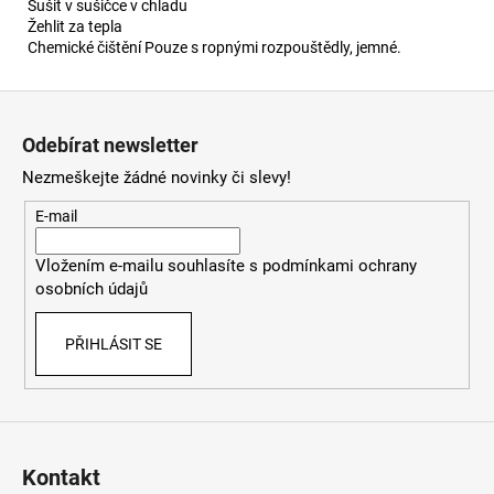
Sušit v sušičce v chladu
Žehlit za tepla
Chemické čištění Pouze s ropnými rozpouštědly, jemné.
Z
á
Odebírat newsletter
p
Nezmeškejte žádné novinky či slevy!
a
t
E-mail
í
Vložením e-mailu souhlasíte s
podmínkami ochrany
osobních údajů
PŘIHLÁSIT SE
Kontakt