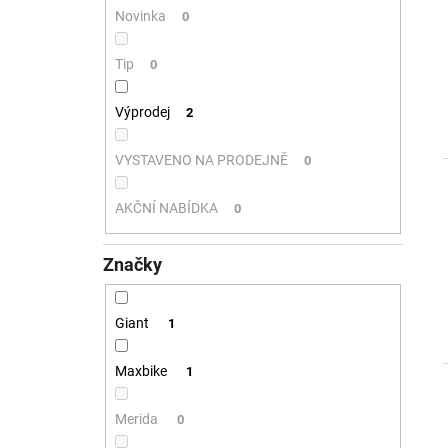
l
Novinka
0
Tip
0
Výprodej
2
VYSTAVENO NA PRODEJNĚ
0
AKČNÍ NABÍDKA
0
i
Značky
Giant
1
Maxbike
1
Merida
0