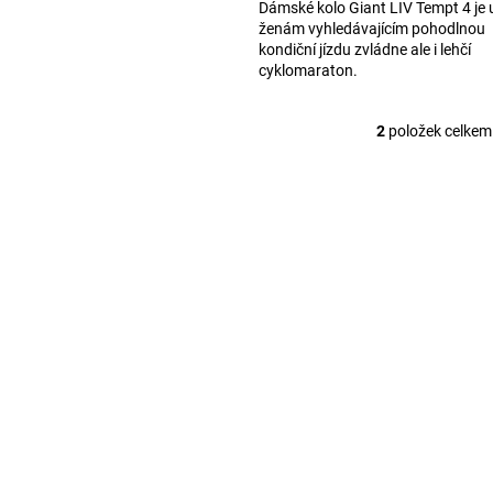
k
Dámské kolo Giant LIV Tempt 4 je
t
ženám vyhledávajícím pohodlnou
kondiční jízdu zvládne ale i lehčí
ů
cyklomaraton.
2
položek celkem
O
v
l
á
d
a
c
í
p
r
v
k
y
v
ý