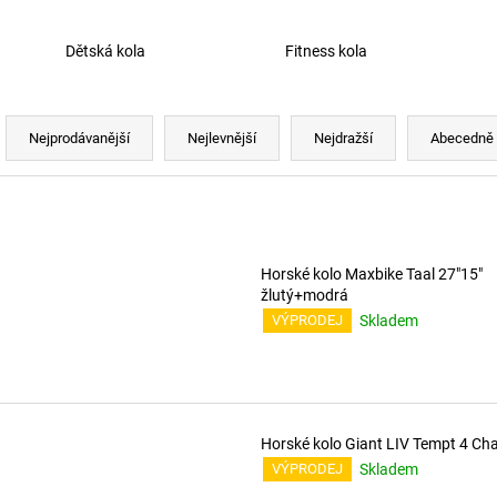
Dětská kola
Fitness kola
Ř
a
Nejprodávanější
Nejlevnější
Nejdražší
Abecedně
z
e
V
n
ý
í
p
Horské kolo Maxbike Taal 27"15"
p
žlutý+modrá
r
s
Skladem
VÝPRODEJ
o
p
d
r
u
o
k
d
Horské kolo Giant LIV Tempt 4 Ch
t
u
Skladem
VÝPRODEJ
ů