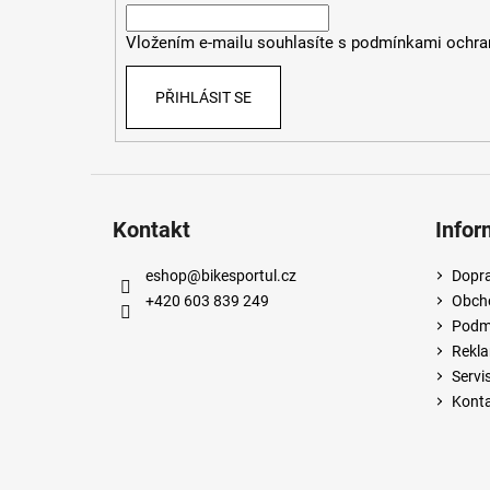
í
Vložením e-mailu souhlasíte s
podmínkami ochran
PŘIHLÁSIT SE
Kontakt
Infor
eshop
@
bikesportul.cz
Dopra
+420 603 839 249
Obch
Podmí
Rekla
Servi
Kont