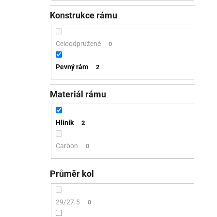
Konstrukce rámu
Celoodpružené
0
Pevný rám
2
Materiál rámu
Hliník
2
Carbon
0
Průměr kol
29/27.5
0