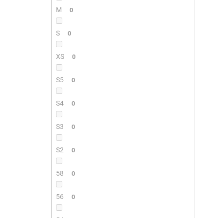
M
0
S
0
XS
0
S5
0
S4
0
S3
0
S2
0
58
0
56
0