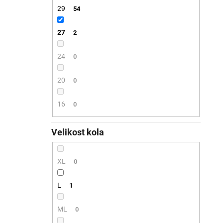
29
54
27
2
24
0
20
0
16
0
Velikost kola
XL
0
L
1
ML
0