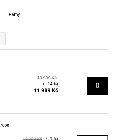
Rámy
13 999 Kč
(–14 %)
11 989 Kč
arcoal
12 999 Kč
(–7 %)