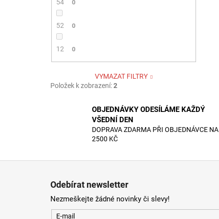
54
0
52
0
12
0
VYMAZAT FILTRY
Položek k zobrazení:
2
OBJEDNÁVKY ODESÍLÁME KAŽDÝ
VŠEDNÍ DEN
DOPRAVA ZDARMA PŘI OBJEDNÁVCE NA
2500 KČ
Z
á
Odebírat newsletter
p
Nezmeškejte žádné novinky či slevy!
a
t
E-mail