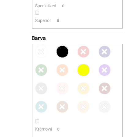
Specialized
0
Superior
0
Barva
Krémová
0