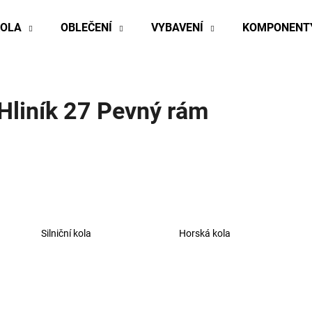
KOLA
OBLEČENÍ
VYBAVENÍ
KOMPONENT
Co potřebujete najít?
Hliník 27 Pevný rám
HLEDAT
Doporučujeme
Silniční kola
Horská kola