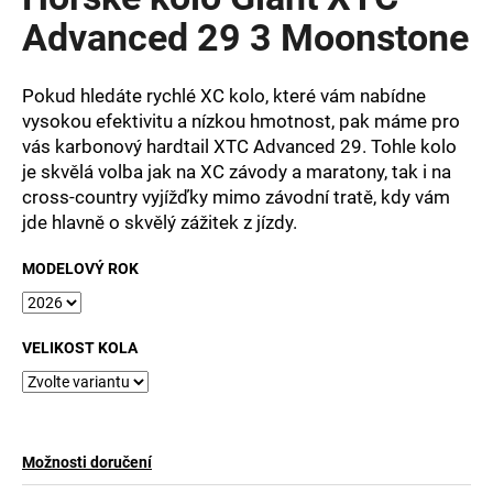
je
a
0,0
Advanced 29 3 Moonstone
z
j
5
í
hvězdiček.
Pokud hledáte rychlé XC kolo, které vám nabídne
t
vysokou efektivitu a nízkou hmotnost, pak máme pro
?
vás karbonový hardtail XTC Advanced 29. Tohle kolo
je skvělá volba jak na XC závody a maratony, tak i na
cross-country vyjížďky mimo závodní tratě, kdy vám
jde hlavně o skvělý zážitek z jízdy.
HLEDAT
MODELOVÝ ROK
D
VELIKOST KOLA
o
p
o
r
Možnosti doručení
u