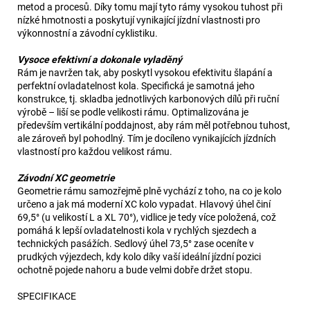
metod a procesů. Díky tomu mají tyto rámy vysokou tuhost při
nízké hmotnosti a poskytují vynikající jízdní vlastnosti pro
výkonnostní a závodní cyklistiku.
Vysoce efektivní a dokonale vyladěný
Rám je navržen tak, aby poskytl vysokou efektivitu šlapání a
perfektní ovladatelnost kola. Specifická je samotná jeho
konstrukce, tj. skladba jednotlivých karbonových dílů při ruční
výrobě – liší se podle velikosti rámu. Optimalizována je
především vertikální poddajnost, aby rám měl potřebnou tuhost,
ale zároveň byl pohodlný. Tím je docíleno vynikajících jízdních
vlastností pro každou velikost rámu.
Závodní XC geometrie
Geometrie rámu samozřejmě plně vychází z toho, na co je kolo
určeno a jak má moderní XC kolo vypadat. Hlavový úhel činí
69,5° (u velikostí L a XL 70°), vidlice je tedy více položená, což
pomáhá k lepší ovladatelnosti kola v rychlých sjezdech a
technických pasážích. Sedlový úhel 73,5° zase oceníte v
prudkých výjezdech, kdy kolo díky vaší ideální jízdní pozici
ochotně pojede nahoru a bude velmi dobře držet stopu.
SPECIFIKACE