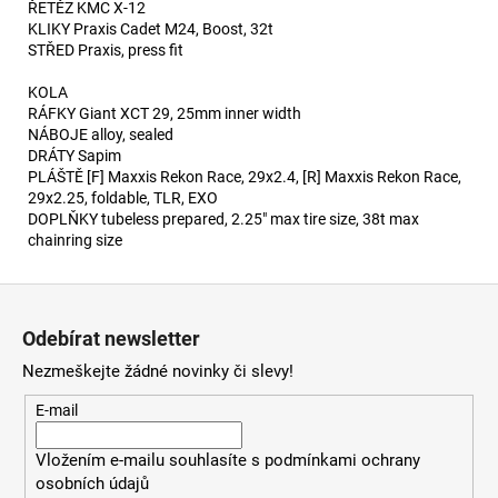
ŘETĚZ KMC X-12
KLIKY Praxis Cadet M24, Boost, 32t
STŘED Praxis, press fit
KOLA
RÁFKY Giant XCT 29, 25mm inner width
NÁBOJE alloy, sealed
DRÁTY Sapim
PLÁŠTĚ [F] Maxxis Rekon Race, 29x2.4, [R] Maxxis Rekon Race,
29x2.25, foldable, TLR, EXO
DOPLŇKY tubeless prepared, 2.25" max tire size, 38t max
chainring size
Z
á
Odebírat newsletter
p
Nezmeškejte žádné novinky či slevy!
a
t
E-mail
í
Vložením e-mailu souhlasíte s
podmínkami ochrany
osobních údajů