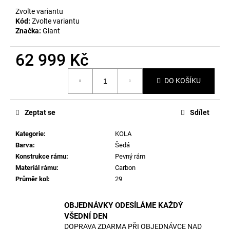
č
u
Zvolte variantu
Kód:
Zvolte variantu
j
Značka:
Giant
e
m
62 999 Kč
e
Měrná
DO KOŠÍKU
cena:
Zeptat se
Sdílet
Kategorie
:
KOLA
Barva
:
Šedá
Konstrukce rámu
:
Pevný rám
Materiál rámu
:
Carbon
Průměr kol
:
29
OBJEDNÁVKY ODESÍLÁME KAŽDÝ
VŠEDNÍ DEN
DOPRAVA ZDARMA PŘI OBJEDNÁVCE NAD