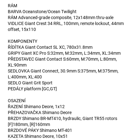
RÁM
BARVA Oceanstone/Ocean Twilight
RÁM Advanced-grade composite, 12x148mm thru-axle
VIDLICE Giant Crest 34 RRL, 100mm, remote lockout, 44mm
offset, 15x110
KOMPONENTY
ŘÍDÍTKA Giant Contact SL XC, 780x31.8mm
GRIPY Giant XC Pro S:32mm, M:32mm, L:34mm, XL:34mm
PŘEDSTAVEC Giant Contact S:60mm, M:70mm, L:80mm,
XL:90mm
SEDLOVKA Giant Connect, 30.9mm S:375mm, M:375mm,
L:400mm, XL:400
SEDLO Giant Grit Sport
PEDÁLY platform [GC,GT]
OSAZENÍ
ŘAZENÍ Shimano Deore, 1x12
PŘEHAZOVAČKA Shimano Deore
BRZDY Shimano BR-MT410, hydraulic, Giant TR55 rotors
[F]180mm, [R]160mm
BRZDOVÉ PÁKY Shimano MT-401
KAZETA Shimano Deore, 10x51