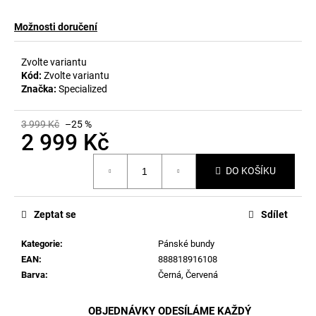
č
u
Možnosti doručení
j
e
m
Zvolte variantu
Kód:
Zvolte variantu
e
Značka:
Specialized
3 999 Kč
–25 %
2 999 Kč
Měrná
DO KOŠÍKU
cena:
Zeptat se
Sdílet
Kategorie
:
Pánské bundy
EAN
:
888818916108
Barva
:
Černá
,
Červená
OBJEDNÁVKY ODESÍLÁME KAŽDÝ