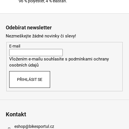
96 % polyester, 4 % elastan.
Z
á
Odebírat newsletter
p
Nezmeškejte žádné novinky či slevy!
a
t
E-mail
í
Vložením e-mailu souhlasíte s
podmínkami ochrany
osobních údajů
PŘIHLÁSIT SE
Kontakt
eshop
@
bikesportul.cz