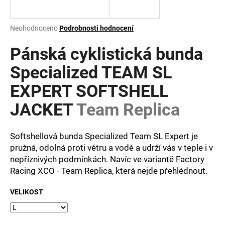
a
j
Průměrné
Neohodnoceno
Podrobnosti hodnocení
í
hodnocení
produktu
Pánská cyklistická bunda
t
je
?
0,0
Specialized TEAM SL
z
EXPERT SOFTSHELL
5
hvězdiček.
JACKET
Team Replica
HLEDAT
Softshellová bunda Specialized Team SL Expert je
pružná, odolná proti větru a vodě a udrží vás v teple i v
nepříznivých podmínkách. Navíc ve variantě Factory
D
o
Racing XCO - Team Replica, která nejde přehlédnout.
p
o
VELIKOST
r
u