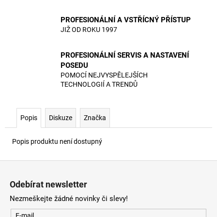
PROFESIONÁLNÍ A VSTŘÍCNÝ PŘÍSTUP
JIŽ OD ROKU 1997
PROFESIONÁLNÍ SERVIS A NASTAVENÍ
POSEDU
POMOCÍ NEJVYSPĚLEJŠÍCH
TECHNOLOGIÍ A TRENDŮ
Popis
Diskuze
Značka
Popis produktu není dostupný
Z
á
Odebírat newsletter
p
Nezmeškejte žádné novinky či slevy!
a
t
E-mail