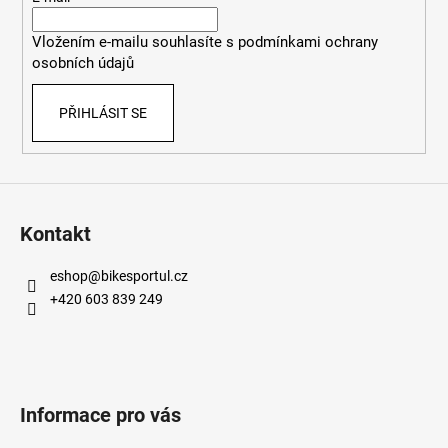
í
Vložením e-mailu souhlasíte s
podmínkami ochrany
osobních údajů
PŘIHLÁSIT SE
Kontakt
eshop
@
bikesportul.cz
+420 603 839 249
Informace pro vás