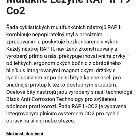
je
a
0,0
Co2
z
j
5
í
hvězdiček.
Řada cyklistických multifunkčních nástrojů RAP II
t
kombinuje nepopiratelný styl s precizním
?
zpracováním a poskytuje bezkonkurenční výkon.
Každý nástroj RAP II, navržený, zkonstruovaný a
vyrobený přímo u nás, překypuje inovativními prvky –
od lehkých, ergonomických bočnic z obráběného
hliníku s integrovanými magnetickými držáky s
HLEDAT
rychloupínáním až po delší bity z kalené oceli pro
snadnější přístup k těžko dostupným šroubům.
Ocelové bity nástrojů jsou vyrobeny s naší technologií
Black Anti-Corrosion Technology pro zvýšenou
D
o
odolnost proti korozi. Řada RAP II-CO2 je vybavena
p
integrovaným plnicím systémem CO2 pro rychlé
o
opravy na silnici nebo stezce.
r
u
Možnosti doručení