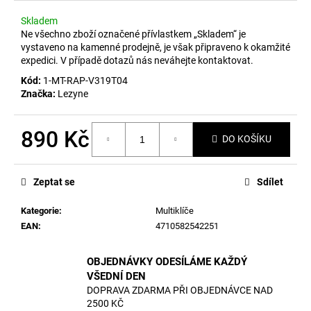
č
u
Skladem
j
Ne všechno zboží označené přívlastkem „Skladem“ je
e
vystaveno na kamenné prodejně, je však připraveno k okamžité
expedici. V případě dotazů nás neváhejte kontaktovat.
m
e
Kód:
1-MT-RAP-V319T04
Značka:
Lezyne
890 Kč
DO KOŠÍKU
Měrná
cena:
Zeptat se
Sdílet
Kategorie
:
Multiklíče
EAN
:
4710582542251
OBJEDNÁVKY ODESÍLÁME KAŽDÝ
VŠEDNÍ DEN
DOPRAVA ZDARMA PŘI OBJEDNÁVCE NAD
2500 KČ