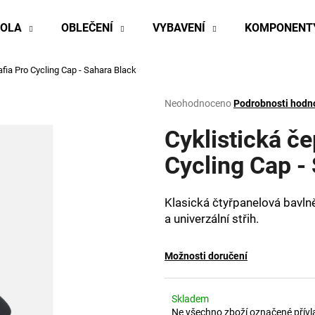
KOLA
OBLEČENÍ
VYBAVENÍ
KOMPONENT
fia Pro Cycling Cap - Sahara Black
Co potřebujete najít?
Průměrné
Neohodnoceno
Podrobnosti hodn
hodnocení
produktu
Cyklistická č
HLEDAT
je
0,0
Cycling Cap -
z
5
Doporučujeme
hvězdiček.
Klasická čtyřpanelová bavln
a univerzální střih.
Možnosti doručení
Skladem
Ne všechno zboží označené přívl