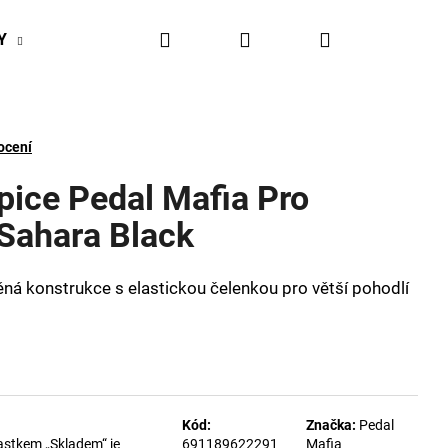
Hledat
Přihlášení
Nákupní
Y
BIKESPORT EVENTY
BIKESPORTUL VÝHODY
košík
ocení
epice Pedal Mafia Pro
 Sahara Black
ěná konstrukce s elastickou čelenkou pro větší pohodlí
Kód:
Značka:
Pedal
astkem „Skladem“ je
691189622291
Mafia