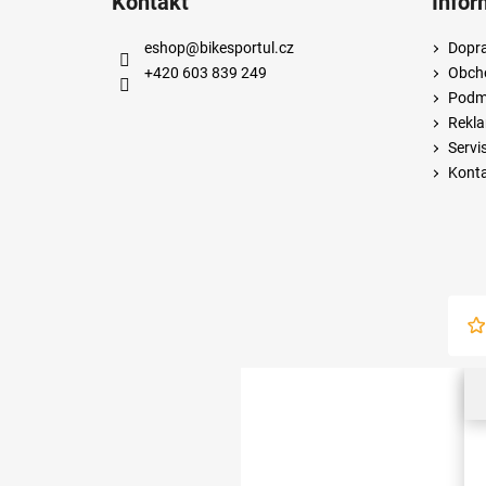
Kontakt
Infor
eshop
@
bikesportul.cz
Dopra
+420 603 839 249
Obch
Podmí
Rekla
Servi
Kont