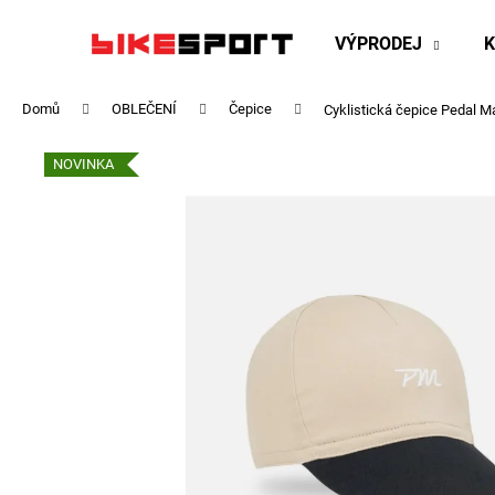
K
Přejít
na
o
VÝPRODEJ
obsah
Zpět
Zpět
š
do
do
í
Domů
OBLEČENÍ
Čepice
Cyklistická čepice Pedal Ma
obchodu
obchodu
k
NOVINKA