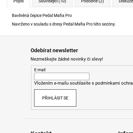
Popis
Související (10)
Podobné (2)
Diskuze
Bavlněná čepice Pedal Mafia Pro
Navrženo v souladu s dresy Pedal Mafia Pro této sezóny.
Z
á
Odebírat newsletter
p
Nezmeškejte žádné novinky či slevy!
a
t
E-mail
í
Vložením e-mailu souhlasíte s
podmínkami ochran
PŘIHLÁSIT SE