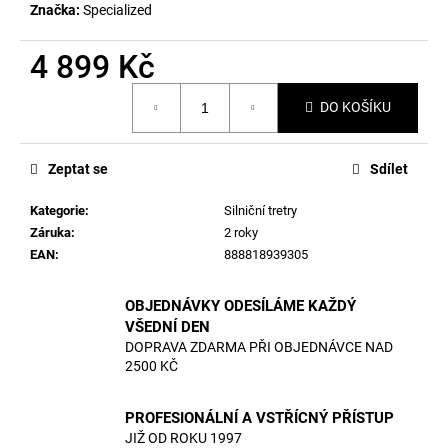
Značka:
Specialized
4 899 Kč
Měrná
DO KOŠÍKU
cena:
Zeptat se
Sdílet
Kategorie
:
Silniční tretry
Záruka
:
2 roky
EAN
:
888818939305
OBJEDNÁVKY ODESÍLÁME KAŽDÝ
VŠEDNÍ DEN
DOPRAVA ZDARMA PŘI OBJEDNÁVCE NAD
2500 KČ
PROFESIONÁLNÍ A VSTŘÍCNÝ PŘÍSTUP
JIŽ OD ROKU 1997