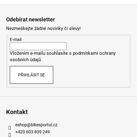
Z
á
Odebírat newsletter
p
Nezmeškejte žádné novinky či slevy!
a
t
E-mail
í
Vložením e-mailu souhlasíte s
podmínkami ochrany
osobních údajů
PŘIHLÁSIT SE
Kontakt
eshop
@
bikesportul.cz
+420 603 839 249