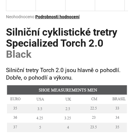
a
j
Průměrné
Neohodnoceno
Podrobnosti hodnocení
í
hodnocení
produktu
Silniční cyklistické tretry
t
je
?
0,0
Specialized Torch 2.0
z
Black
5
hvězdiček.
Silniční tretry Torch 2.0 jsou hlavně o pohodlí.
HLEDAT
Dobře, o pohodlí a výkonu.
D
o
p
o
r
u