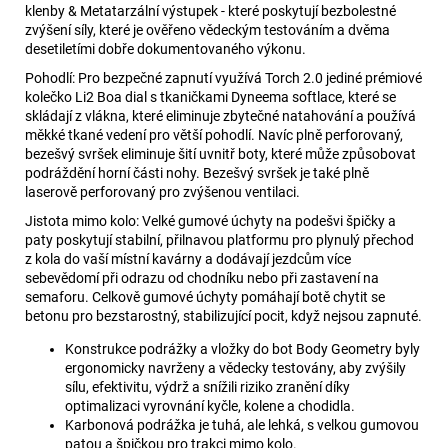
klenby & Metatarzální výstupek - které poskytují bezbolestné
zvýšení síly, které je ověřeno vědeckým testováním a dvěma
desetiletími dobře dokumentovaného výkonu.
Pohodlí: Pro bezpečné zapnutí využívá Torch 2.0 jediné prémiové
kolečko Li2 Boa dial s tkaničkami Dyneema softlace, které se
skládají z vlákna, které eliminuje zbytečné natahování a používá
měkké tkané vedení pro větší pohodlí. Navíc plně perforovaný,
bezešvý svršek eliminuje šití uvnitř boty, které může způsobovat
podráždění horní části nohy. Bezešvý svršek je také plně
laserově perforovaný pro zvýšenou ventilaci.
Jistota mimo kolo: Velké gumové úchyty na podešvi špičky a
paty poskytují stabilní, přilnavou platformu pro plynulý přechod
z kola do vaší místní kavárny a dodávají jezdcům více
sebevědomí při odrazu od chodníku nebo při zastavení na
semaforu. Celkově gumové úchyty pomáhají botě chytit se
betonu pro bezstarostný, stabilizující pocit, když nejsou zapnuté.
Konstrukce podrážky a vložky do bot Body Geometry byly
ergonomicky navrženy a vědecky testovány, aby zvýšily
sílu, efektivitu, výdrž a snížili riziko zranění díky
optimalizaci vyrovnání kyčle, kolene a chodidla.
Karbonová podrážka je tuhá, ale lehká, s velkou gumovou
patou a špičkou pro trakci mimo kolo.