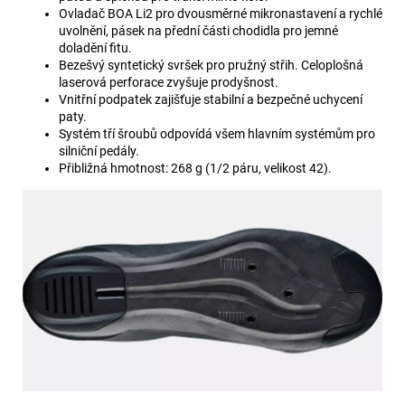
Ovladač BOA Li2 pro dvousměrné mikronastavení a rychlé
uvolnění, pásek na přední části chodidla pro jemné
doladění fitu.
Bezešvý syntetický svršek pro pružný střih. Celoplošná
laserová perforace zvyšuje prodyšnost.
Vnitřní podpatek zajišťuje stabilní a bezpečné uchycení
paty.
Systém tří šroubů odpovídá všem hlavním systémům pro
silniční pedály.
Přibližná hmotnost: 268 g (1/2 páru, velikost 42).