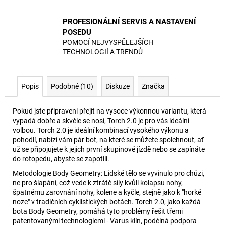
PROFESIONÁLNÍ SERVIS A NASTAVENÍ
POSEDU
POMOCÍ NEJVYSPĚLEJŠÍCH
TECHNOLOGIÍ A TRENDŮ
Popis
Podobné (10)
Diskuze
Značka
Pokud jste připraveni přejít na vysoce výkonnou variantu, která
vypadá dobře a skvěle se nosí, Torch 2.0 je pro vás ideální
volbou. Torch 2.0 je ideální kombinací vysokého výkonu a
pohodlí, nabízí vám pár bot, na které se můžete spolehnout, ať
už se připojujete k jejich první skupinové jízdě nebo se zapínáte
do rotopedu, abyste se zapotili.
Metodologie Body Geometry: Lidské tělo se vyvinulo pro chůzi,
ne pro šlapání, což vede k ztrátě síly kvůli kolapsu nohy,
špatnému zarovnání nohy, kolene a kyčle, stejně jako k "horké
noze" v tradičních cyklistických botách. Torch 2.0, jako každá
bota Body Geometry, pomáhá tyto problémy řešit třemi
patentovanými technologiemi - Varus klín, podélná podpora