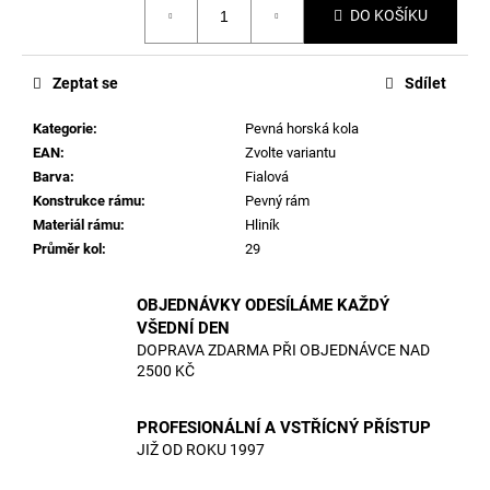
DO KOŠÍKU
cena:
Zeptat se
Sdílet
Kategorie
:
Pevná horská kola
EAN
:
Zvolte variantu
Barva
:
Fialová
Konstrukce rámu
:
Pevný rám
Materiál rámu
:
Hliník
Průměr kol
:
29
OBJEDNÁVKY ODESÍLÁME KAŽDÝ
VŠEDNÍ DEN
DOPRAVA ZDARMA PŘI OBJEDNÁVCE NAD
2500 KČ
PROFESIONÁLNÍ A VSTŘÍCNÝ PŘÍSTUP
JIŽ OD ROKU 1997