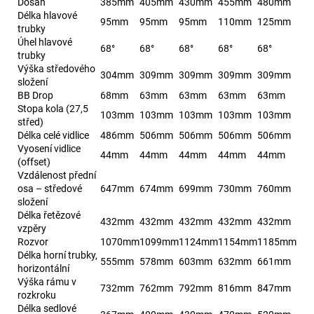
Dosah
385mm
405mm
430mm
455mm
480mm
Délka hlavové
95mm
95mm
95mm
110mm
125mm
trubky
Úhel hlavové
68°
68°
68°
68°
68°
trubky
Výška středového
304mm
309mm
309mm
309mm
309mm
složení
BB Drop
68mm
63mm
63mm
63mm
63mm
Stopa kola (27,5
103mm
103mm
103mm
103mm
103mm
střed)
Délka celé vidlice
486mm
506mm
506mm
506mm
506mm
Vyosení vidlice
44mm
44mm
44mm
44mm
44mm
(offset)
Vzdálenost přední
osa – středové
647mm
674mm
699mm
730mm
760mm
složení
Délka řetězové
432mm
432mm
432mm
432mm
432mm
vzpěry
Rozvor
1070mm
1099mm
1124mm
1154mm
1185mm
Délka horní trubky,
555mm
578mm
603mm
632mm
661mm
horizontální
Výška rámu v
732mm
762mm
792mm
816mm
847mm
rozkroku
Délka sedlové