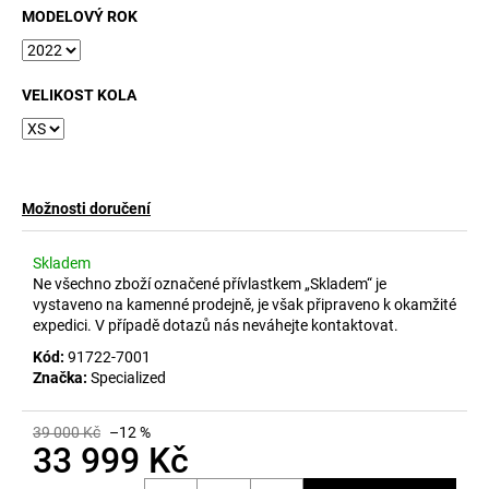
č
MODELOVÝ ROK
u
j
e
VELIKOST KOLA
m
e
Možnosti doručení
Skladem
Ne všechno zboží označené přívlastkem „Skladem“ je
vystaveno na kamenné prodejně, je však připraveno k okamžité
expedici. V případě dotazů nás neváhejte kontaktovat.
Kód:
91722-7001
Značka:
Specialized
39 000 Kč
–12 %
33 999 Kč
Měrná