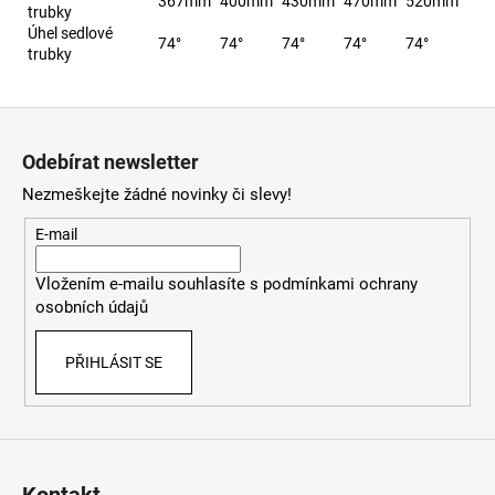
367mm
400mm
430mm
470mm
520mm
trubky
Úhel sedlové
74°
74°
74°
74°
74°
trubky
Z
á
Odebírat newsletter
p
Nezmeškejte žádné novinky či slevy!
a
t
E-mail
í
Vložením e-mailu souhlasíte s
podmínkami ochrany
osobních údajů
PŘIHLÁSIT SE