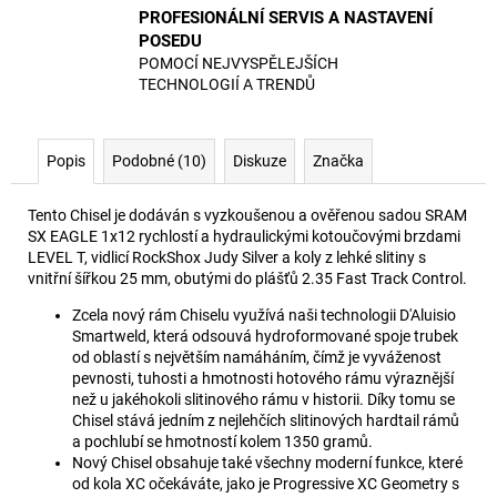
PROFESIONÁLNÍ SERVIS A NASTAVENÍ
POSEDU
POMOCÍ NEJVYSPĚLEJŠÍCH
TECHNOLOGIÍ A TRENDŮ
Popis
Podobné (10)
Diskuze
Značka
Tento Chisel je dodáván s vyzkoušenou a ověřenou sadou SRAM
SX EAGLE 1x12 rychlostí a hydraulickými kotoučovými brzdami
LEVEL T, vidlicí RockShox Judy Silver a koly z lehké slitiny s
vnitřní šířkou 25 mm, obutými do plášťů 2.35 Fast Track Control.
Zcela nový rám Chiselu využívá naši technologii D'Aluisio
Smartweld, která odsouvá hydroformované spoje trubek
od oblastí s největším namáháním, čímž je vyváženost
pevnosti, tuhosti a hmotnosti hotového rámu výraznější
než u jakéhokoli slitinového rámu v historii. Díky tomu se
Chisel stává jedním z nejlehčích slitinových hardtail rámů
a pochlubí se hmotností kolem 1350 gramů.
Nový Chisel obsahuje také všechny moderní funkce, které
od kola XC očekáváte, jako je Progressive XC Geometry s