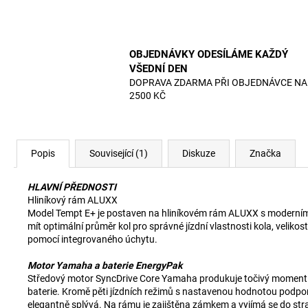
OBJEDNÁVKY ODESÍLÁME KAŽDÝ
VŠEDNÍ DEN
DOPRAVA ZDARMA PŘI OBJEDNÁVCE NA
2500 KČ
Popis
Související (1)
Diskuze
Značka
HLAVNÍ PŘEDNOSTI
Hliníkový rám ALUXX
Model Tempt E+ je postaven na hliníkovém rám ALUXX s moderním de
mít optimální průměr kol pro správné jízdní vlastnosti kola, veliko
pomocí integrovaného úchytu.
Motor Yamaha a baterie EnergyPak
Středový motor SyncDrive Core Yamaha produkuje točivý moment 50
baterie. Kromě pěti jízdních režimů s nastavenou hodnotou podpor
elegantně splývá. Na rámu je zajištěna zámkem a vyjímá se do str