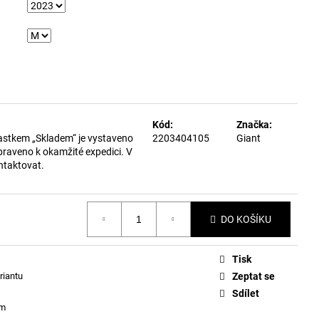
Kód:
Značka:
astkem „Skladem“ je vystaveno
2203404105
Giant
praveno k okamžité expedici. V
ntaktovat.
DO KOŠÍKU
Tisk
riantu
Zeptat se
Sdílet
ám