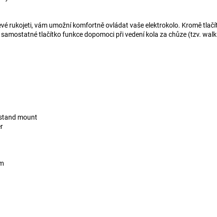
é rukojeti, vám umožní komfortně ovládat vaše elektrokolo. Kromě tlačítek
í samostatné tlačítko funkce dopomoci při vedení kola za chůze (tzv. walk 
kstand mount
r
um