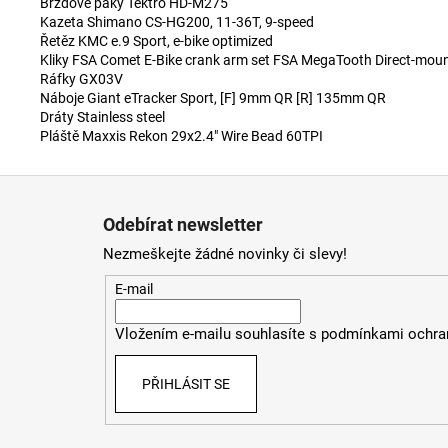
Brzdové páky Tektro HD-M275
Kazeta Shimano CS-HG200, 11-36T, 9-speed
Řetěz KMC e.9 Sport, e-bike optimized
Kliky FSA Comet E-Bike crank arm set FSA MegaTooth Direct-moun
Ráfky GX03V
Náboje Giant eTracker Sport, [F] 9mm QR [R] 135mm QR
Dráty Stainless steel
Pláště Maxxis Rekon 29x2.4" Wire Bead 60TPI
Z
á
Odebírat newsletter
p
Nezmeškejte žádné novinky či slevy!
a
t
E-mail
í
Vložením e-mailu souhlasíte s
podmínkami ochran
PŘIHLÁSIT SE