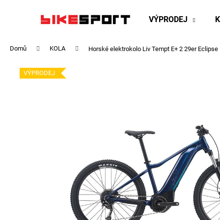
K
Přejít
na
o
VÝPRODEJ
obsah
Zpět
Zpět
š
do
do
í
Domů
KOLA
Horské elektrokolo Liv Tempt E+ 2 29er Eclips
obchodu
obchodu
k
VÝPRODEJ