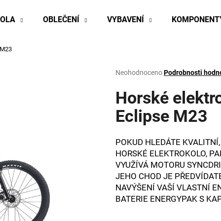
KOLA
OBLEČENÍ
VYBAVENÍ
KOMPONENT
e M23
Co potřebujete najít?
Průměrné
Neohodnoceno
Podrobnosti hodn
hodnocení
produktu
Horské elektr
HLEDAT
je
0,0
Eclipse M23
z
5
Doporučujeme
hvězdiček.
POKUD HLEDÁTE KVALITNÍ
HORSKÉ ELEKTROKOLO, PA
VYUŽÍVÁ MOTORU SYNCDRI
JEHO CHOD JE PŘEDVÍDATE
NAVÝŠENÍ VAŠÍ VLASTNÍ E
BATERIE ENERGYPAK S KA