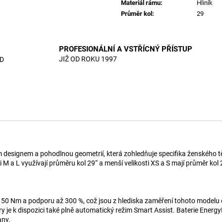
Materiál rámu
:
Hliník
Průměr kol
:
29
PROFESIONÁLNÍ A VSTŘÍCNÝ PŘÍSTUP
JIŽ OD ROKU 1997
D
signem a pohodlnou geometrií, která zohledňuje specifika ženského těla 
sti M a L využívají průměru kol 29“ a menší velikosti XS a S mají průměr 
 Nm a podporu až 300 %, což jsou z hlediska zaměření tohoto modelu opti
y je k dispozici také plně automatický režim Smart Assist. Baterie Energ
any.