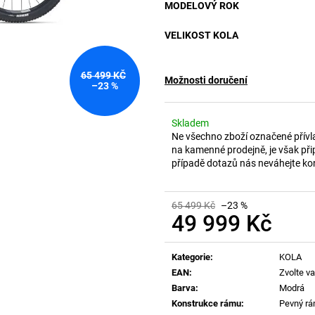
MODELOVÝ ROK
VELIKOST KOLA
65 499 KČ
Možnosti doručení
–23 %
Skladem
Ne všechno zboží označené přívl
na kamenné prodejně, je však při
případě dotazů nás neváhejte ko
65 499 Kč
–23 %
49 999 Kč
Měrná
cena:
Kategorie
:
KOLA
EAN
:
Zvolte va
Barva
:
Modrá
Konstrukce rámu
:
Pevný r