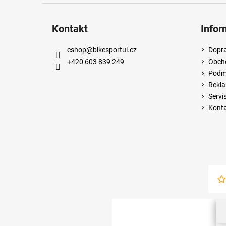
Kontakt
Infor
eshop
@
bikesportul.cz
Dopra
+420 603 839 249
Obch
Podmí
Rekla
Servi
Kont