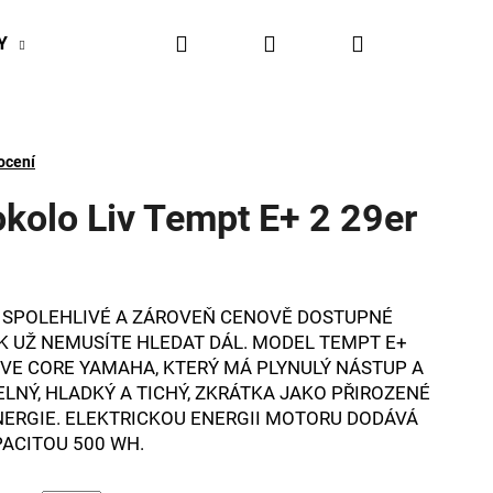
Hledat
Přihlášení
Nákupní
Y
BIKESPORT EVENTY
BIKESPORTUL VÝHODY
košík
ocení
okolo Liv Tempt E+ 2 29er
, SPOLEHLIVÉ A ZÁROVEŇ CENOVĚ DOSTUPNÉ
K UŽ NEMUSÍTE HLEDAT DÁL. MODEL TEMPT E+
VE CORE YAMAHA, KTERÝ MÁ PLYNULÝ NÁSTUP A
LNÝ, HLADKÝ A TICHÝ, ZKRÁTKA JAKO PŘIROZENÉ
NERGIE. ELEKTRICKOU ENERGII MOTORU DODÁVÁ
PACITOU 500 WH.