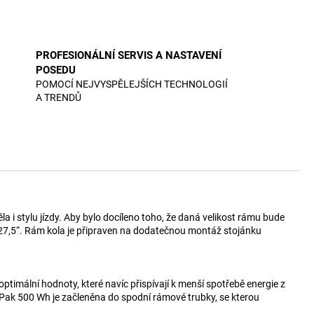
PROFESIONÁLNÍ SERVIS A NASTAVENÍ
POSEDU
POMOCÍ NEJVYSPĚLEJŠÍCH TECHNOLOGIÍ
A TRENDŮ
i stylu jízdy. Aby bylo docíleno toho, že daná velikost rámu bude
kol 27,5“. Rám kola je připraven na dodatečnou montáž stojánku
mální hodnoty, které navíc přispívají k menší spotřebě energie z
yPak 500 Wh je začleněna do spodní rámové trubky, se kterou