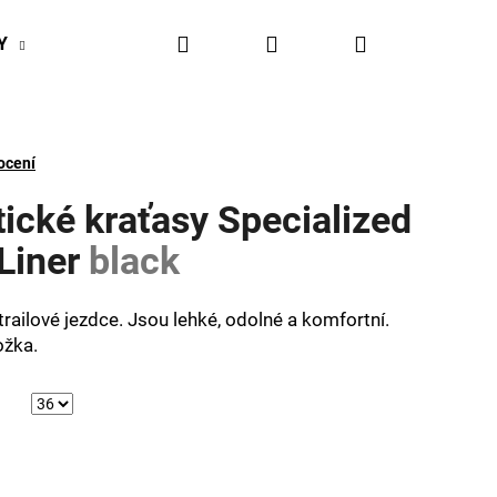
Hledat
Přihlášení
Nákupní
Y
BIKESPORT EVENTY
BIKESPORTUL VÝHODY
košík
ocení
tické kraťasy Specialized
/Liner
black
railové jezdce. Jsou lehké, odolné a komfortní.
ožka.