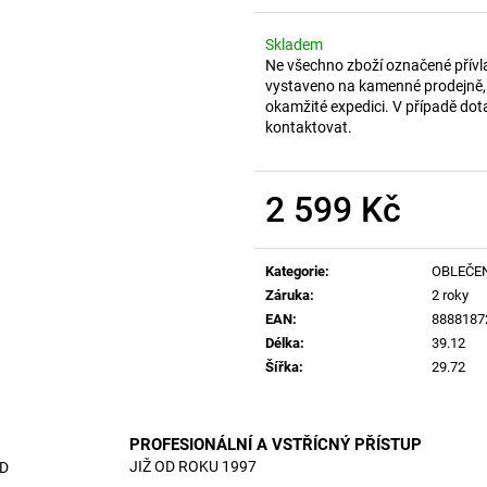
Skladem
Ne všechno zboží označené přívl
vystaveno na kamenné prodejně, 
okamžité expedici. V případě dot
kontaktovat.
2 599 Kč
Měrná
cena:
Kategorie
:
OBLEČE
Záruka
:
2 roky
EAN
:
8888187
Délka
:
39.12
Šířka
:
29.72
PROFESIONÁLNÍ A VSTŘÍCNÝ PŘÍSTUP
JIŽ OD ROKU 1997
D