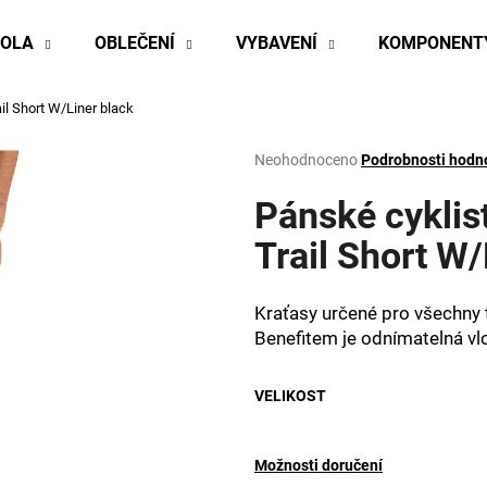
KOLA
OBLEČENÍ
VYBAVENÍ
KOMPONENT
ail Short W/Liner
black
Co potřebujete najít?
Průměrné
Neohodnoceno
Podrobnosti hodn
hodnocení
produktu
Pánské cyklis
HLEDAT
je
0,0
Trail Short W
z
5
Doporučujeme
hvězdiček.
Kraťasy určené pro všechny t
Benefitem je odnímatelná vl
VELIKOST
Možnosti doručení