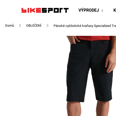
K
Přejít
na
o
VÝPRODEJ
obsah
Zpět
Zpět
š
do
do
í
Domů
OBLEČENÍ
Pánské cyklistické kraťasy Specialized Tr
obchodu
obchodu
k