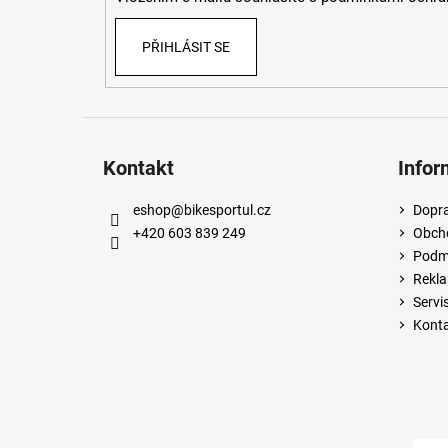
PŘIHLÁSIT SE
Kontakt
Infor
eshop
@
bikesportul.cz
Dopra
+420 603 839 249
Obch
Podmí
Rekla
Servi
Kont