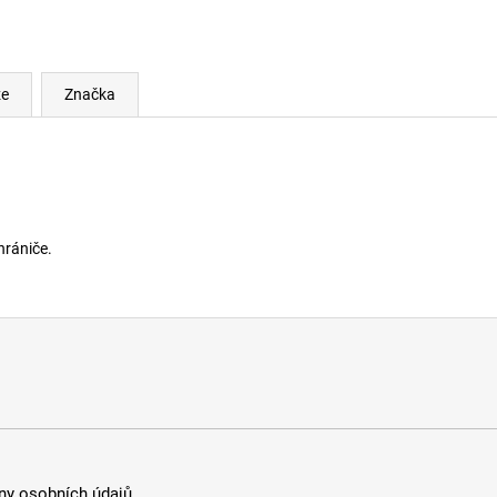
ze
Značka
hrániče.
y osobních údajů