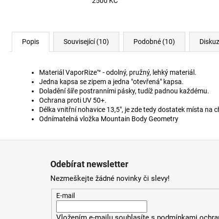
2500 KČ
Popis
Související (10)
Podobné (10)
Disku
Materiál VaporRize™ - odolný, pružný, lehký materiál.
Jedna kapsa se zipem a jedna "otevřená" kapsa.
Doladění šíře postranními pásky, tudíž padnou každému.
Ochrana proti UV 50+.
Délka vnitřní nohavice 13,5", je zde tedy dostatek místa na c
Odnímatelná vložka Mountain Body Geometry
Z
á
Odebírat newsletter
p
Nezmeškejte žádné novinky či slevy!
a
t
E-mail
í
Vložením e-mailu souhlasíte s
podmínkami ochran