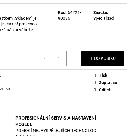
Kód:
64221-
Značka:
astkem „Skladem“ je
80036
Specialized
je však připraveno k
azů nás neváhejte
DO KOŠÍKU
Tisk
NÍ
Zeptat se
21764
Sdílet
PROFESIONÁLNÍ SERVIS A NASTAVENÍ
POSEDU
POMOCÍ NEJVYSPĚLEJŠÍCH TECHNOLOGIÍ