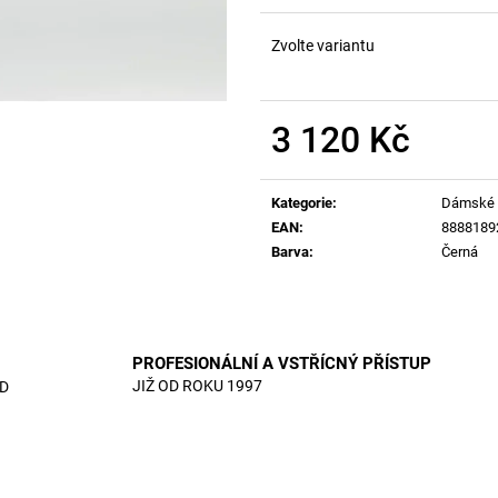
Zvolte variantu
3 120 Kč
Měrná
cena:
Kategorie
:
Dámské 
EAN
:
8888189
Barva
:
Černá
PROFESIONÁLNÍ A VSTŘÍCNÝ PŘÍSTUP
JIŽ OD ROKU 1997
D