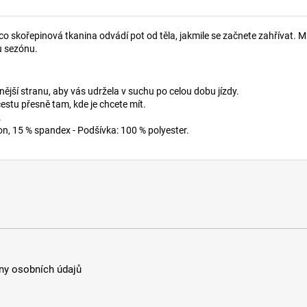
co skořepinová tkanina odvádí pot od těla, jakmile se začnete zahřívat. 
ou sezónu.
ější stranu, aby vás udržela v suchu po celou dobu jízdy.
tu přesně tam, kde je chcete mít.
.
lon, 15 % spandex - Podšívka: 100 % polyester.
y osobních údajů