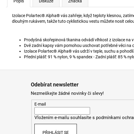
Popis
Diskuze
Značka
Izolace Polartec® Alpha® vás zahřeje, když teploty klesnou, zatím
dlouhým rukávem, takže tuto cyklistickou vestu můžete nosit cel
Prodyšná skořepinová tkanina odvádí vlhkost z izolace na vn
Dvě zadní kapsy vám pomohou uschovat potřebné věci na ces
Izolace Polartec® Alpha® vás udrží v teple, suchu a pohodlí
Přední plášť: 91 % nylon, 9 % spandex - Zadní plášť: 85 % ny
Z
á
Odebírat newsletter
p
Nezmeškejte žádné novinky či slevy!
a
t
E-mail
í
Vložením e-mailu souhlasíte s
podmínkami ochran
PŘIHLÁSIT SE