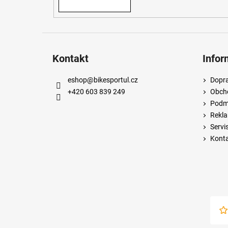
Kontakt
Infor
eshop
@
bikesportul.cz
Dopra
+420 603 839 249
Obch
Podmí
Rekla
Servi
Kont