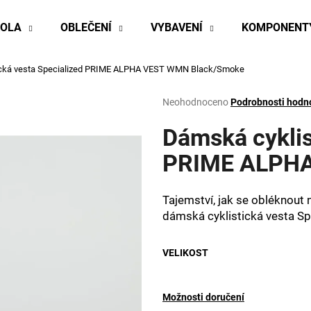
KOLA
OBLEČENÍ
VYBAVENÍ
KOMPONENT
ická vesta Specialized PRIME ALPHA VEST WMN
Black/Smoke
Co potřebujete najít?
Průměrné
Neohodnoceno
Podrobnosti hodn
hodnocení
produktu
Dámská cyklis
HLEDAT
je
0,0
PRIME ALPH
z
5
Doporučujeme
hvězdiček.
Tajemství, jak se obléknout
dámská cyklistická vesta Sp
VELIKOST
Možnosti doručení