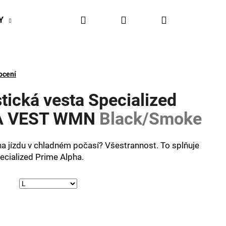
Hledat
Přihlášení
Nákupní
Y
BIKESPORT EVENTY
BIKESPORTUL VÝHODY
košík
ocení
tická vesta Specialized
A VEST WMN
Black/Smoke
 na jízdu v chladném počasí? Všestrannost. To splňuje
ecialized Prime Alpha.