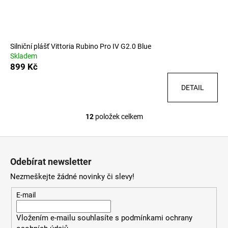
Silniční plášť Vittoria Rubino Pro IV G2.0 Blue
Skladem
899 Kč
DETAIL
12
položek celkem
O
v
Z
l
á
á
Odebírat newsletter
d
p
a
Nezmeškejte žádné novinky či slevy!
a
c
t
E-mail
í
í
p
Vložením e-mailu souhlasíte s
podmínkami ochrany
r