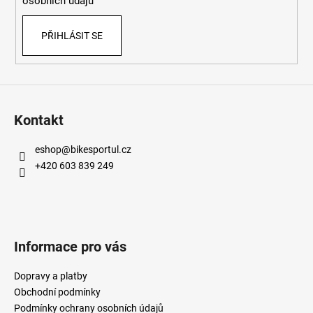
osobních údajů
v
k
PŘIHLÁSIT SE
y
v
ý
p
i
s
Kontakt
u
eshop
@
bikesportul.cz
+420 603 839 249
Informace pro vás
Dopravy a platby
Obchodní podmínky
Podmínky ochrany osobních údajů