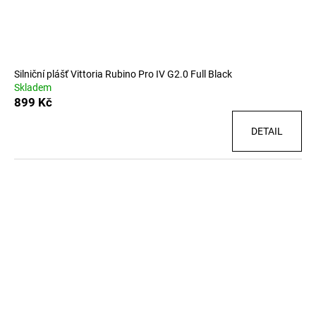
t
u
a
ů
k
j
t
í
ů
t
Silniční plášť Vittoria Rubino Pro IV G2.0 Full Black
?
Skladem
899 Kč
DETAIL
HLEDAT
D
o
p
o
r
u