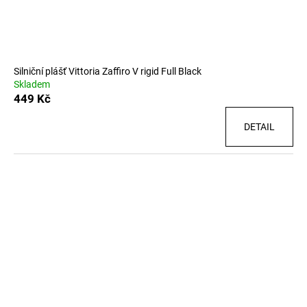
č
u
j
e
m
Silniční plášť Vittoria Zaffiro V rigid Full Black
e
Skladem
449 Kč
DETAIL