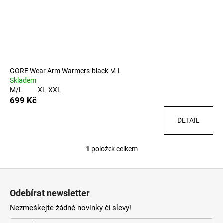
u
o
a
k
d
j
t
u
í
ů
k
t
t
?
ů
GORE Wear Arm Warmers-black-M-L
Skladem
M/L
XL-XXL
699 Kč
HLEDAT
DETAIL
1
položek celkem
O
D
v
o
Z
l
p
á
á
o
Odebírat newsletter
d
p
r
a
Nezmeškejte žádné novinky či slevy!
a
u
c