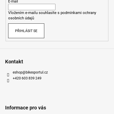
č
t
E-mail
í
u
í
p
j
Vložením e-mailu souhlasíte s
podmínkami ochrany
r
e
osobních údajů
v
m
k
e
PŘIHLÁSIT SE
y
v
ý
p
i
s
Kontakt
u
eshop
@
bikesportul.cz
+420 603 839 249
Informace pro vás