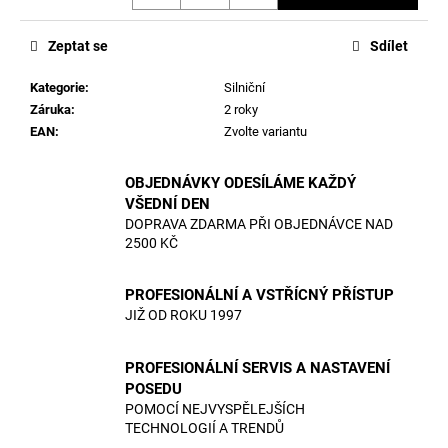
č
Měrná
u
cena:
j
Zeptat se
Sdílet
e
m
Kategorie
:
Silniční
e
Záruka
:
2 roky
EAN
:
Zvolte variantu
OBJEDNÁVKY ODESÍLÁME KAŽDÝ
VŠEDNÍ DEN
DOPRAVA ZDARMA PŘI OBJEDNÁVCE NAD
2500 KČ
PROFESIONÁLNÍ A VSTŘÍCNÝ PŘÍSTUP
JIŽ OD ROKU 1997
PROFESIONÁLNÍ SERVIS A NASTAVENÍ
POSEDU
POMOCÍ NEJVYSPĚLEJŠÍCH
TECHNOLOGIÍ A TRENDŮ