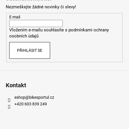
p
Nezmeškejte žádné novinky či slevy!
a
t
E-mail
í
Vložením e-mailu souhlasíte s
podmínkami ochrany
osobních údajů
PŘIHLÁSIT SE
Kontakt
eshop
@
bikesportul.cz
+420 603 839 249