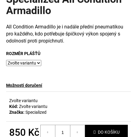
je
a
0,0
Armadillo
z
j
5
í
hvězdiček.
All Condition Armadillo je i nadále přední pneumatikou
t
pro každého, kdo potřebuje špičkový výkon spojený s
?
odolností proti propíchnutí.
ROZMĚR PLÁŠŤŮ
HLEDAT
Možnosti doručení
D
Zvolte variantu
o
Kód:
Zvolte variantu
p
Značka:
Specialized
o
r
850 Kč
u
DO KOŠÍKU