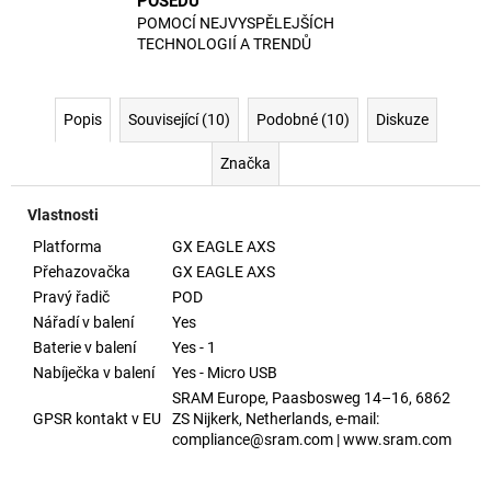
POSEDU
POMOCÍ NEJVYSPĚLEJŠÍCH
TECHNOLOGIÍ A TRENDŮ
Popis
Související (10)
Podobné (10)
Diskuze
Značka
Vlastnosti
Platforma
GX EAGLE AXS
Přehazovačka
GX EAGLE AXS
Pravý řadič
POD
Nářadí v balení
Yes
Baterie v balení
Yes - 1
Nabíječka v balení
Yes - Micro USB
SRAM Europe, Paasbosweg 14–16, 6862
GPSR kontakt v EU
ZS Nijkerk, Netherlands, e-mail:
compliance@sram.com | www.sram.com