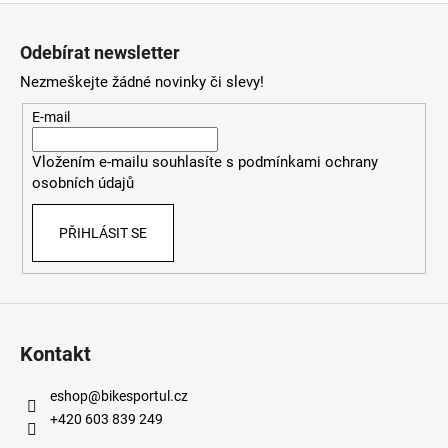
Z
á
Odebírat newsletter
p
Nezmeškejte žádné novinky či slevy!
a
t
E-mail
í
Vložením e-mailu souhlasíte s
podmínkami ochrany
osobních údajů
PŘIHLÁSIT SE
Kontakt
eshop
@
bikesportul.cz
+420 603 839 249