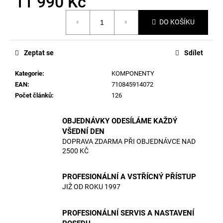
11 990 Kč
č
u
Měrná
j
DO KOŠÍKU
cena:
e
m
Zeptat se
Sdílet
e
Kategorie
:
KOMPONENTY
EAN
:
710845914072
Počet článků
:
126
OBJEDNÁVKY ODESÍLÁME KAŽDÝ
VŠEDNÍ DEN
DOPRAVA ZDARMA PŘI OBJEDNÁVCE NAD
2500 KČ
PROFESIONÁLNÍ A VSTŘÍCNÝ PŘÍSTUP
JIŽ OD ROKU 1997
PROFESIONÁLNÍ SERVIS A NASTAVENÍ