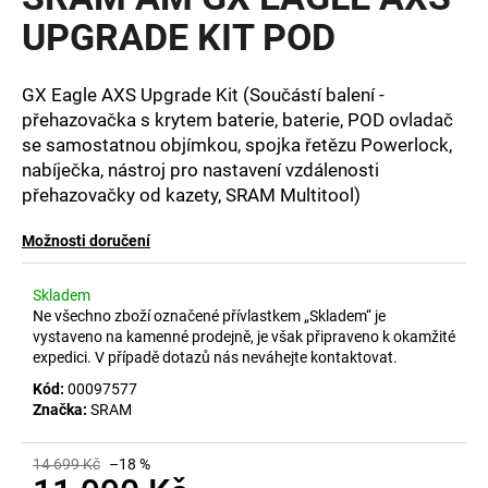
je
a
0,0
UPGRADE KIT POD
z
j
5
í
hvězdiček.
GX Eagle AXS Upgrade Kit (Součástí balení -
t
přehazovačka s krytem baterie, baterie, POD ovladač
?
se samostatnou objímkou, spojka řetězu Powerlock,
nabíječka, nástroj pro nastavení vzdálenosti
přehazovačky od kazety, SRAM Multitool)
Možnosti doručení
HLEDAT
Skladem
Ne všechno zboží označené přívlastkem „Skladem“ je
vystaveno na kamenné prodejně, je však připraveno k okamžité
D
expedici. V případě dotazů nás neváhejte kontaktovat.
o
Kód:
00097577
p
Značka:
SRAM
o
r
u
14 699 Kč
–18 %