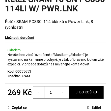
je
a
0,0
114LI W/ PWR.LNK
z
j
5
í
hvězdiček.
Řetěz SRAM PC830, 114 článků s Power Link, 8
t
rychlostní
?
Možnosti doručení
Skladem
Ne všechno zboží označené přívlastkem „Skladem“ je
HLEDAT
vystaveno na kamenné prodejně, je však připraveno k okamžité
expedici. V případě dotazů nás neváhejte kontaktovat.
Kód:
00055653
Značka:
SRAM
D
o
p
269 Kč
DO KOŠÍKU
o
Měrná
r
cena:
u
Zeptat se
Sdílet