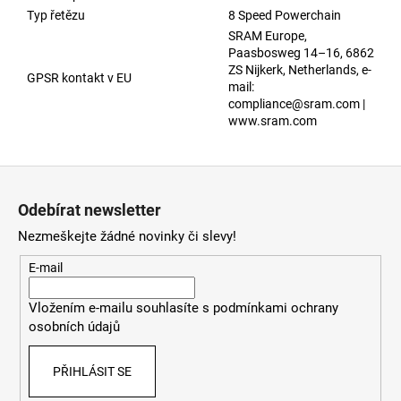
Typ řetězu
8 Speed Powerchain
SRAM Europe,
Paasbosweg 14–16, 6862
ZS Nijkerk, Netherlands, e-
GPSR kontakt v EU
mail:
compliance@sram.com |
www.sram.com
Z
á
Odebírat newsletter
p
Nezmeškejte žádné novinky či slevy!
a
t
E-mail
í
Vložením e-mailu souhlasíte s
podmínkami ochrany
osobních údajů
PŘIHLÁSIT SE