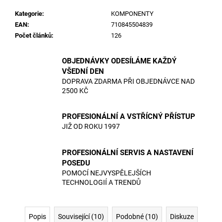
č
u
Kategorie
:
KOMPONENTY
j
EAN
:
710845504839
e
Počet článků
:
126
m
e
OBJEDNÁVKY ODESÍLÁME KAŽDÝ
VŠEDNÍ DEN
DOPRAVA ZDARMA PŘI OBJEDNÁVCE NAD
2500 KČ
PROFESIONÁLNÍ A VSTŘÍCNÝ PŘÍSTUP
JIŽ OD ROKU 1997
PROFESIONÁLNÍ SERVIS A NASTAVENÍ
POSEDU
POMOCÍ NEJVYSPĚLEJŠÍCH
TECHNOLOGIÍ A TRENDŮ
Popis
Související (10)
Podobné (10)
Diskuze