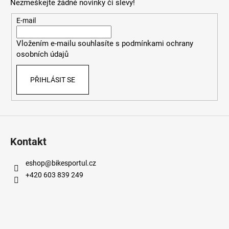
Nezmeškejte žádné novinky či slevy!
a
t
E-mail
í
Vložením e-mailu souhlasíte s
podmínkami ochrany
osobních údajů
PŘIHLÁSIT SE
Kontakt
eshop
@
bikesportul.cz
+420 603 839 249