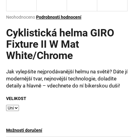
a
j
Průměrné
Neohodnoceno
Podrobnosti hodnocení
í
hodnocení
produktu
Cyklistická helma GIRO
t
je
?
0,0
Fixture II W Mat
z
White/Chrome
5
hvězdiček.
Jak vylepšíte nejprodávanější helmu na světě? Dáte jí
HLEDAT
modernější tvar, nejnovější technologie, doladíte
detaily a hlavně – vdechnete do ní bikerskou duši!
D
VELIKOST
o
p
o
r
u
Možnosti doručení