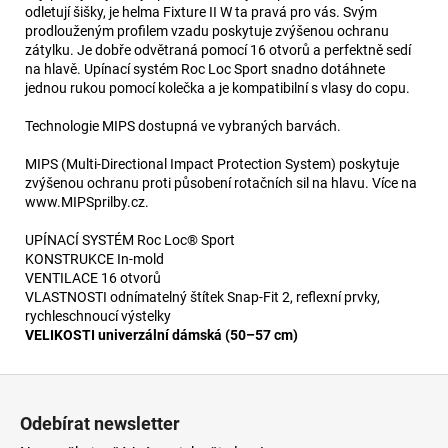
odletují šišky, je helma Fixture II W ta pravá pro vás. Svým
prodlouženým profilem vzadu poskytuje zvýšenou ochranu
zátylku. Je dobře odvětraná pomocí 16 otvorů a perfektně sedí
na hlavě. Upínací systém Roc Loc Sport snadno dotáhnete
jednou rukou pomocí kolečka a je kompatibilní s vlasy do copu.
Technologie MIPS dostupná ve vybraných barvách.
MIPS (Multi-Directional Impact Protection System) poskytuje
zvýšenou ochranu proti působení rotačních sil na hlavu. Více na
www.MIPSprilby.cz.
UPÍNACÍ SYSTÉM Roc Loc® Sport
KONSTRUKCE In-mold
VENTILACE 16 otvorů
VLASTNOSTI odnímatelný štítek Snap-Fit 2, reflexní prvky,
rychleschnoucí výstelky
VELIKOSTI univerzální dámská (50–57 cm)
Z
á
Odebírat newsletter
p