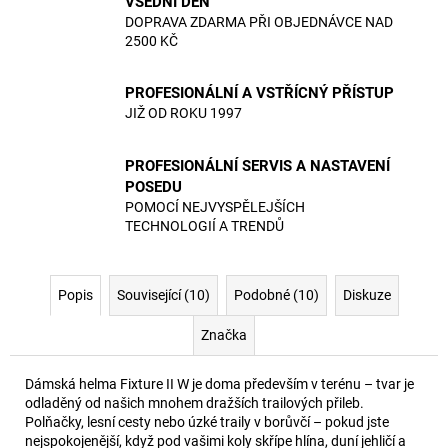
VŠEDNÍ DEN
DOPRAVA ZDARMA PŘI OBJEDNÁVCE NAD
2500 KČ
PROFESIONÁLNÍ A VSTŘÍCNÝ PŘÍSTUP
JIŽ OD ROKU 1997
PROFESIONÁLNÍ SERVIS A NASTAVENÍ
POSEDU
POMOCÍ NEJVYSPĚLEJŠÍCH
TECHNOLOGIÍ A TRENDŮ
Popis
Související (10)
Podobné (10)
Diskuze
Značka
Dámská helma Fixture II W je doma především v terénu – tvar je
odladěný od našich mnohem dražších trailových přileb.
Polňačky, lesní cesty nebo úzké traily v borůvčí – pokud jste
nejspokojenější, když pod vašimi koly skřípe hlína, duní jehličí a