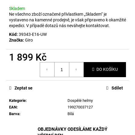
č
u
Skladem
j
Ne všechno zboží označené přívlastkem „Skladem“ je
e
vystaveno na kamenné prodejně, je však připraveno k okamžité
expedici. V případě dotazů nás neváhejte kontaktovat.
m
e
Kód:
39343-E16-UW
Značka:
Giro
1 899 Kč
Měrná
DO KOŠÍKU
cena:
Zeptat se
Sdílet
Kategorie
:
Dospělé helmy
EAN
:
199270037127
Barva
:
Bílá
OBJEDNÁVKY ODESÍLÁME KAŽDÝ