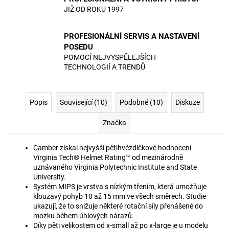
JIŽ OD ROKU 1997
PROFESIONÁLNÍ SERVIS A NASTAVENÍ
POSEDU
POMOCÍ NEJVYSPĚLEJŠÍCH
TECHNOLOGIÍ A TRENDŮ
Popis
Související (10)
Podobné (10)
Diskuze
Značka
Camber získal nejvyšší pětihvězdičkové hodnocení
Virginia Tech® Helmet Rating™ od mezinárodně
uznávaného Virginia Polytechnic Institute and State
University.
Systém MIPS je vrstva s nízkým třením, která umožňuje
klouzavý pohyb 10 až 15 mm ve všech směrech. Studie
ukazují, že to snižuje některé rotační síly přenášené do
mozku během úhlových nárazů.
Díky pěti velikostem od x-small až po x-large je u modelu