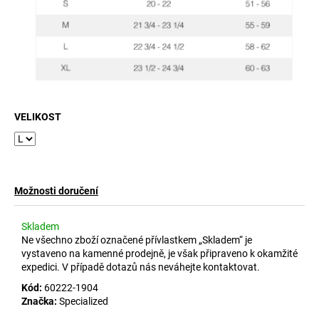
č
u
j
e
m
e
VELIKOST
Možnosti doručení
Skladem
Ne všechno zboží označené přívlastkem „Skladem“ je
vystaveno na kamenné prodejně, je však připraveno k okamžité
expedici. V případě dotazů nás neváhejte kontaktovat.
Kód:
60222-1904
Značka:
Specialized