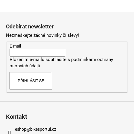
Z
á
Odebírat newsletter
p
Nezmeškejte žádné novinky či slevy!
a
t
E-mail
í
Vložením e-mailu souhlasíte s
podmínkami ochrany
osobních údajů
PŘIHLÁSIT SE
Kontakt
eshop
@
bikesportul.cz