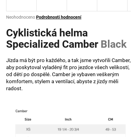
a
j
Průměrné
Neohodnoceno
Podrobnosti hodnocení
í
hodnocení
produktu
Cyklistická helma
t
je
?
0,0
Specialized Camber
Black
z
5
hvězdiček.
Jízda má být pro každého, a tak jsme vytvořili Camber,
aby poskytoval vyladěný fit pro jezdce všech velikostí,
HLEDAT
od dětí po dospělé. Camber je vybaven veškerým
komfortem, stylem a ventilací, abyste z jízdy měli
radost.
D
o
p
o
r
u