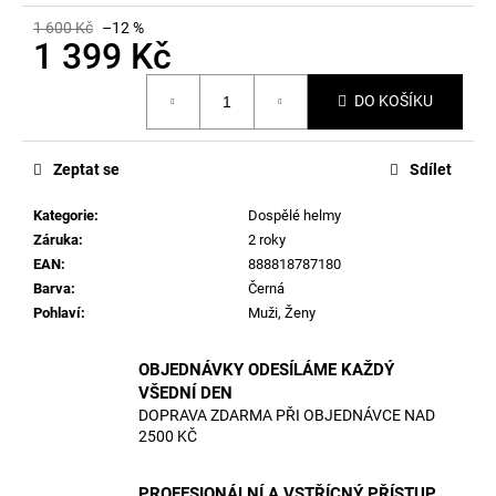
1 600 Kč
–12 %
1 399 Kč
Měrná
DO KOŠÍKU
cena:
Zeptat se
Sdílet
Kategorie
:
Dospělé helmy
Záruka
:
2 roky
EAN
:
888818787180
Barva
:
Černá
Pohlaví
:
Muži, Ženy
OBJEDNÁVKY ODESÍLÁME KAŽDÝ
VŠEDNÍ DEN
DOPRAVA ZDARMA PŘI OBJEDNÁVCE NAD
2500 KČ
PROFESIONÁLNÍ A VSTŘÍCNÝ PŘÍSTUP