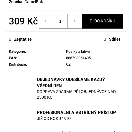
č
Značka:
CamelBak
u
j
309 Kč
e
DO KOŠÍKU
m
Měrná
e
cena:
Zeptat se
Sdílet
Kategorie
:
Košíky a láhve
EAN
:
886798061405
Distribuce
:
CZ
OBJEDNÁVKY ODESÍLÁME KAŽDÝ
VŠEDNÍ DEN
DOPRAVA ZDARMA PŘI OBJEDNÁVCE NAD
2500 KČ
PROFESIONÁLNÍ A VSTŘÍCNÝ PŘÍSTUP
JIŽ OD ROKU 1997