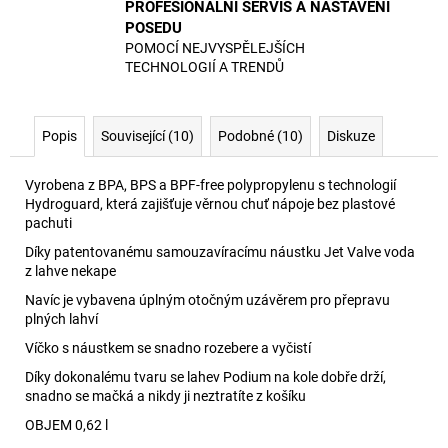
PROFESIONÁLNÍ SERVIS A NASTAVENÍ
POSEDU
POMOCÍ NEJVYSPĚLEJŠÍCH
TECHNOLOGIÍ A TRENDŮ
Popis
Související (10)
Podobné (10)
Diskuze
Vyrobena z BPA, BPS a BPF-free polypropylenu s technologií
Hydroguard, která zajišťuje věrnou chuť nápoje bez plastové
pachuti
Díky patentovanému samouzavíracímu náustku Jet Valve voda
z lahve nekape
Navíc je vybavena úplným otočným uzávěrem pro přepravu
plných lahví
Víčko s náustkem se snadno rozebere a vyčistí
Díky dokonalému tvaru se lahev Podium na kole dobře drží,
snadno se mačká a nikdy ji neztratíte z košíku
OBJEM 0,62 l