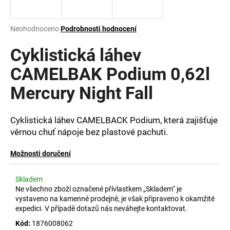
a
j
Průměrné
Neohodnoceno
Podrobnosti hodnocení
í
hodnocení
produktu
Cyklistická láhev
t
je
?
0,0
CAMELBAK Podium 0,62l
z
Mercury Night Fall
5
hvězdiček.
Cyklistická láhev CAMELBACK Podium, která zajišťuje
HLEDAT
věrnou chuť nápoje bez plastové pachuti.
Možnosti doručení
D
o
Skladem
p
Ne všechno zboží označené přívlastkem „Skladem“ je
o
vystaveno na kamenné prodejně, je však připraveno k okamžité
r
expedici. V případě dotazů nás neváhejte kontaktovat.
u
Kód:
1876008062