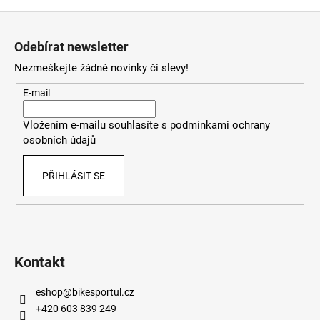
Z
á
Odebírat newsletter
p
Nezmeškejte žádné novinky či slevy!
a
t
E-mail
í
Vložením e-mailu souhlasíte s
podmínkami ochrany
osobních údajů
PŘIHLÁSIT SE
Kontakt
eshop
@
bikesportul.cz
+420 603 839 249