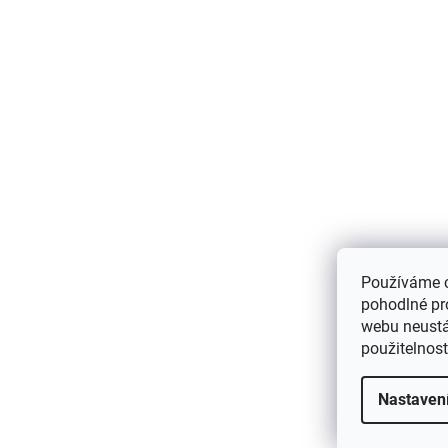
Používáme 
pohodlné pr
webu neustál
použitelnos
Nastaven