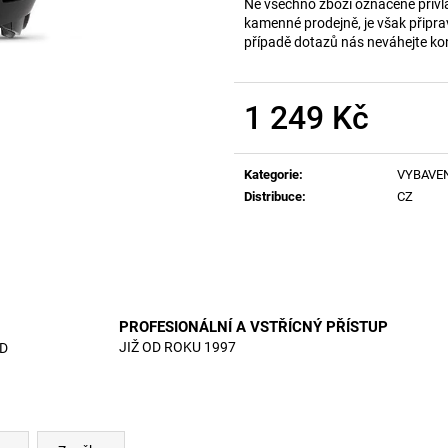
Ne všechno zboží označené přívl
kamenné prodejně, je však připra
případě dotazů nás neváhejte ko
1 249 Kč
Měrná
cena:
Kategorie
:
VYBAVE
Distribuce
:
CZ
PROFESIONÁLNÍ A VSTŘÍCNÝ PŘÍSTUP
JIŽ OD ROKU 1997
D