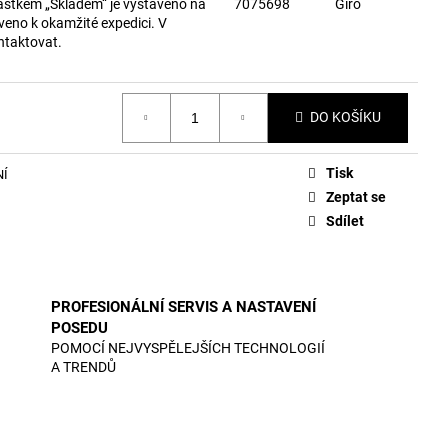
astkem „Skladem“ je vystaveno na
7075698
Giro
veno k okamžité expedici. V
ntaktovat.
DO KOŠÍKU
Tisk
NÍ
Zeptat se
Sdílet
PROFESIONÁLNÍ SERVIS A NASTAVENÍ
POSEDU
POMOCÍ NEJVYSPĚLEJŠÍCH TECHNOLOGIÍ
A TRENDŮ