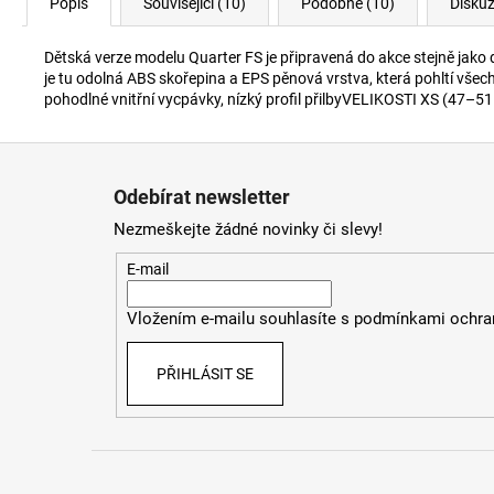
Popis
Související (10)
Podobné (10)
Disku
Dětská verze modelu Quarter FS je připravená do akce stejně jako 
je tu odolná ABS skořepina a EPS pěnová vrstva, která pohltí
pohodlné vnitřní vycpávky, nízký profil přilbyVELIKOSTI XS (47–5
Z
á
Odebírat newsletter
p
Nezmeškejte žádné novinky či slevy!
a
t
E-mail
í
Vložením e-mailu souhlasíte s
podmínkami ochran
PŘIHLÁSIT SE