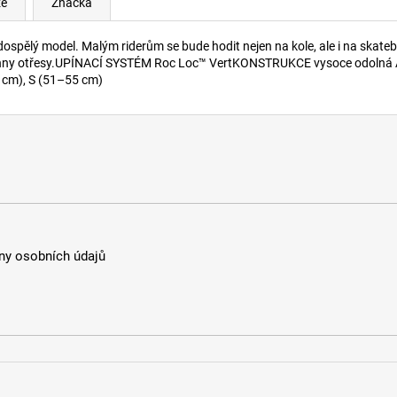
ze
Značka
dospělý model. Malým riderům se bude hodit nejen na kole, ale i na skate
 všechny otřesy.UPÍNACÍ SYSTÉM Roc Loc™ VertKONSTRUKCE vysoce odol
1 cm), S (51–55 cm)
y osobních údajů