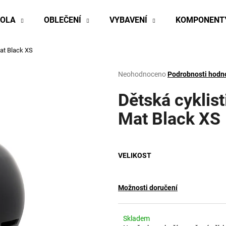
KOLA
OBLEČENÍ
VYBAVENÍ
KOMPONENT
at Black XS
Co potřebujete najít?
Průměrné
Neohodnoceno
Podrobnosti hodn
hodnocení
produktu
Dětská cyklis
HLEDAT
je
0,0
Mat Black XS
z
5
Doporučujeme
hvězdiček.
VELIKOST
Možnosti doručení
Skladem