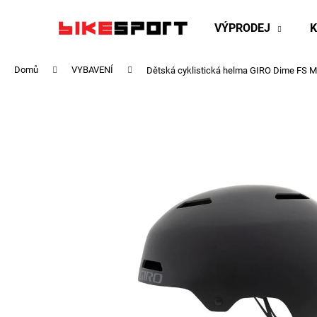
K
Přejít
na
o
VÝPRODEJ
obsah
Zpět
Zpět
š
do
do
í
Domů
VYBAVENÍ
Dětská cyklistická helma GIRO Dime FS M
obchodu
obchodu
k