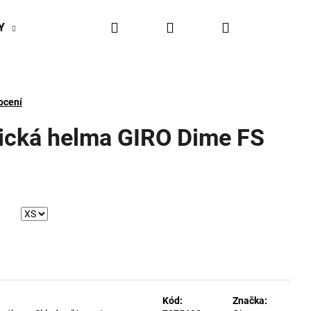
Hledat
Přihlášení
Nákupní
Y
BIKESPORT EVENTY
BIKESPORTUL VÝHODY
košík
ocení
tická helma GIRO Dime FS
Kód:
Značka: