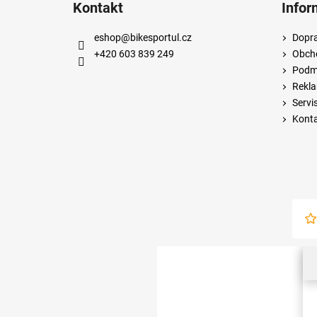
Kontakt
Infor
eshop
@
bikesportul.cz
Dopra
+420 603 839 249
Obch
Podmí
Rekla
Servi
Kont