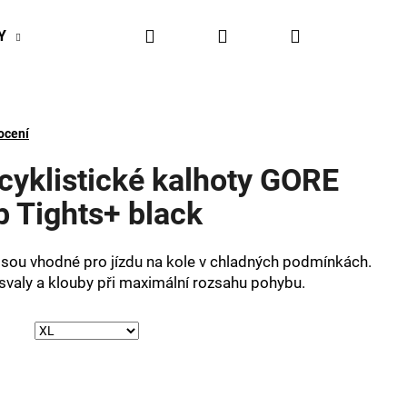
Hledat
Přihlášení
Nákupní
Y
BIKESPORT EVENTY
BIKESPORTUL VÝHODY
košík
ocení
cyklistické kalhoty GORE
 Tights+ black
sou vhodné pro jízdu na kole v chladných podmínkách.
 svaly a klouby při maximální rozsahu pohybu.