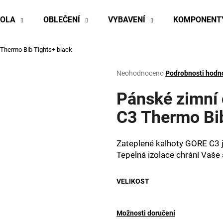
KOLA
OBLEČENÍ
VYBAVENÍ
KOMPONENT
 Thermo Bib Tights+ black
Co potřebujete najít?
Průměrné
Neohodnoceno
Podrobnosti hodn
hodnocení
produktu
Pánské zimní 
HLEDAT
je
0,0
C3 Thermo Bib
z
5
Doporučujeme
hvězdiček.
Zateplené kalhoty GORE C3 j
Tepelná izolace chrání Vaše
VELIKOST
Možnosti doručení