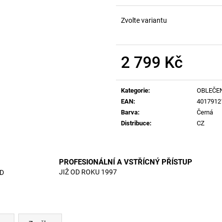
Zvolte variantu
2 799 Kč
Měrná
cena:
Kategorie
:
OBLEČE
EAN
:
4017912
Barva
:
Černá
Distribuce
:
CZ
PROFESIONÁLNÍ A VSTŘÍCNÝ PŘÍSTUP
JIŽ OD ROKU 1997
D