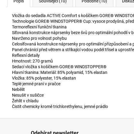
Popis
Související (10)
Podobné (10)
Disku
Vložka do sedadla ACTIVE Comfort s košíčkem GORE® WINDST
Technologie GORE® WINDSTOPPER® Cup: vysoce prodyšná, předtva
Termoreflexní funkční tkanina
Síťovaná konstrukce náprsenky beze švů pro optimální pohodlí v blí
Navrženo pro volnost pohybu
Celosíťovaná konstrukce náprsenky pro optimální přizpůsobení a
Panel chránící před větrem a stříkající vodou podél třísel a uprostř
Reflexní detaily
Hmotnost: 270 gramů
Sedací vložka s košíčkem GORE® WINDSTOPPER®
Hlavní tkanina: Materiál: 85% polyamid, 15% elastan
Vložka: 85% polyester, 15% elastan
Teplé jemné praní v pračce
Nebělit
Nesušit v sušičce
Žehlit v chladu
Čistit chemicky kromě trichlorethylenu, jemné prádlo
Z
á
Odebírat newsletter