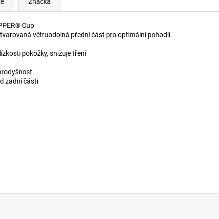
ze
Značka
OPPER® Cup
rovaná větruodolná přední část pro optimální pohodlí.
zkosti pokožky, snižuje tření
 prodyšnost
ed zadní části