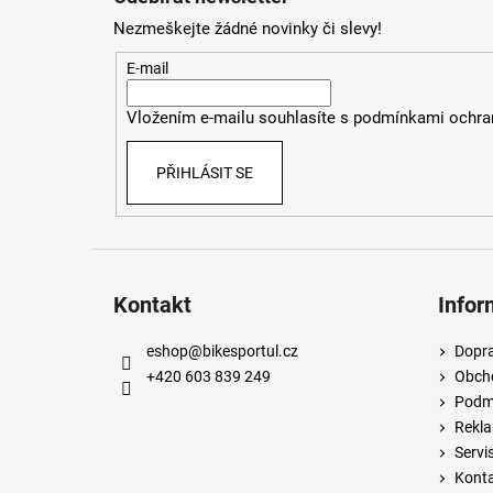
p
Nezmeškejte žádné novinky či slevy!
a
t
E-mail
í
Vložením e-mailu souhlasíte s
podmínkami ochran
PŘIHLÁSIT SE
Kontakt
Infor
eshop
@
bikesportul.cz
Dopra
+420 603 839 249
Obch
Podmí
Rekla
Servi
Kont