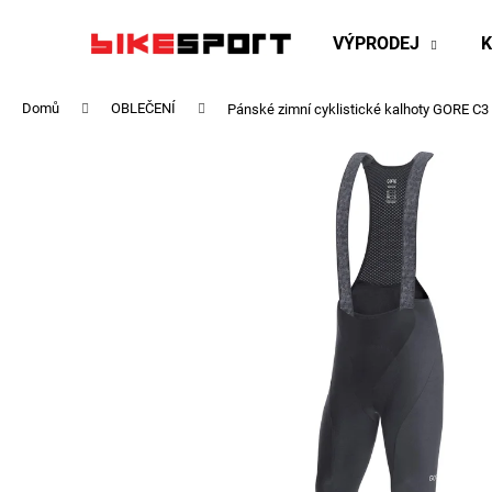
K
Přejít
na
o
VÝPRODEJ
obsah
Zpět
Zpět
š
do
do
í
Domů
OBLEČENÍ
Pánské zimní cyklistické kalhoty GORE C3
obchodu
obchodu
k