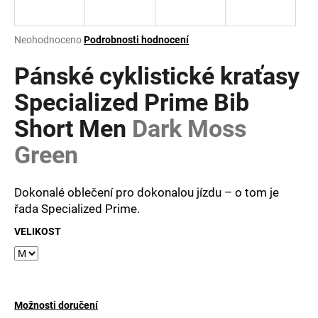
a
j
Průměrné
Neohodnoceno
Podrobnosti hodnocení
í
hodnocení
produktu
Pánské cyklistické kraťasy
t
je
?
0,0
Specialized Prime Bib
z
Short Men
Dark Moss
5
hvězdiček.
Green
HLEDAT
Dokonalé oblečení pro dokonalou jízdu – o tom je
řada Specialized Prime.
D
VELIKOST
o
p
o
r
u
Možnosti doručení