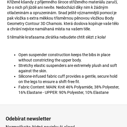
Křížené kšandy z příjemného široce střiženého materiálu zaručí,
že o nich při jízdě ani nevíte. Nedochází díky nim k žádným
otlačeninám a opruzeninám. Snad ještě významnější pomocí je
pak vložka s extra měkkou třísměrnou pěnovou vložkou Body
Geometry Contour 3D Chamois. která doslova kopíruje vaše tělo
a chrání nejvíce namáhaná místa na vašem těle.
S těmahle kraťasama zkrátka nebudete chtít slézt z kola!
Open suspender construction keeps the bibs in place
without constricting the upper body.
Stretchy elastic suspenders are extremely plush and soft
against the skin.
Silicone-infused fabric cuff provides a gentle, secure hold
on the legs to ensure a shift-free fit.
Fabric Content: MAIN: Knit 46% Polyamide, 38% Polyester,
16% Elastane - UPPER: 90% Polyester, 10% Elastane
Z
á
Odebírat newsletter
p
Nezmeškejte žádné novinky či slevy!