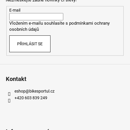
a
t
E-mail
í
Vložením e-mailu souhlasíte s
podmínkami ochrany
osobních údajů
PŘIHLÁSIT SE
Kontakt
eshop
@
bikesportul.cz
+420 603 839 249