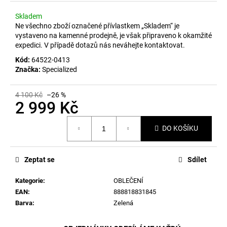
č
u
Skladem
j
Ne všechno zboží označené přívlastkem „Skladem“ je
e
vystaveno na kamenné prodejně, je však připraveno k okamžité
m
expedici. V případě dotazů nás neváhejte kontaktovat.
e
Kód:
64522-0413
Značka:
Specialized
4 100 Kč
–26 %
2 999 Kč
Měrná
DO KOŠÍKU
cena:
Zeptat se
Sdílet
Kategorie
:
OBLEČENÍ
EAN
:
888818831845
Barva
:
Zelená