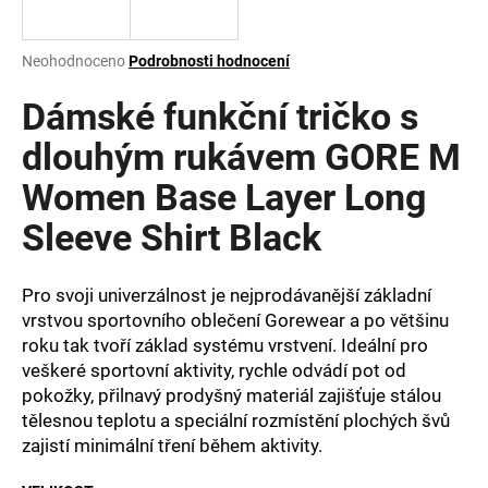
a
j
Průměrné
Neohodnoceno
Podrobnosti hodnocení
í
hodnocení
produktu
Dámské funkční tričko s
t
je
?
0,0
dlouhým rukávem GORE M
z
Women Base Layer Long
5
hvězdiček.
Sleeve Shirt Black
HLEDAT
Pro svoji univerzálnost je nejprodávanější základní
vrstvou sportovního oblečení Gorewear a po většinu
roku tak tvoří základ systému vrstvení. Ideální pro
D
o
veškeré sportovní aktivity, rychle odvádí pot od
p
pokožky, přilnavý prodyšný materiál zajišťuje stálou
o
tělesnou teplotu a speciální rozmístění plochých švů
r
zajistí minimální tření během aktivity.
u