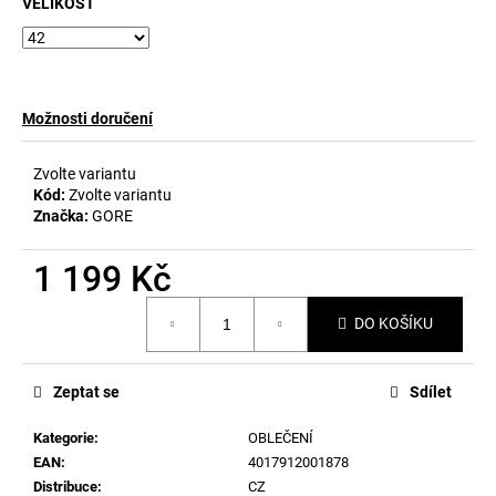
č
VELIKOST
u
j
e
m
Možnosti doručení
e
Zvolte variantu
Kód:
Zvolte variantu
Značka:
GORE
1 199 Kč
Měrná
DO KOŠÍKU
cena:
Zeptat se
Sdílet
Kategorie
:
OBLEČENÍ
EAN
:
4017912001878
Distribuce
:
CZ