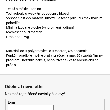
Tenká a měkká tkanina
Technologie s vysokým odvodem vlhkosti
Vysoce elastický materiál umožňuje těsné přilnutí s maximálním
pohodlím
Minimalizované ploché švy pro menší odírání
Rychleschnoucí materiál
Hmotnost: 79g
Materiál: 88 % polypropylen, 8 % elastan, 4 % polyamid.
Funkční prádlo je možné prát v pračce na max 30 stupňů (jemný
program), nežehlit, nebělit, nepoužívat aviváže ani sušičku na
prádlo.
Z
á
Odebírat newsletter
p
Nezmeškejte žádné novinky či slevy!
a
t
E-mail
í