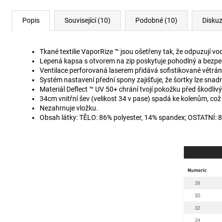
Popis
Související (10)
Podobné (10)
Disku
Tkané textilie VaporRize ™ jsou ošetřeny tak, že odpuzují vod
Lepená kapsa s otvorem na zip poskytuje pohodlný a bezpečn
Ventilace perforovaná laserem přidává sofistikované větrání
Systém nastavení přední spony zajišťuje, že šortky lze snadn
Materiál Deflect ™ UV 50+ chrání tvojí pokožku před škodlivý
34cm vnitřní šev (velikost 34 v pase) spadá ke kolenům, co
Nezahrnuje vložku.
Obsah látky: TĚLO: 86% polyester, 14% spandex; OSTATNÍ: