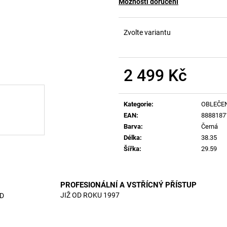
Možnosti doručení
Zvolte variantu
2 499 Kč
Měrná
cena:
Kategorie
:
OBLEČE
EAN
:
8888187
Barva
:
Černá
Délka
:
38.35
Šířka
:
29.59
PROFESIONÁLNÍ A VSTŘÍCNÝ PŘÍSTUP
JIŽ OD ROKU 1997
D