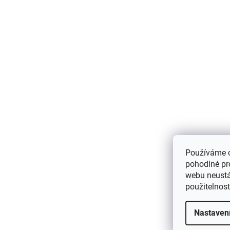
Používáme 
pohodlné pr
webu neustál
použitelnos
Nastaven