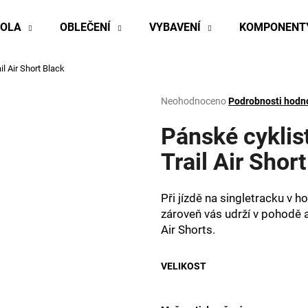
KOLA
OBLEČENÍ
VYBAVENÍ
KOMPONENT
il Air Short
Black
Co potřebujete najít?
Průměrné
Neohodnoceno
Podrobnosti hodn
hodnocení
produktu
Pánské cyklis
HLEDAT
je
0,0
Trail Air Shor
z
5
Doporučujeme
hvězdiček.
Při jízdě na singletracku v h
zároveň vás udrží v pohodě a
Air Shorts.
VELIKOST