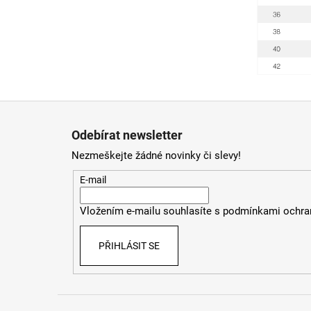
Z
á
Odebírat newsletter
p
Nezmeškejte žádné novinky či slevy!
a
t
E-mail
í
Vložením e-mailu souhlasíte s
podmínkami ochran
PŘIHLÁSIT SE