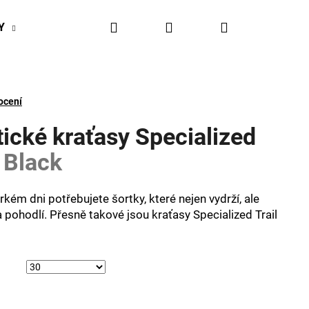
Hledat
Přihlášení
Nákupní
Y
BIKESPORT EVENTY
BIKESPORTUL VÝHODY
košík
ocení
tické kraťasy Specialized
t
Black
orkém dni potřebujete šortky, které nejen vydrží, ale
 pohodlí. Přesně takové jsou kraťasy Specialized Trail