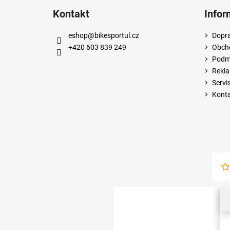
Kontakt
Infor
eshop
@
bikesportul.cz
Dopra
+420 603 839 249
Obch
Podmí
Rekla
Servi
Kont