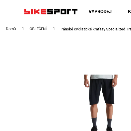
K
Přejít
na
o
VÝPRODEJ
obsah
Zpět
Zpět
š
do
do
í
Domů
OBLEČENÍ
Pánské cyklistické kraťasy Specialized Tra
obchodu
obchodu
k