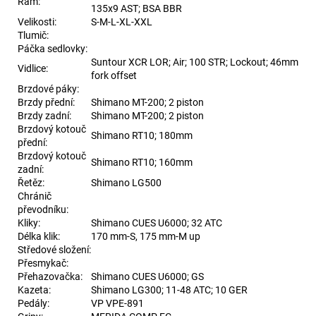
Rám:
135x9 AST; BSA BBR
Velikosti:
S-M-L-XL-XXL
Tlumič:
Páčka sedlovky:
Suntour XCR LOR; Air; 100 STR; Lockout; 46mm
Vidlice:
fork offset
Brzdové páky:
Brzdy přední:
Shimano MT-200; 2 piston
Brzdy zadní:
Shimano MT-200; 2 piston
Brzdový kotouč
Shimano RT10; 180mm
přední:
Brzdový kotouč
Shimano RT10; 160mm
zadní:
Řetěz:
Shimano LG500
Chránič
převodníku:
Kliky:
Shimano CUES U6000; 32 ATC
Délka klik:
170 mm-S, 175 mm-M up
Středové složení:
Přesmykač:
Přehazovačka:
Shimano CUES U6000; GS
Kazeta:
Shimano LG300; 11-48 ATC; 10 GER
Pedály:
VP VPE-891