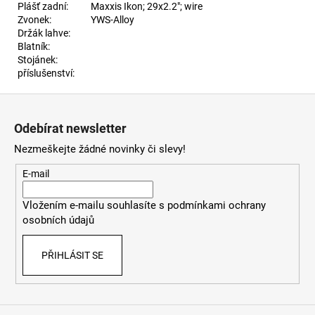
Plášť zadní:
Maxxis Ikon; 29x2.2"; wire
Zvonek:
YWS-Alloy
Držák lahve:
Blatník:
Stojánek:
příslušenství:
Z
á
Odebírat newsletter
p
Nezmeškejte žádné novinky či slevy!
a
t
E-mail
í
Vložením e-mailu souhlasíte s
podmínkami ochrany
osobních údajů
PŘIHLÁSIT SE