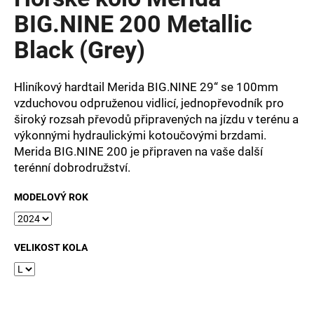
je
a
0,0
BIG.NINE 200 Metallic
z
j
Black (Grey)
5
í
hvězdiček.
t
Hliníkový hardtail Merida BIG.NINE 29“ se 100mm
?
vzduchovou odpruženou vidlicí, jednopřevodník pro
široký rozsah převodů připravených na jízdu v terénu a
výkonnými hydraulickými kotoučovými brzdami.
Merida BIG.NINE 200 je připraven na vaše další
HLEDAT
terénní dobrodružství.
MODELOVÝ ROK
D
o
VELIKOST KOLA
p
o
r
u