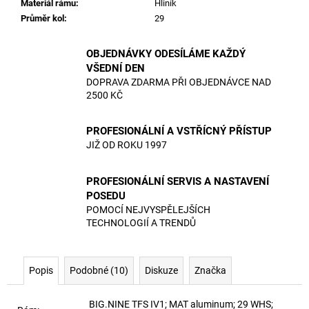
Materiál rámu
:
Hliník
Průměr kol
:
29
OBJEDNÁVKY ODESÍLÁME KAŽDÝ
VŠEDNÍ DEN
DOPRAVA ZDARMA PŘI OBJEDNÁVCE NAD
2500 KČ
PROFESIONÁLNÍ A VSTŘÍCNÝ PŘÍSTUP
JIŽ OD ROKU 1997
PROFESIONÁLNÍ SERVIS A NASTAVENÍ
POSEDU
POMOCÍ NEJVYSPĚLEJŠÍCH
TECHNOLOGIÍ A TRENDŮ
Popis
Podobné (10)
Diskuze
Značka
BIG.NINE TFS IV1; MAT aluminum; 29 WHS;