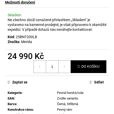
č
Možnosti doručení
u
j
Skladem
e
Ne všechno zboží označené přívlastkem „Skladem“ je
m
vystaveno na kamenné prodejně, je však připraveno k okamžité
e
expedici. V případě dotazů nás neváhejte kontaktovat.
Kód:
25BNT200LB
Značka:
Merida
24 990 Kč
Měrná
DO KOŠÍKU
cena:
Zeptat se
Sdílet
Kategorie
:
Pevná horská kola
EAN
:
Zvolte variantu
Barva
:
Černá
,
Stříbrná
Konstrukce rámu
:
Pevný rám