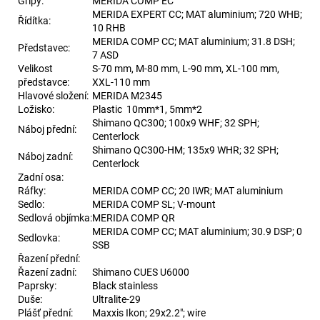
Gripy:
MERIDA COMP EC
MERIDA EXPERT CC; MAT aluminium; 720 WHB;
Řídítka:
10 RHB
MERIDA COMP CC; MAT aluminium; 31.8 DSH;
Představec:
7 ASD
Velikost
S-70 mm, M-80 mm, L-90 mm, XL-100 mm,
představce:
XXL-110 mm
Hlavové složení:
MERIDA M2345
Ložisko:
Plastic 10mm*1, 5mm*2
Shimano QC300; 100x9 WHF; 32 SPH;
Náboj přední:
Centerlock
Shimano QC300-HM; 135x9 WHR; 32 SPH;
Náboj zadní:
Centerlock
Zadní osa:
Ráfky:
MERIDA COMP CC; 20 IWR; MAT aluminium
Sedlo:
MERIDA COMP SL; V-mount
Sedlová objímka:
MERIDA COMP QR
MERIDA COMP CC; MAT aluminium; 30.9 DSP; 0
Sedlovka:
SSB
Řazení přední:
Řazení zadní:
Shimano CUES U6000
Paprsky:
Black stainless
Duše:
Ultralite-29
Plášť přední:
Maxxis Ikon; 29x2.2"; wire