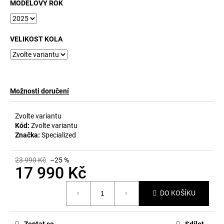
č
MODELOVÝ ROK
u
j
e
VELIKOST KOLA
m
e
Možnosti doručení
Zvolte variantu
Kód:
Zvolte variantu
Značka:
Specialized
23 990 Kč
–25 %
17 990 Kč
Měrná
DO KOŠÍKU
cena:
Zeptat se
Sdílet