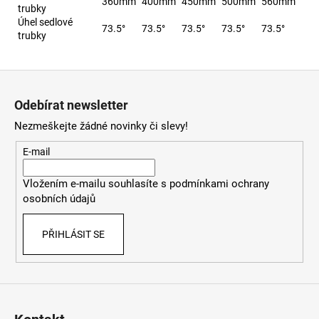
360mm
400mm
450mm
500mm
560mm
trubky
Úhel sedlové
73.5°
73.5°
73.5°
73.5°
73.5°
trubky
Z
á
Odebírat newsletter
p
Nezmeškejte žádné novinky či slevy!
a
t
E-mail
í
Vložením e-mailu souhlasíte s
podmínkami ochrany
osobních údajů
PŘIHLÁSIT SE