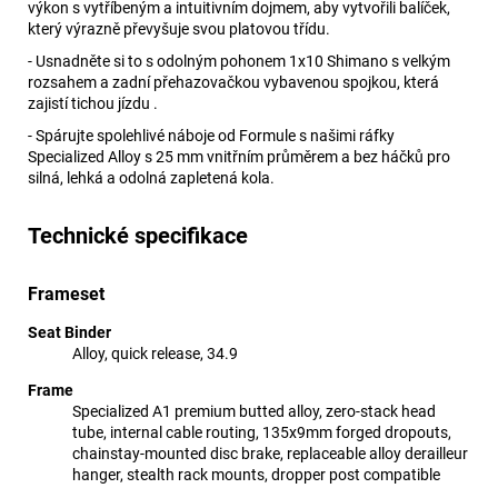
výkon s vytříbeným a intuitivním dojmem, aby vytvořili balíček,
který výrazně převyšuje svou platovou třídu.
- Usnadněte si to s odolným pohonem 1x10 Shimano s velkým
rozsahem a zadní přehazovačkou vybavenou spojkou, která
zajistí tichou jízdu .
- Spárujte spolehlivé náboje od Formule s našimi ráfky
Specialized Alloy s 25 mm vnitřním průměrem a bez háčků pro
silná, lehká a odolná zapletená kola.
Technické specifikace
Frameset
Seat Binder
Alloy, quick release, 34.9
Frame
Specialized A1 premium butted alloy, zero-stack head
tube, internal cable routing, 135x9mm forged dropouts,
chainstay-mounted disc brake, replaceable alloy derailleur
hanger, stealth rack mounts, dropper post compatible