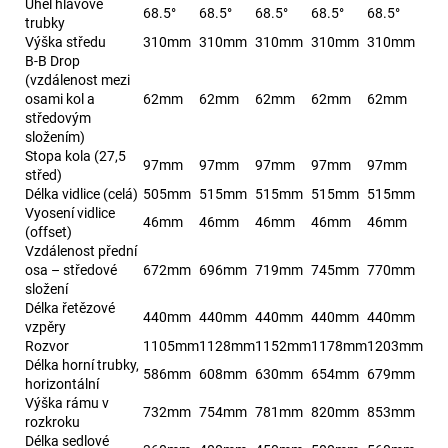
Úhel hlavové
68.5°
68.5°
68.5°
68.5°
68.5°
trubky
Výška středu
310mm
310mm
310mm
310mm
310mm
B-B Drop
(vzdálenost mezi
osami kol a
62mm
62mm
62mm
62mm
62mm
středovým
složením)
Stopa kola (27,5
97mm
97mm
97mm
97mm
97mm
střed)
Délka vidlice (celá)
505mm
515mm
515mm
515mm
515mm
Vyosení vidlice
46mm
46mm
46mm
46mm
46mm
(offset)
Vzdálenost přední
osa – středové
672mm
696mm
719mm
745mm
770mm
složení
Délka řetězové
440mm
440mm
440mm
440mm
440mm
vzpěry
Rozvor
1105mm
1128mm
1152mm
1178mm
1203mm
Délka horní trubky,
586mm
608mm
630mm
654mm
679mm
horizontální
Výška rámu v
732mm
754mm
781mm
820mm
853mm
rozkroku
Délka sedlové