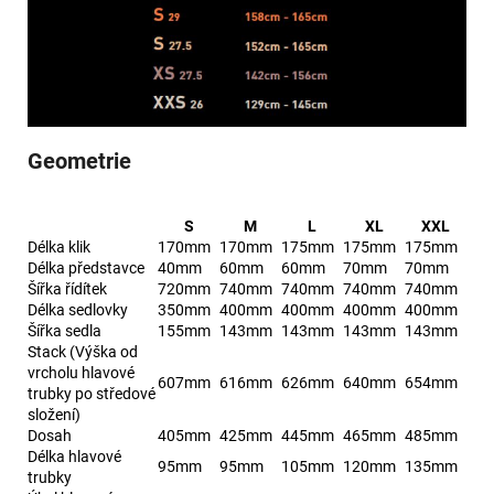
Geometrie
S
M
L
XL
XXL
Délka klik
170mm
170mm
175mm
175mm
175mm
Délka představce
40mm
60mm
60mm
70mm
70mm
Šířka řídítek
720mm
740mm
740mm
740mm
740mm
Délka sedlovky
350mm
400mm
400mm
400mm
400mm
Šířka sedla
155mm
143mm
143mm
143mm
143mm
Stack (Výška od
vrcholu hlavové
607mm
616mm
626mm
640mm
654mm
trubky po středové
složení)
Dosah
405mm
425mm
445mm
465mm
485mm
Délka hlavové
95mm
95mm
105mm
120mm
135mm
trubky