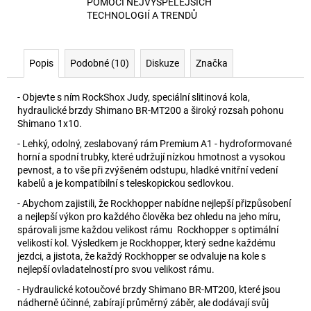
POMOCÍ NEJVYSPĚLEJŠÍCH
TECHNOLOGIÍ A TRENDŮ
Popis
Podobné (10)
Diskuze
Značka
- Objevte s ním RockShox Judy, speciální slitinová kola,
hydraulické brzdy Shimano BR-MT200 a široký rozsah pohonu
Shimano 1x10.
- Lehký, odolný, zeslabovaný rám Premium A1 - hydroformované
horní a spodní trubky, které udržují nízkou hmotnost a vysokou
pevnost, a to vše při zvýšeném odstupu, hladké vnitřní vedení
kabelů a je kompatibilní s teleskopickou sedlovkou.
- Abychom zajistili, že Rockhopper nabídne nejlepší přizpůsobení
a nejlepší výkon pro každého člověka bez ohledu na jeho míru,
spárovali jsme každou velikost rámu Rockhopper s optimální
velikostí kol. Výsledkem je Rockhopper, který sedne každému
jezdci, a jistota, že každý Rockhopper se odvaluje na kole s
nejlepší ovladatelností pro svou velikost rámu.
- Hydraulické kotoučové brzdy Shimano BR-MT200, které jsou
nádherně účinné, zabírají průměrný záběr, ale dodávají svůj