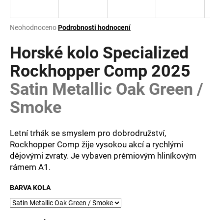
a
j
Průměrné
Neohodnoceno
Podrobnosti hodnocení
í
hodnocení
produktu
Horské kolo Specialized
t
je
?
0,0
Rockhopper Comp 2025
z
Satin Metallic Oak Green /
5
hvězdiček.
Smoke
HLEDAT
Letní trhák se smyslem pro dobrodružství,
Rockhopper Comp žije vysokou akcí a rychlými
dějovými zvraty. Je vybaven prémiovým hliníkovým
D
o
rámem A1.
p
o
BARVA KOLA
r
u