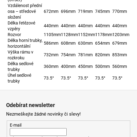
Vzdálenost přední
osa – středové
672mm
696mm
719mm
745mm
770mm
složení
Délka řetězové
440mm
440mm
440mm
440mm
440mm
vzpěry
Rozvor
1105mm
1128mm
1152mm
1178mm
1203mm
Délka horní trubky,
586mm
608mm
630mm
654mm
679mm
horizontální
Výška rámu v
732mm
754mm
781mm
820mm
853mm
rozkroku
Délka sedlové
360mm
400mm
450mm
500mm
560mm
trubky
Úhel sedlové
73.5°
73.5°
73.5°
73.5°
73.5°
trubky
Z
á
Odebírat newsletter
p
Nezmeškejte žádné novinky či slevy!
a
t
E-mail
í