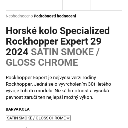
a
j
Průměrné
Neohodnoceno
Podrobnosti hodnocení
í
hodnocení
produktu
Horské kolo Specialized
t
je
?
0,0
Rockhopper Expert 29
z
2024
SATIN SMOKE /
5
hvězdiček.
GLOSS CHROME
HLEDAT
Rockhopper Expert je nejvyšší verzí rodiny
Rockhopper. Jedná se o vyvrcholením 30ti letého
vývoje tohoto modelu. Nízká hmotnost a vysoká
D
o
pevnost zaručí ten nejlepší možný výkon.
p
o
BARVA KOLA
r
u