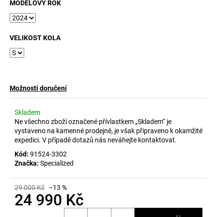
č
MODELOVÝ ROK
u
j
e
VELIKOST KOLA
m
e
Možnosti doručení
Skladem
Ne všechno zboží označené přívlastkem „Skladem“ je
vystaveno na kamenné prodejně, je však připraveno k okamžité
expedici. V případě dotazů nás neváhejte kontaktovat.
Kód:
91524-3302
Značka:
Specialized
29 000 Kč
–13 %
24 990 Kč
Měrná