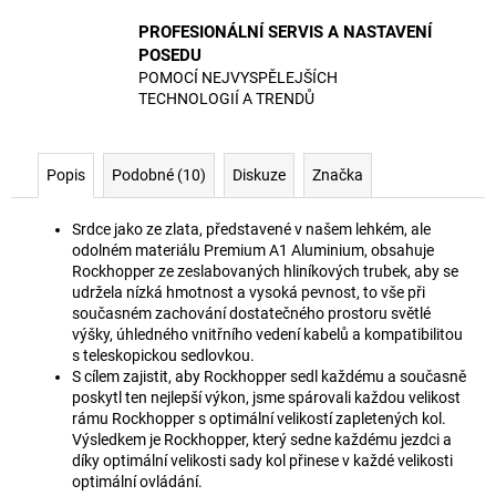
PROFESIONÁLNÍ SERVIS A NASTAVENÍ
POSEDU
POMOCÍ NEJVYSPĚLEJŠÍCH
TECHNOLOGIÍ A TRENDŮ
Popis
Podobné (10)
Diskuze
Značka
Srdce jako ze zlata, představené v našem lehkém, ale
odolném materiálu Premium A1 Aluminium, obsahuje
Rockhopper ze zeslabovaných hliníkových trubek, aby se
udržela nízká hmotnost a vysoká pevnost, to vše při
současném zachování dostatečného prostoru světlé
výšky, úhledného vnitřního vedení kabelů a kompatibilitou
s teleskopickou sedlovkou.
S cílem zajistit, aby Rockhopper sedl každému a současně
poskytl ten nejlepší výkon, jsme spárovali každou velikost
rámu Rockhopper s optimální velikostí zapletených kol.
Výsledkem je Rockhopper, který sedne každému jezdci a
díky optimální velikosti sady kol přinese v každé velikosti
optimální ovládání.