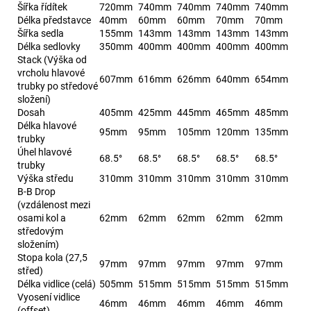
Šířka řídítek
720mm
740mm
740mm
740mm
740mm
Délka představce
40mm
60mm
60mm
70mm
70mm
Šířka sedla
155mm
143mm
143mm
143mm
143mm
Délka sedlovky
350mm
400mm
400mm
400mm
400mm
Stack (Výška od
vrcholu hlavové
607mm
616mm
626mm
640mm
654mm
trubky po středové
složení)
Dosah
405mm
425mm
445mm
465mm
485mm
Délka hlavové
95mm
95mm
105mm
120mm
135mm
trubky
Úhel hlavové
68.5°
68.5°
68.5°
68.5°
68.5°
trubky
Výška středu
310mm
310mm
310mm
310mm
310mm
B-B Drop
(vzdálenost mezi
osami kol a
62mm
62mm
62mm
62mm
62mm
středovým
složením)
Stopa kola (27,5
97mm
97mm
97mm
97mm
97mm
střed)
Délka vidlice (celá)
505mm
515mm
515mm
515mm
515mm
Vyosení vidlice
46mm
46mm
46mm
46mm
46mm
(offset)