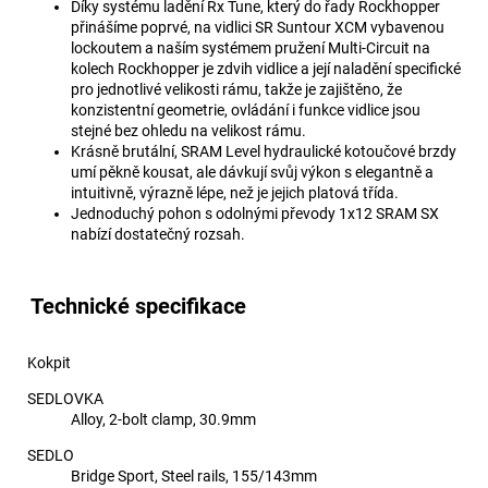
Díky systému ladění Rx Tune, který do řady Rockhopper
přinášíme poprvé, na vidlici SR Suntour XCM vybavenou
lockoutem a naším systémem pružení Multi-Circuit na
kolech Rockhopper je zdvih vidlice a její naladění specifické
pro jednotlivé velikosti rámu, takže je zajištěno, že
konzistentní geometrie, ovládání i funkce vidlice jsou
stejné bez ohledu na velikost rámu.
Krásně brutální, SRAM Level hydraulické kotoučové brzdy
umí pěkně kousat, ale dávkují svůj výkon s elegantně a
intuitivně, výrazně lépe, než je jejich platová třída.
Jednoduchý pohon s odolnými převody 1x12 SRAM SX
nabízí dostatečný rozsah.
Technické specifikace
Kokpit
SEDLOVKA
Alloy, 2-bolt clamp, 30.9mm
SEDLO
Bridge Sport, Steel rails, 155/143mm