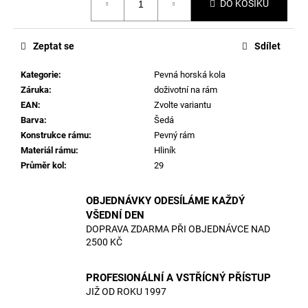
DO KOŠÍKU
cena:
Zeptat se
Sdílet
Kategorie
:
Pevná horská kola
Záruka
:
doživotní na rám
EAN
:
Zvolte variantu
Barva
:
Šedá
Konstrukce rámu
:
Pevný rám
Materiál rámu
:
Hliník
Průměr kol
:
29
OBJEDNÁVKY ODESÍLÁME KAŽDÝ
VŠEDNÍ DEN
DOPRAVA ZDARMA PŘI OBJEDNÁVCE NAD
2500 KČ
PROFESIONÁLNÍ A VSTŘÍCNÝ PŘÍSTUP
JIŽ OD ROKU 1997