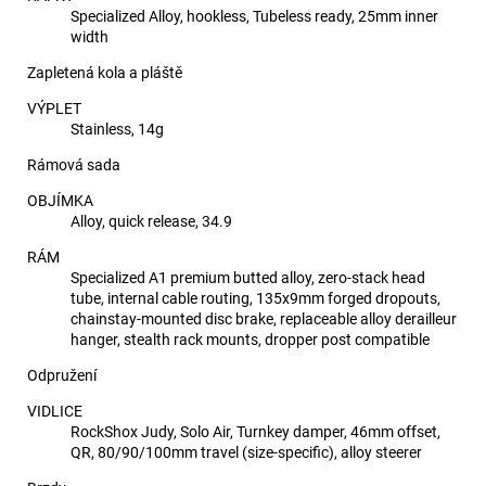
Specialized Alloy, hookless, Tubeless ready, 25mm inner
width
Zapletená kola a pláště
VÝPLET
Stainless, 14g
Rámová sada
OBJÍMKA
Alloy, quick release, 34.9
RÁM
Specialized A1 premium butted alloy, zero-stack head
tube, internal cable routing, 135x9mm forged dropouts,
chainstay-mounted disc brake, replaceable alloy derailleur
hanger, stealth rack mounts, dropper post compatible
Odpružení
VIDLICE
RockShox Judy, Solo Air, Turnkey damper, 46mm offset,
QR, 80/90/100mm travel (size-specific), alloy steerer