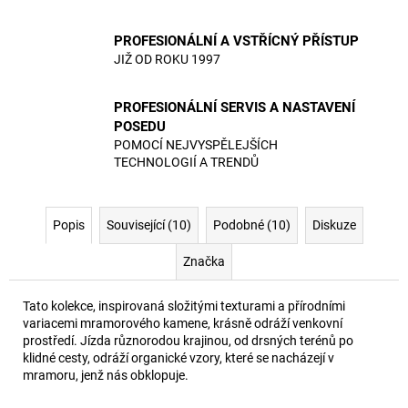
PROFESIONÁLNÍ A VSTŘÍCNÝ PŘÍSTUP
JIŽ OD ROKU 1997
PROFESIONÁLNÍ SERVIS A NASTAVENÍ
POSEDU
POMOCÍ NEJVYSPĚLEJŠÍCH
TECHNOLOGIÍ A TRENDŮ
Popis
Související (10)
Podobné (10)
Diskuze
Značka
Tato kolekce, inspirovaná složitými texturami a přírodními
variacemi mramorového kamene, krásně odráží venkovní
prostředí. Jízda různorodou krajinou, od drsných terénů po
klidné cesty, odráží organické vzory, které se nacházejí v
mramoru, jenž nás obklopuje.