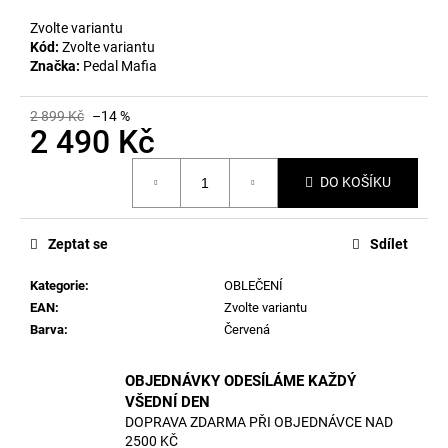
č
u
Zvolte variantu
j
Kód:
Zvolte variantu
e
Značka:
Pedal Mafia
m
e
2 899 Kč
–14 %
2 490 Kč
Měrná
DO KOŠÍKU
cena:
Zeptat se
Sdílet
Kategorie
:
OBLEČENÍ
EAN
:
Zvolte variantu
Barva
:
Červená
OBJEDNÁVKY ODESÍLÁME KAŽDÝ
VŠEDNÍ DEN
DOPRAVA ZDARMA PŘI OBJEDNÁVCE NAD
2500 KČ