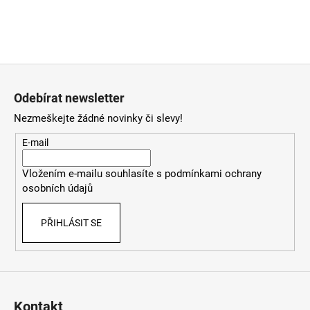
Z
á
Odebírat newsletter
p
Nezmeškejte žádné novinky či slevy!
a
t
E-mail
í
Vložením e-mailu souhlasíte s
podmínkami ochrany
osobních údajů
PŘIHLÁSIT SE
Kontakt