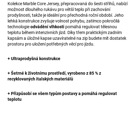
Kolekce Marble Core Jersey, přepracovaná do šesti střihů, nabízí
možnost dlouhého rukávu pro větší teplo při zachování
prodyšnosti, takže je ideální pro přechodná roční období. Jeho
lehká konstrukce zvyšuje volnost pohybu, zatímco pokročilá
technologie
odvádění vlhkosti
pomáhá regulovat tělesnou
teplotu během intenzivních jízd. Díky třem praktickým zadním
kapsám a úložné kapse uzavíratelné na zip budete mít dostatek
prostoru pro uložení potřebných věcí pro jízdu.
+ Ultraprodyšná konstrukce
+ Šetrné k životnímu prostředí, vyrobeno z 85 % z
recyklovaných italských materiálů
+ Přizpůsobí se všem typům postavy a pomáhá regulovat
teplotu