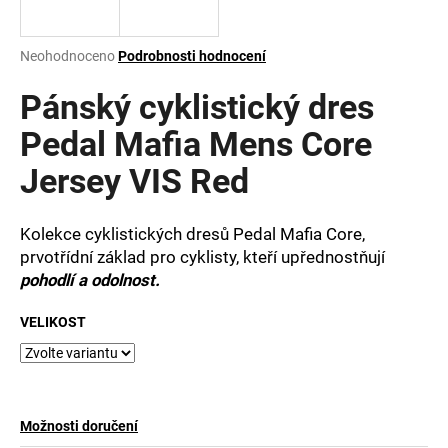
a
j
Průměrné
Neohodnoceno
Podrobnosti hodnocení
í
hodnocení
produktu
Pánský cyklistický dres
t
je
?
0,0
Pedal Mafia Mens Core
z
Jersey VIS Red
5
hvězdiček.
Kolekce cyklistických dresů Pedal Mafia Core,
HLEDAT
prvotřídní základ pro cyklisty, kteří upřednostňují
pohodlí a odolnost.
D
VELIKOST
o
p
o
r
u
Možnosti doručení