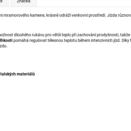
ze
Značka
emi mramorového kamene, krásně odráží venkovní prostředí. Jízda různoro
možnost dlouhého rukávu pro větší teplo při zachování prodyšnosti, takže
lhkosti
pomáhá regulovat tělesnou teplotu během intenzivních jízd. Dík
ízdu.
italských materiálů
u