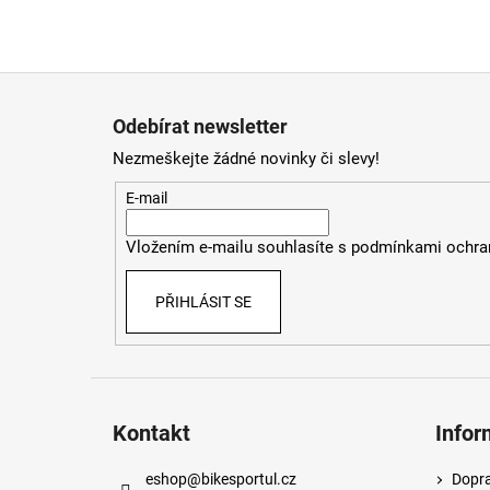
Z
á
Odebírat newsletter
p
Nezmeškejte žádné novinky či slevy!
a
t
E-mail
í
Vložením e-mailu souhlasíte s
podmínkami ochran
PŘIHLÁSIT SE
Kontakt
Infor
eshop
@
bikesportul.cz
Dopra