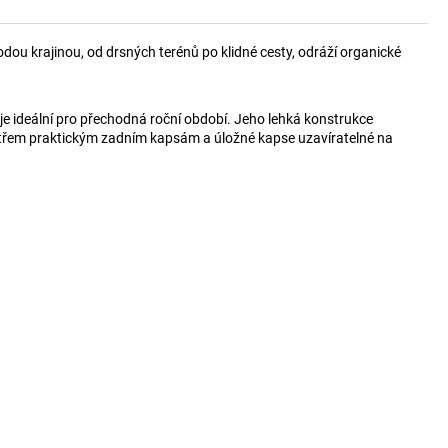
dou krajinou, od drsných terénů po klidné cesty, odráží organické
 je ideální pro přechodná roční období. Jeho lehká konstrukce
y třem praktickým zadním kapsám a úložné kapse uzavíratelné na