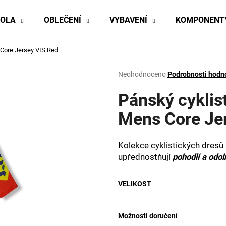
KOLA
OBLEČENÍ
VYBAVENÍ
KOMPONENT
 Core Jersey VIS Red
Co potřebujete najít?
Průměrné
Neohodnoceno
Podrobnosti hodn
hodnocení
produktu
Pánský cyklis
HLEDAT
je
0,0
Mens Core Je
z
5
Doporučujeme
hvězdiček.
Kolekce cyklistických dresů P
upřednostňují
pohodlí a odol
VELIKOST
Možnosti doručení