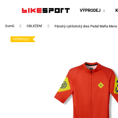
K
Přejít
na
o
VÝPRODEJ
obsah
Zpět
Zpět
š
do
do
í
Domů
OBLEČENÍ
Pánský cyklistický dres Pedal Mafia Mens
obchodu
obchodu
k
VÝPRODEJ