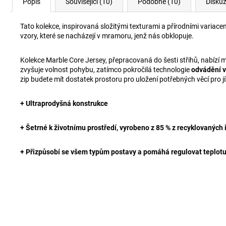
Popis
Související (10)
Podobné (10)
Disku
Tato kolekce, inspirovaná složitými texturami a přírodními variac
vzory, které se nacházejí v mramoru, jenž nás obklopuje.
Kolekce Marble Core Jersey, přepracovaná do šesti střihů, nabízí 
zvyšuje volnost pohybu, zatímco pokročilá technologie
odvádění v
zip budete mít dostatek prostoru pro uložení potřebných věcí pro j
+ Ultraprodyšná konstrukce
+ Šetrné k životnímu prostředí, vyrobeno z 85 % z recyklovaných 
+ Přizpůsobí se všem typům postavy a pomáhá regulovat teplot