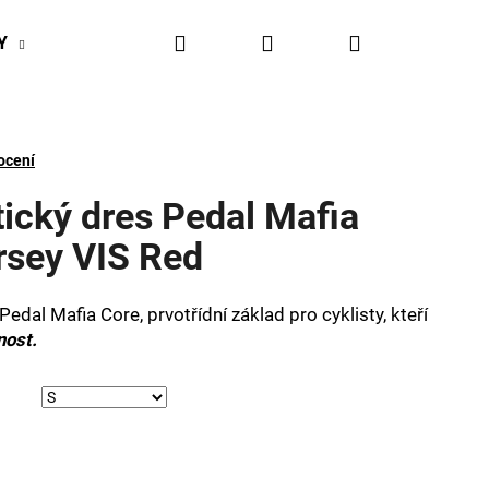
Hledat
Přihlášení
Nákupní
Y
BIKESPORT EVENTY
BIKESPORTUL VÝHODY
košík
ocení
tický dres Pedal Mafia
rsey VIS Red
edal Mafia Core, prvotřídní základ pro cyklisty, kteří
nost.