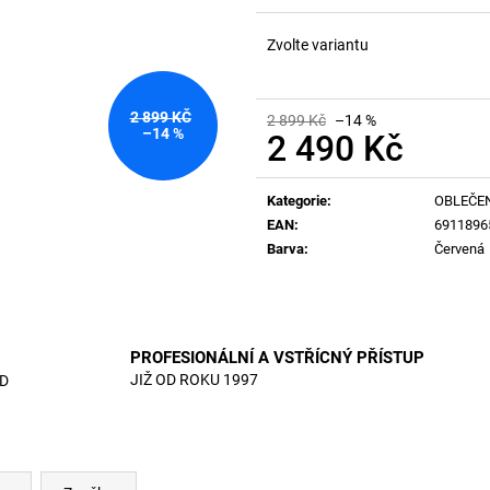
Zvolte variantu
2 899 KČ
2 899 Kč
–14 %
–14 %
2 490 Kč
Měrná
cena:
Kategorie
:
OBLEČE
EAN
:
6911896
Barva
:
Červená
PROFESIONÁLNÍ A VSTŘÍCNÝ PŘÍSTUP
JIŽ OD ROKU 1997
D