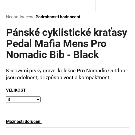
a
j
Průměrné
Neohodnoceno
Podrobnosti hodnocení
í
hodnocení
produktu
Pánské cyklistické kraťasy
t
je
?
0,0
Pedal Mafia Mens Pro
z
Nomadic Bib - Black
5
hvězdiček.
Klíčovými prvky gravel kolekce Pro Nomadic Outdoor
HLEDAT
jsou odolnost, přizpůsobivost a kompaktnost.
VELIKOST
D
o
p
o
Možnosti doručení
r
u