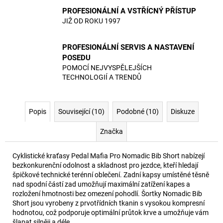
PROFESIONÁLNÍ A VSTŘÍCNÝ PŘÍSTUP
JIŽ OD ROKU 1997
PROFESIONÁLNÍ SERVIS A NASTAVENÍ
POSEDU
POMOCÍ NEJVYSPĚLEJŠÍCH
TECHNOLOGIÍ A TRENDŮ
Popis
Související (10)
Podobné (10)
Diskuze
Značka
Cyklistické kraťasy Pedal Mafia Pro Nomadic Bib Short nabízejí
bezkonkurenční odolnost a skladnost pro jezdce, kteří hledají
špičkové technické terénní oblečení. Zadní kapsy umístěné těsně
nad spodní částí zad umožňují maximální zatížení kapes a
rozložení hmotnosti bez omezení pohodlí. Šortky Nomadic Bib
Short jsou vyrobeny z prvotřídních tkanin s vysokou kompresní
hodnotou, což podporuje optimální průtok krve a umožňuje vám
šlapat silněji a déle.