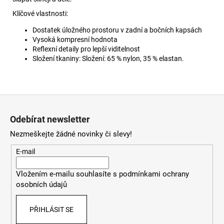
Klíčové vlastnosti:
Dostatek úložného prostoru v zadní a bočních kapsách
Vysoká kompresní hodnota
Reflexní detaily pro lepší viditelnost
Složení tkaniny: Složení: 65 % nylon, 35 % elastan.
Z
á
Odebírat newsletter
p
Nezmeškejte žádné novinky či slevy!
a
t
E-mail
í
Vložením e-mailu souhlasíte s
podmínkami ochrany
osobních údajů
PŘIHLÁSIT SE