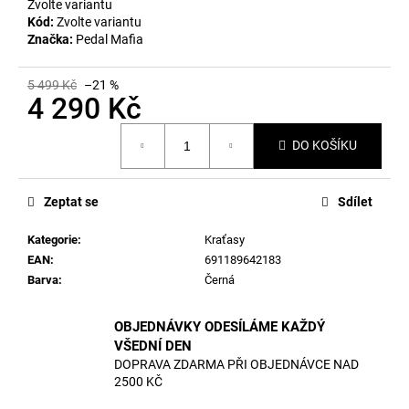
č
Zvolte variantu
u
Kód:
Zvolte variantu
Značka:
Pedal Mafia
j
e
m
5 499 Kč
–21 %
4 290 Kč
e
Měrná
DO KOŠÍKU
cena:
Zeptat se
Sdílet
Kategorie
:
Kraťasy
EAN
:
691189642183
Barva
:
Černá
OBJEDNÁVKY ODESÍLÁME KAŽDÝ
VŠEDNÍ DEN
DOPRAVA ZDARMA PŘI OBJEDNÁVCE NAD
2500 KČ