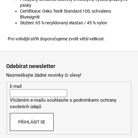
pásky
Certifikace: Oeko Tex® Standard 100, schváleno
Bluesign®
Složení: 65 % recyklovaný elastan / 45 % nylon
Pro volnější střih doporučujeme zvolit větší velikost.
Z
á
Odebírat newsletter
p
Nezmeškejte žádné novinky či slevy!
a
t
E-mail
í
Vložením e-mailu souhlasíte s
podmínkami ochrany
osobních údajů
PŘIHLÁSIT SE