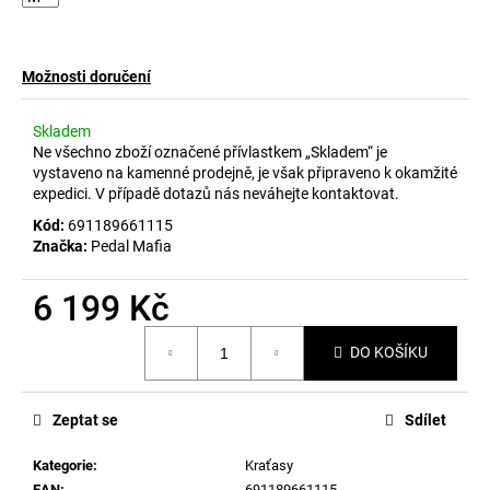
č
u
j
e
Možnosti doručení
m
e
Skladem
Ne všechno zboží označené přívlastkem „Skladem“ je
vystaveno na kamenné prodejně, je však připraveno k okamžité
expedici. V případě dotazů nás neváhejte kontaktovat.
Kód:
691189661115
Značka:
Pedal Mafia
6 199 Kč
Měrná
DO KOŠÍKU
cena:
Zeptat se
Sdílet
Kategorie
:
Kraťasy
EAN
:
691189661115