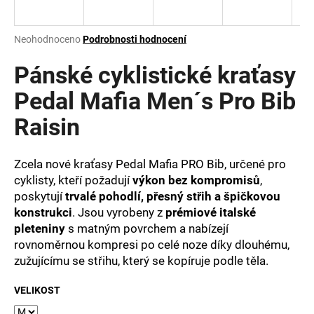
a
j
Průměrné
Neohodnoceno
Podrobnosti hodnocení
í
hodnocení
produktu
Pánské cyklistické kraťasy
t
je
?
0,0
Pedal Mafia Men´s Pro Bib
z
Raisin
5
hvězdiček.
Zcela nové kraťasy Pedal Mafia PRO Bib, určené pro
HLEDAT
cyklisty, kteří požadují
výkon bez kompromisů
,
poskytují
trvalé pohodlí, přesný střih a špičkovou
konstrukci
. Jsou vyrobeny z
prémiové italské
D
pleteniny
s matným povrchem a nabízejí
o
rovnoměrnou kompresi po celé noze díky dlouhému,
p
zužujícímu se střihu, který se kopíruje podle těla.
o
r
VELIKOST
u