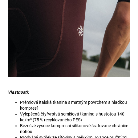
Vlastnosti:
Prémiová italská tkanina s matným povrchem a hladkou
kompresí
Vylepšená čtyřvrstvá semišová tkanina s hustotou 140
kg/m³ (75 % recyklovaného PES)
Bezešvé vysoce kompresní silikonové šrafované chrániče
nohou
Prodyšný svršek ze síťoviny s měkkými, vysoce pružnými