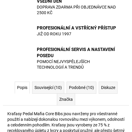
VŠEDNÍ DEN
DOPRAVA ZDARMA PŘI OBJEDNÁVCE NAD
2500 KČ
PROFESIONÁLNÍ A VSTŘÍCNÝ PŘÍSTUP
JIŽ OD ROKU 1997
PROFESIONÁLNÍ SERVIS A NASTAVENÍ
POSEDU
POMOCÍ NEJVYSPĚLEJŠÍCH
TECHNOLOGIÍ A TRENDŮ
Popis
Související (10)
Podobné (10)
Diskuze
Značka
Kraťasy Pedal Mafia Core Bibs jsou navrženy pro všestranné
použití a nabízejí dokonalou rovnováhu mezi výkonem, odolností
a celodenním pohodlím. Kraťasy jsou vyrobeny ze 75 % z
recyklovaného úpletu z lycry a poskytují pružný, ale přesto šetrný