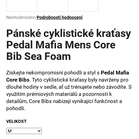
a
j
Průměrné
Neohodnoceno
Podrobnosti hodnocení
í
hodnocení
produktu
Pánské cyklistické kraťasy
t
je
?
0,0
Pedal Mafia Mens Core
z
Bib Sea Foam
5
hvězdiček.
Získejte nekompromisní pohodlí a styl s
Pedal Mafia
HLEDAT
Core Bibs
. Tyto cyklistické kraťasy byly navrženy pro
dlouhé hodiny v sedle, ať už trénujete nebo závodíte. S
využitím prémiových materiálů a pozorností k
D
detailům, Core Bibs nabízejí vynikající funkčnost a
o
pohodlí.
p
o
VELIKOST
r
u