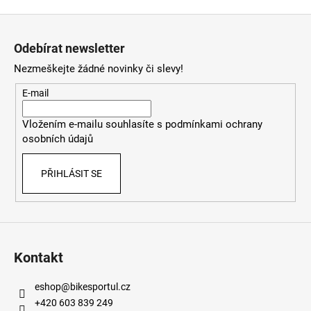
Z
á
Odebírat newsletter
p
Nezmeškejte žádné novinky či slevy!
a
t
E-mail
í
Vložením e-mailu souhlasíte s
podmínkami ochrany
osobních údajů
PŘIHLÁSIT SE
Kontakt
eshop
@
bikesportul.cz
+420 603 839 249