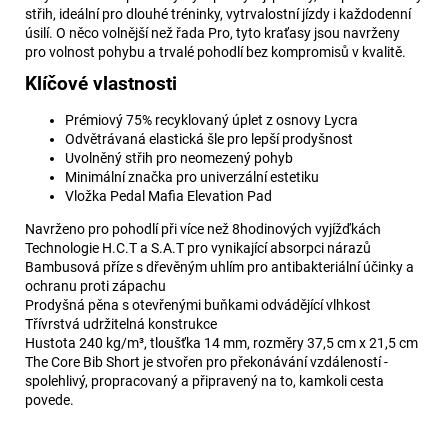
střih, ideální pro dlouhé tréninky, vytrvalostní jízdy i každodenní
úsilí. O něco volnější než řada Pro, tyto kraťasy jsou navrženy
pro volnost pohybu a trvalé pohodlí bez kompromisů v kvalitě.
Klíčové vlastnosti
Prémiový 75% recyklovaný úplet z osnovy Lycra
Odvětrávaná elastická šle pro lepší prodyšnost
Uvolněný střih pro neomezený pohyb
Minimální značka pro univerzální estetiku
Vložka Pedal Mafia Elevation Pad
Navrženo pro pohodlí při více než 8hodinových vyjížďkách
Technologie H.C.T a S.A.T pro vynikající absorpci nárazů
Bambusová příze s dřevěným uhlím pro antibakteriální účinky a
ochranu proti zápachu
Prodyšná pěna s otevřenými buňkami odvádějící vlhkost
Třívrstvá udržitelná konstrukce
Hustota 240 kg/m³, tloušťka 14 mm, rozměry 37,5 cm x 21,5 cm
The Core Bib Short je stvořen pro překonávání vzdáleností -
spolehlivý, propracovaný a připravený na to, kamkoli cesta
povede.