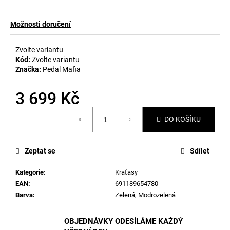
č
u
j
Možnosti doručení
e
m
Zvolte variantu
e
Kód:
Zvolte variantu
Značka:
Pedal Mafia
3 699 Kč
Měrná
DO KOŠÍKU
cena:
Zeptat se
Sdílet
Kategorie
:
Kraťasy
EAN
:
691189654780
Barva
:
Zelená
,
Modrozelená
OBJEDNÁVKY ODESÍLÁME KAŽDÝ